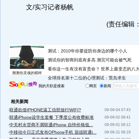
文/实习记者杨帆
(责任编辑：w
测试：2010年你要提防你身边的哪个小人
测试你的智商到底有多高 测完可能会被气死
看你这一生有没有富贵命？
世界上最变态的八
测测你灵魂的模样
全球排名第十二位的心理测试：荒岛求生
我的天职是搜索
网页
新闻
相关新闻
·
联通欲借IPHONE逼工信部放行WIFI?
09-09-04 07:43
·
联通iPhone设学生套餐 下季度公布收费标准
09-09-02 08:41
·
中关村水货商不屑联通iPhone 自恃价格低...
09-09-01 08:12
·
中移动今日正式发布OPhone手机 迎战联通i...
09-08-31 08:19