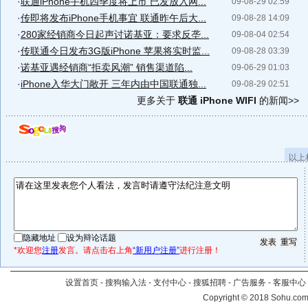
·
联通iPhone手机四季度将上市 已发放入网...
09-08-29 02:59
·
传即将发布iPhone手机事宜 联通昨午后大...
09-08-28 14:09
·
280家经销商今日起声讨诺基亚：要求反垄...
09-08-04 02:54
·
传联通今日发布3G版iPhone 苹果将实时监...
09-08-28 03:39
·
诺基亚遇经销商“拒卖风潮” 销售渠道陷...
09-06-29 01:03
·
iPhone入华大门敞开 三年内由中国联通独...
09-08-29 02:51
更多关于
联通 iPhone WIFI
的新闻>>
以上
隐藏地址
设为辩论话题
*欢迎您
注册
发言。请点击右上角
“新用户注册”
进行注册！
设置首页
-
搜狗输入法
-
支付中心
-
搜狐招聘
-
广告服务
-
客服中心
Copyright
©
2018 Sohu.com 