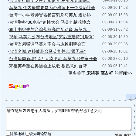
·
台湾新行政团队换五负责人 马英九弃车保...
09-09-11 00:20
·
马英九:任内最重要是为台湾留下一个法治社会
09-09-10 14:53
·
台湾一小学老师冒名扬言刺杀马英九 遭起诉
09-09-09 15:38
·
台湾举办"88水灾"追悼大会 马英九献花悼念
09-09-07 16:04
·
鸠山由纪夫与台湾蓝营高层互动多 马英九...
09-08-31 08:42
·
视频:马英九公布台湾地区"灾后重建特别条例"
09-08-30 15:39
·
台湾当局强调马英九不会与达赖喇嘛会面
09-08-29 09:36
·
台湾名嘴:达赖能赴台马英九并非"很无辜"
09-08-28 10:01
·
台湾每周新增1.4万人染甲流 马英九召专家开会
09-08-27 05:10
·
宋祖英希望在奥运会上放歌 很愿意到台湾...
08-03-05 19:41
更多关于
宋祖英 高占祥
的新闻>>
以上
隐藏地址
设为辩论话题