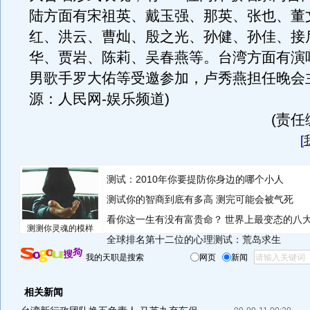
陆方面有宋祖英、戴玉强、那英、张也、董
红、洪云、曹灿、殷之光、孙健、孙佳、接
华、贾岩、陈莉、吴春燕等。台湾方面有演
男歌手罗大佑等受邀参加，卢秀燕担任晚会主
源：人民网-娱乐频道)
(责任
[
测试：2010年你要提防你身边的哪个小人
测试你的智商到底有多高 测完可能会被气死
看你这一生有没有富贵命？
世界上最变态的八
测测你灵魂的模样
全球排名第十二位的心理测试：荒岛求生
我的天职是搜索
网页
新闻
相关新闻