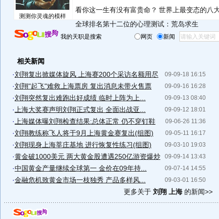
看你这一生有没有富贵命？
世界上最变态的八
测测你灵魂的模样
全球排名第十二位的心理测试：荒岛求生
我的天职是搜索
网页
新闻
相关新闻
·
刘翔复出掀媒体旋风 上海赛200个采访名额用尽
09-09-18 16:15
·
刘翔"起飞"难救上海票房 复出消息未带火售票
09-09-16 16:28
·
刘翔突然复出难跑出好成绩 临时上阵为上...
09-09-13 08:40
·
上海大奖赛声明刘翔正式复出 全面出战亚...
09-09-12 18:01
·
上海媒体曝刘翔检查结果:总体正常 仍不穿钉鞋
09-06-26 11:36
·
刘翔教练称飞人将于9月上海黄金赛复出(组图)
09-05-11 16:17
·
刘翔现身上海莘庄基地 进行恢复性练习(组图)
09-03-10 19:03
·
黄金破1000美元 两大黄金股遭遇250亿游资爆炒
09-09-14 13:43
·
中国黄金产量继续全球第一 金价在09年持...
09-07-14 14:55
·
金融危机致黄金市场一枝独秀 产品多样风...
09-03-01 16:50
更多关于
刘翔 上海
的新闻>>