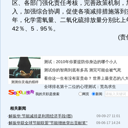
区、各部门强化责任考核，完善政策机制，
入，加强综合协调，促使各项减排措施落到实
年，化学需氧量、二氧化硫排放量分别比上
42％、5．95％。
(
测试：2010年你要提防你身边的哪个小人
测试你的智商到底有多高 测完可能会被气死
看你这一生有没有富贵命？
世界上最变态的八
测测你灵魂的模样
全球排名第十二位的心理测试：荒岛求生
我的天职是搜索
网页
新闻
相关新闻
·
解振华:节能减排是利用经济手段(图)
09-09-27 11:01
·
解振华获全球节能联盟"节能增效突出贡献奖"
09-06-17 14:24