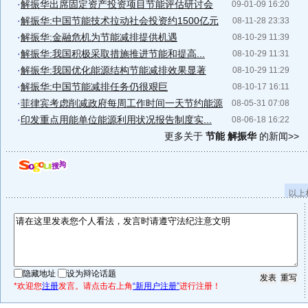
·
解振华出席固定资产投资项目节能评估研讨会
09-01-09 16:20
·
解振华:中国节能技术拉动社会投资约1500亿元
08-11-28 23:33
·
解振华:金融危机为节能减排提供机遇
08-10-29 11:39
·
解振华:我国积极采取措施推进节能和提高...
08-10-29 11:31
·
解振华:我国优化能源结构节能减排效果显著
08-10-29 11:29
·
解振华:中国节能减排任务仍很艰巨
08-10-17 16:11
·
菲律宾考虑削减政府每周工作时间一天节约能源
08-05-31 07:08
·
印发重点用能单位能源利用状况报告制度实...
08-06-18 16:22
更多关于
节能 解振华
的新闻>>
以上
隐藏地址
设为辩论话题
*欢迎您
注册
发言。请点击右上角
“新用户注册”
进行注册！