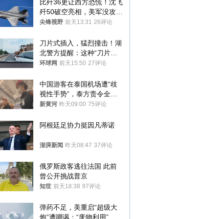
比歼36更让西方恐慌！沈飞
歼50破空亮相，美军没攻克
的技术被拿下
尖锋视野
前天13:31
26评论
刀片式插入，猛烈撞击！湖
北警方提醒：这种“刀片超
车”，太危险了
环球网
前天15:50
27评论
中国游客在泰国机场遭“歧
视性手势”，泰方责令全面
调查，对责任人采取最严厉
新黄河
昨天09:00
75评论
处分
阿根廷足协力挺因凡蒂诺
澎湃新闻
昨天08:47
37评论
俄罗斯政客逃往法国 此前
曾公开挑战普京
知世
前天18:38
97评论
弹药不足，美重启“超级大
炮”遭嘲讽：“废物利用”