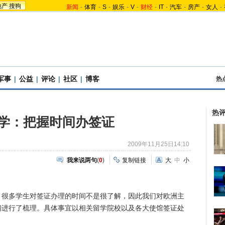
地产
搜狗
新闻
-
体育
-
S
-
娱乐
-
V
-
财经
-
IT
-
汽车
-
房产
-
女人
-
军事
|
公益
|
评论
|
社区
|
博客
热
热
学：把握时间办签证
2009年11月25日14:10
我来说两句
(
0
)
复制链接
大
中
小
多学生对签证办理的时间不是很了解，因此我们对欧洲主
间进行了梳理。具体事宜以相关留学院校以及各大使馆签证处