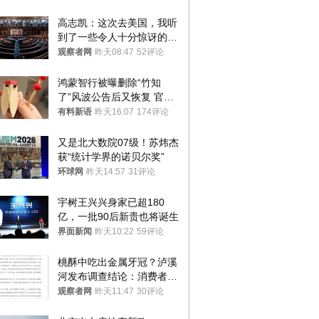
高志凯：这次去美国，我听
到了一些令人十分惊讶的消
息
观察者网
昨天08:47
52评论
鸿蒙智行被曝删除“竹知
了”风波公告后又恢复 官媒
曾力挺：劝华为要大度的，
有料新语
昨天16:07
174评论
你们适不适合？
又是北大数院07级！苏炜杰
获“统计学界的诺贝尔奖”
环球网
昨天14:57
31评论
宇树王兴兴身家已超180
亿，一批90后新贵也将诞生
界面新闻
昨天10:22
59评论
桃酥中吃出金属牙冠？泸溪
河发布调查结论：消费者已
澄清，所发视频情况不属实
观察者网
昨天11:47
30评论