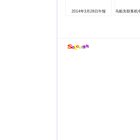
2014年3月28日午报
马航失联客机
店