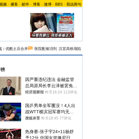
视频
-
播客
-
邮件
-
博客
-
微博
-
BBS
-
我说两句
点：
优酷土豆合并
医院配催泪剂
汉宜高铁塌陷
评榜
因严重违纪违法 金融监管
总局原局长李云泽被罢免全
国人大代表
经济观察报
昨天16:24
113评论
国乒男单全军覆没！4人出
战WTT横滨冠军赛均无缘
八强
搜狐体育
昨天18:45
77评论
热身赛-张子宇24+11杨舒
予12分 中国女篮擒尼日利