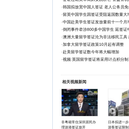
·
韩国拟放宽中国人签证 老人公务员免
·
留英中国学生因签证受阻返国数量大
·
中国赴美学生签证发放量前十一个月
·
倒闭事件牵涉800多中国学生 延签证
·
澳洲大量留学签证沦为非法移民工具 
·
加拿大留学签证政策10月起有调整
·
赴美留学签证数今年将大幅增加
·
视频:英国留学签证将采用计点积分制
相关视频新闻
非粤籍常住深圳居民办
日本拟进一步
理游港签证放开
游客签证限制