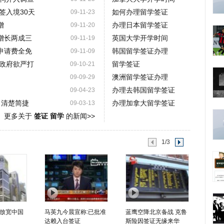
签入境30天
如何办理留学签证
09-11-23
增
办理日本留学签证
09-11-20
增长两成三
英国大学开学时间
09-11-19
申请费全免
韩国留学签证办理
09-11-09
政府欲严打
留学签证
09-10-21
澳洲留学签证办理
09-09-29
办理去韩国留学签证
09-04-23
 清楚简捷
办理加拿大留学签证
09-03-13
更多关于
签证 留学
的新闻>>
1/3
放宽中国
马英九今晨宣称:已批准
蓝鹰空降北京备战 克鲁
达赖入台签证
斯险因签证无缘来华