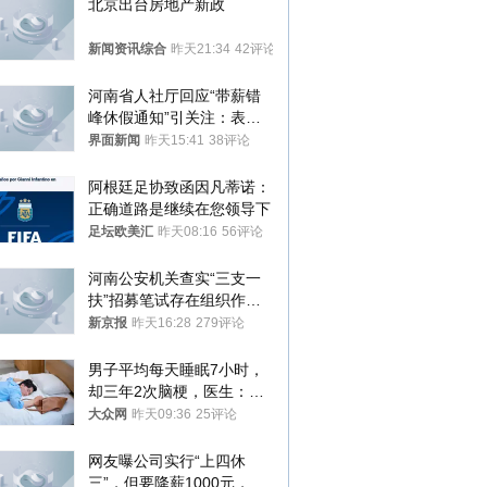
北京出台房地产新政
新闻资讯综合
昨天21:34
42评论
河南省人社厅回应“带薪错
峰休假通知”引关注：表述
不够准确，待修改后印发
界面新闻
昨天15:41
38评论
阿根廷足协致函因凡蒂诺：
正确道路是继续在您领导下
足坛欧美汇
昨天08:16
56评论
河南公安机关查实“三支一
扶”招募笔试存在组织作弊
犯罪行为
新京报
昨天16:28
279评论
男子平均每天睡眠7小时，
却三年2次脑梗，医生：这
样睡觉更伤身
大众网
昨天09:36
25评论
网友曝公司实行“上四休
三”，但要降薪1000元，不