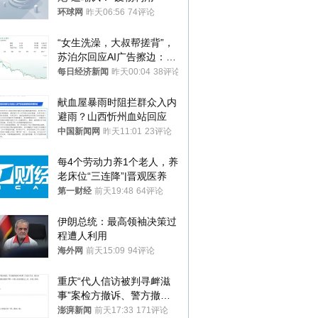
环球网
昨天06:56
74评论
“女生洗澡，大叔帮搓背”，
苏泊尔回应AI广告擦边：视
频全下架，已强化内容管理
每日经济新闻
昨天00:04
38评论
与审核
献血屋暴雨时阻拦群众入内
避雨？山西忻州血站回应
中国新闻网
昨天11:01
23评论
每4个劳动力养1个老人，养
老床位“三连降”|晋观医养
第一财经
前天19:48
64评论
伊朗总统：最高领袖决策过
程遭人利用
海外网
前天15:09
94评论
重庆“代人信访被判寻衅滋
事”案检方撤诉、警方撤
案，两被告人获国赔
澎湃新闻
前天17:33
171评论