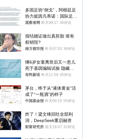
多国足协“倒戈”，阿根廷足
协力挺因凡蒂诺：国际足联
今后应继续在其领导下前行
观察者网
昨天09:17
36评论
假结婚证做出真胚胎 谁有
权销毁?
南方都市报
昨天07:03
36评论
继6岁女童离世后又一患儿
死于基因编辑试验 隐瞒一
年才对外披露
有料新语
昨天11:59
35评论
茅台，终于从“液体黄金”活
成了“一瓶酒”的样子
中国基金报
昨天00:15
55评论
炸了！梁文锋回吐全部利
润，DeepSeek重启融资
财富研究所
前天16:07
32评论