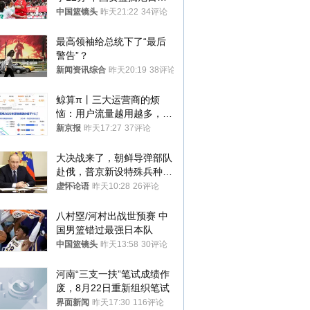
亚
中国篮镜头
昨天21:22
34评论
最高领袖给总统下了“最后
警告”？
新闻资讯综合
昨天20:19
38评论
鲸算π丨三大运营商的烦
恼：用户流量越用越多，收
入却越来越少
新京报
昨天17:27
37评论
大决战来了，朝鲜导弹部队
赴俄，普京新设特殊兵种，
76岁老将扛旗
虚怀论语
昨天10:28
26评论
八村塁/河村出战世预赛 中
国男篮错过最强日本队
中国篮镜头
昨天13:58
30评论
河南“三支一扶”笔试成绩作
废，8月22日重新组织笔试
界面新闻
昨天17:30
116评论