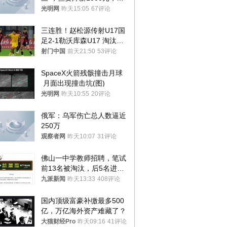
接受只能辞职
光明网
昨天15:05
67评论
三连胜！赵松源传射U17国
足2-1勒沃库森U17 淘汰赛
将战河床
射门中国
前天21:50
53评论
SpaceX火箭残骸撞击月球
 月面出现撞击坑(图)
光明网
昨天10:55
20评论
俄军：乌军伤亡总人数逼近
250万
观察者网
昨天10:07
31评论
佛山一中学教师招聘，笔试
前13名被淘汰，后5名进体
检，被疑萝卜岗，官方通
九派新闻
昨天13:33
408评论
报：已叫停
国内顶级富豪补缴最多500
亿，万亿海外资产难藏了？
大猫财经Pro
昨天09:16
41评论