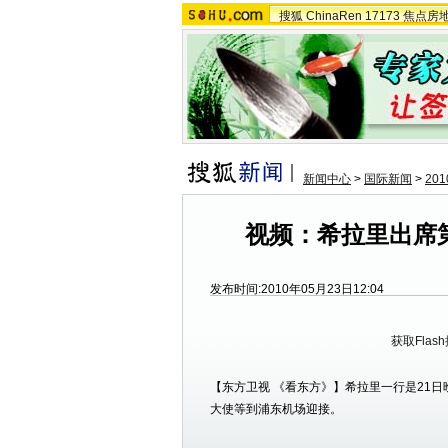
搜狐
ChinaRen
17173
焦点房
新闻中心
>
国际新闻
>
20
视频：希拉里出席
发布时间:2010年05月23日12:04
获取Flas
【东方卫视 《看东方》】希拉里一行是21
大使等到浦东机场迎接。