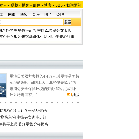
女人
-
视频
-
播客
-
邮件
-
博客
-
BBS
-
我说两句
闻
网页
博客
音乐
图片
说吧
柏芝怀孕
明星身份证号
中国21位漂亮女市长
东的十个儿女
朱镕基退休生活
邓小平伤心往事
军演日美双方共投入4.4万人,其规模是美韩
军演的6倍。日防卫大臣北泽俊美说：“考
虑周边安全保障环境的变化情况，演习不
针对特定国家。”…
播放
“狠招” 冷天让学生操场罚站
“烧烤弟”夜半街头卖肉串走红
年将再上调 香烟零售价将提高