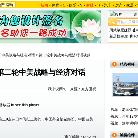
地产
搜狗
新闻
-
体育
-
S
-
娱乐
-
V
-
财经
-
IT
-
汽车
-
房产
-
家居
-
新
周慧敏肥妹照
张
新足协主席
毛泽
10中美战略与经济对话
>
第二轮中美战略与经济对话视频
精彩视频
第二轮中美战略与经济对话
我来说两句
| 来源：东方卫视
h播放器
to see this player.
·
视频：老师体罚出
·
视频：合肥12岁
日晚上9点从日本飞抵上海的，中国外交部副部长、中国驻美
·
视频：烟草税明
编辑推荐
(责任编辑：renyue)