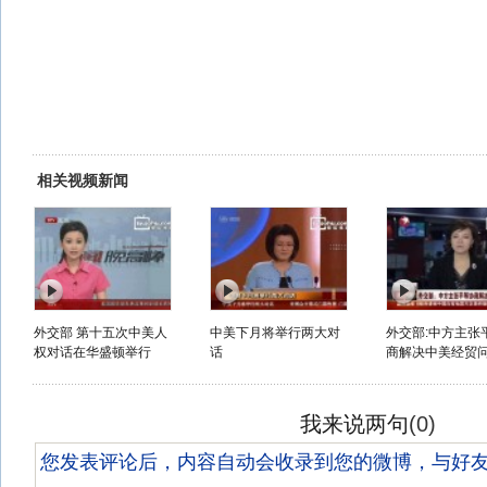
相关视频新闻
外交部 第十五次中美人
中美下月将举行两大对
外交部:中方主张
权对话在华盛顿举行
话
商解决中美经贸
我来说两句
(
0
)