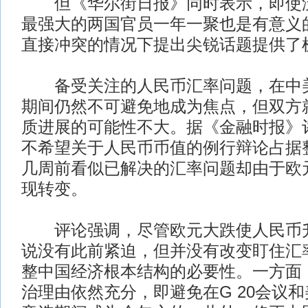
但《华尔街日报》同时表示，即使没
最强大的两国官员一年一聚也是有意义
直接冲突的情况下提出尖锐话题提供了
备受关注的人民币汇率问题，在中美
期间仍然不可避免地成为焦点，但双方
质进展的可能性不大。据《金融时报》
不希望关于人民币币值的例行辩论占据
几周前看似已解决的汇率问题却由于欧
现转变。
评论强调，尽管欧元大跌使人民币升
说没有此前紧迫，但并没有改变盯住汇
整中国经济根本结构的必要性。一方面
治理由依然充分，即避免在G 20会议和