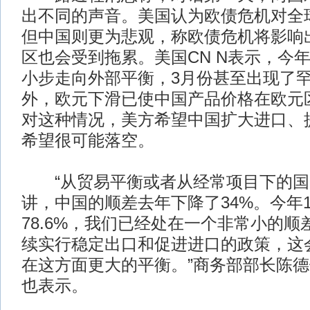
出不同的声音。美国认为欧债危机对全
但中国则更为悲观，称欧债危机将影响
区也会受到拖累。美国CN N表示，今
小步走向外部平衡，3月份甚至出现了
外，欧元下滑已使中国产品价格在欧元区
对这种情况，美方希望中国扩大进口、
希望很可能落空。
“从贸易平衡或者从经常项目下的国
讲，中国的顺差去年下降了34%。今年
78.6%，我们已经处在一个非常小的
续实行稳定出口和促进进口的政策，这
在这方面更大的平衡。”商务部部长陈
也表示。