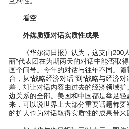
互利性。
看空
外媒质疑对话实质性成果
《华尔街日报》认为，这支由200人
丽”代表团在为期两天的对话中能否取
画个问号。今年的对话与往年不同。随
台，从“战略经济对话”到“战略与经济对话
差，却让对话内容由过去的经济领域扩
边关系的全部。美国和中国都是举足轻
来，可以说世界上大部分重要话题都要
的扩大也为对话取得实质性的成果带来