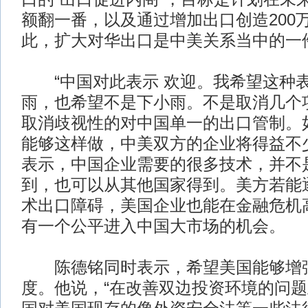
额翻一番，以及通过增加出口创造200
此，扩大对华出口是中美关系当中的一
“中国对此表示 欢迎。我希望这种
雨，也希望不是下小雨。不是取消几个
取消歧视性的对中国单一的出口管制。
能够这样做，中美双方的企业将得益不
表示，中国企业需要的很多技术，并不
到，也可以从其他国家得到。美方若能
术出口障碍，美国企业也能在金融危机
有一个公平进入中国大市场的机会。
陈德铭同时表示，希望美国能够增强
度。他说，“在改善双边投资环境的问