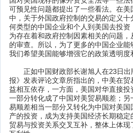
国对美国现存的像外资安全法等一些法
可预见性问题都提出了一些看法。在美
中，关于外国政府控制的交易的定义十
何类型的中国企业和个人到美国去投资
为存在着和政府控制因素相关的问题，
的审查。所以，为了更多的中国企业能
我们希望美国能够增强它的政策透明度
正如中国财政部长谢旭人在23日出
报》发表评论文章所指出的，中美在贸
益相互依存，一方面，美国对华直接投
一部分转化成了中国对美贸易顺差；另
易顺差相当一部分又转化为中国对美国
产的投资，成为支持美国经济长期稳定
贸易与投资关系交叉互补，整体上体现