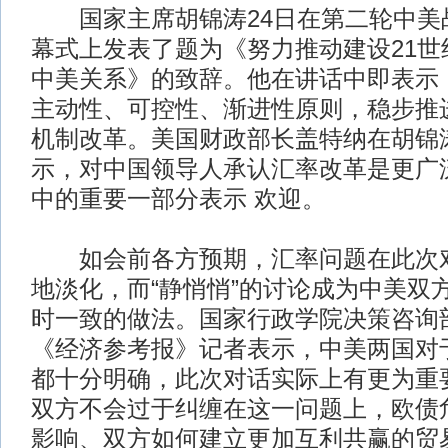
国家主席胡锦涛24日在第二轮中美
幕式上发表了题为《努力推动建设21世
中美关系》的致辞。他在讲话中即表示
主动性、可控性、渐进性原则，稳步推
机制改革。美国财政部长盖特纳在胡锦
示，对中国领导人承认汇率改革是更广
中的重要一部分表示 欢迎。
如会前各方预期，汇率问题在此次对
地淡化，而“静悄悄”的讨论成为中美双
时一致的做法。国家行政学院决策咨询
《经济参考报》记者表示，中美两国对
都十分明确，此次对话实际上有更为重
双方不会过于纠缠在这一问题上，欧债
影响、双方如何建立更加互利共赢的贸