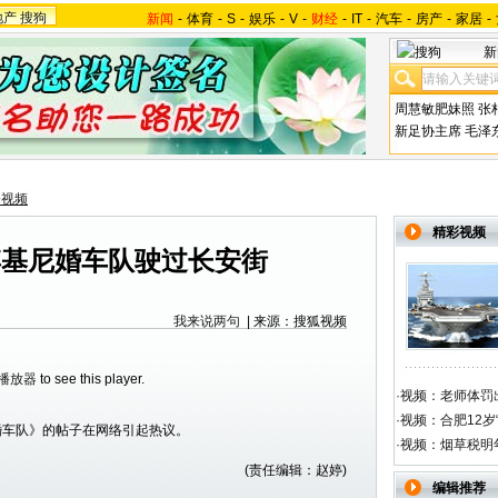
地产
搜狗
新闻
-
体育
-
S
-
娱乐
-
V
-
财经
-
IT
-
汽车
-
房产
-
家居
-
新
周慧敏肥妹照
张
新足协主席
毛泽
会视频
精彩视频
博基尼婚车队驶过长安街
我来说两句
| 来源：搜狐视频
h播放器
to see this player.
·
视频：老师体罚出
·
视频：合肥12岁
婚车队》的帖子在网络引起热议。
·
视频：烟草税明
(责任编辑：赵婷)
编辑推荐