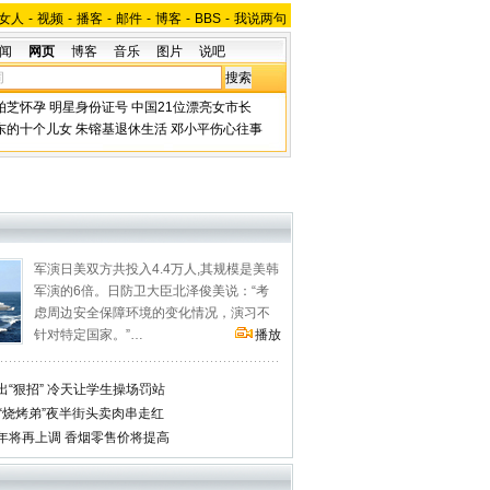
女人
-
视频
-
播客
-
邮件
-
博客
-
BBS
-
我说两句
闻
网页
博客
音乐
图片
说吧
柏芝怀孕
明星身份证号
中国21位漂亮女市长
东的十个儿女
朱镕基退休生活
邓小平伤心往事
军演日美双方共投入4.4万人,其规模是美韩
军演的6倍。日防卫大臣北泽俊美说：“考
虑周边安全保障环境的变化情况，演习不
针对特定国家。”…
播放
“狠招” 冷天让学生操场罚站
“烧烤弟”夜半街头卖肉串走红
年将再上调 香烟零售价将提高