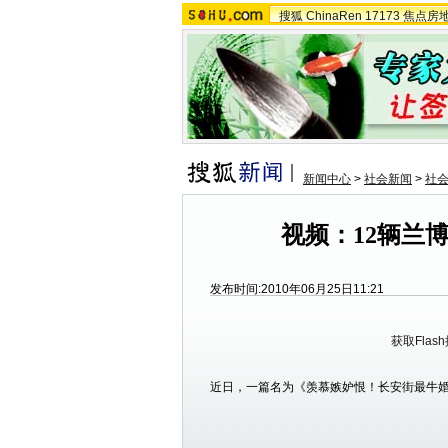
搜狐
ChinaRen
17173
焦点房
新闻中心
>
社会新闻
>
社
视频：12辆兰
发布时间:2010年06月25日11:21
获取Flas
近日，一篇名为《羡慕嫉妒恨！长安街最牛