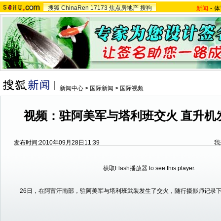
搜狐
ChinaRen
17173
焦点房地产
搜狗
新闻
-
体
新闻中心
>
国际新闻
>
国际视频
视频：驻阿美军与塔利班交火 直升机
发布时间:2010年09月28日11:39
我
获取Flash播放器
to see this player.
26日，在阿富汗南部，驻阿美军与塔利班武装发生了交火，随行摄影师记录