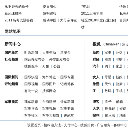
永不磨灭的番号
夏日甜心
7电影
快乐
新还珠格格
姚明退役
2011上海车展
私募
2011高考试题答案
感动中国十大母亲评选
社区2010年度行业口碑
贵州
榜
网站地图
新闻中心
搜狐
|
ChinaRen
|
焦
国内新闻
|
时政新闻
|
人事变动
|
港澳台
新闻
|
军事
|
公益
|
社会频道
|
国台办发布会
|
外交部发布会
财经
|
股票
|
理财
|
|
搜狐侃事
|
万象
|
公益
汽车
|
购车
|
家居
|
国际新闻
|
国际快报
|
海外博览
|
国际专题
女人
|
母婴
|
新娘
|
评论频道
|
国际视频
|
国际图片
|
记者博客
旅游
|
天气
|
健康
|
|
有此一说
|
搜狐网论
IT
|
数码
|
手机
|
军事新闻
|
我军动态
|
台海情报
|
外军新闻
博客
|
圈子
|
邮箱
|
|
军事评论
|
军事视频
|
军事专题
天龙
|
鹿鼎记
|
短信
|
军事社区
|
军事大视野
|
讲武堂
搜狗
|
输入法
|
地图
设置首页
-
搜狗输入法
-
支付中心
-
搜狐招聘
-
广告服务
-
客服中心