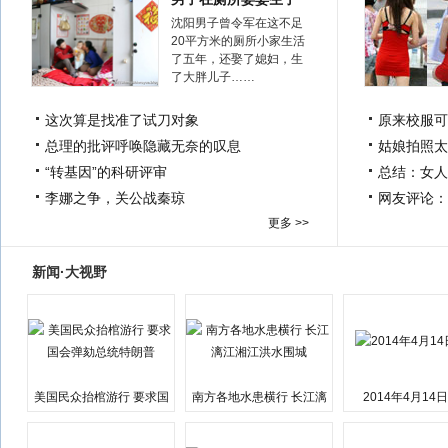
沈阳男子曾令军在这不足
20平方米的厕所小家生活
了五年，还娶了媳妇，生
了大胖儿子……
这次算是找准了试刀对象
原来校服可
总理的批评呼唤隐藏无奈的叹息
姑娘拍照太
“转基因”的科研评审
总结：女人
李娜之争，关公战秦琼
网友评论：
更多 >>
新闻·大视野
美国民众抬棺游行 要求国
南方各地水患横行 长江漓
2014年4月14
会弹劾总统特朗普
江湘江洪水围城