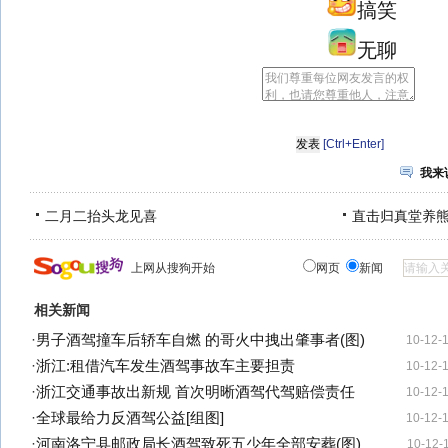
搞笑
无聊
[Ctrl+Enter]
我来
二月二抬头龙见喜
直击归真堂养
上网从搜狗开始
网页
新闻
相关新闻
·
男子酒驾撞车后轿车自燃 的哥火中拽出肇事者(图)
10-12-
·
浙江:租借汽车发生酒驾事故车主要担责
10-12-
·
浙江交通事故出新规 首次明晰酒驾代驾赔偿责任
10-12-
·
全球最给力反酒驾公益[组图]
10-12-
·
河南洛宁县邮政局长酒驾致死五少年全部安葬(图)
10-12-