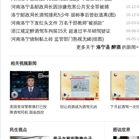
·
河南洛宁县邮政局长因涉嫌危害公共安全罪被捕
10-12-
·
洛宁邮政局长酒驾撞死5少年 据称事后曾欲逃离(图)
10-12-
·
河南洛宁下发红头文件 万名干部教师"被捐款"
10-03-
·
浙江规定醉酒驾车拘留15天 超速过半吊销驾驶证
09-08-
·
河南洛宁烧制黏土砖 监管部门熟视无睹(组图)
09-05-
更多关于
洛宁县 醉酒
的新闻>
相关视频新闻
美国资深警察痛打已投
别让劝酒成为酒驾元凶
下月起酒驾一次扣
降酒驾司机 面临指控
民生视点
图说世界
男子在厕所娶妻生子