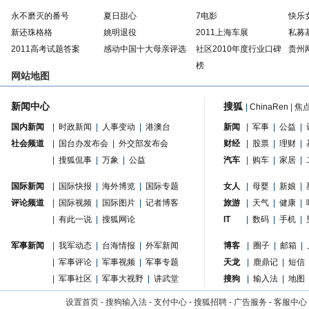
永不磨灭的番号
夏日甜心
7电影
快乐
新还珠格格
姚明退役
2011上海车展
私募
2011高考试题答案
感动中国十大母亲评选
社区2010年度行业口碑
贵州
榜
网站地图
新闻中心
搜狐
|
ChinaRen
|
焦
国内新闻
|
时政新闻
|
人事变动
|
港澳台
新闻
|
军事
|
公益
|
社会频道
|
国台办发布会
|
外交部发布会
财经
|
股票
|
理财
|
|
搜狐侃事
|
万象
|
公益
汽车
|
购车
|
家居
|
国际新闻
|
国际快报
|
海外博览
|
国际专题
女人
|
母婴
|
新娘
|
评论频道
|
国际视频
|
国际图片
|
记者博客
旅游
|
天气
|
健康
|
|
有此一说
|
搜狐网论
IT
|
数码
|
手机
|
军事新闻
|
我军动态
|
台海情报
|
外军新闻
博客
|
圈子
|
邮箱
|
|
军事评论
|
军事视频
|
军事专题
天龙
|
鹿鼎记
|
短信
|
军事社区
|
军事大视野
|
讲武堂
搜狗
|
输入法
|
地图
设置首页
-
搜狗输入法
-
支付中心
-
搜狐招聘
-
广告服务
-
客服中心