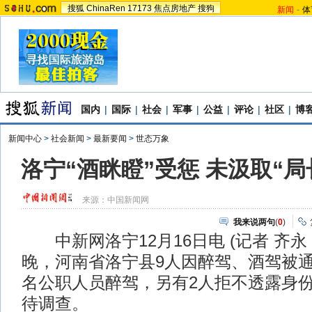
搜狐
ChinaRen
17173
焦点房地产
搜狗
新闻
-
体
国内
|
国际
|
社会
|
军事
|
公益
|
评论
|
社区
|
博
新闻中心
>
社会新闻
>
最新要闻
>
世态万象
洛宁“酒眯瞪”受惩 未汲取“
来源：
中国新闻网
我来说两句
(
0
)
中新网洛宁12月16日电 (记者 齐永 
晚，河南省洛宁县9人因醉驾、酒驾被通
名公职人员醉驾，另有2人拒不透露身
待调查。