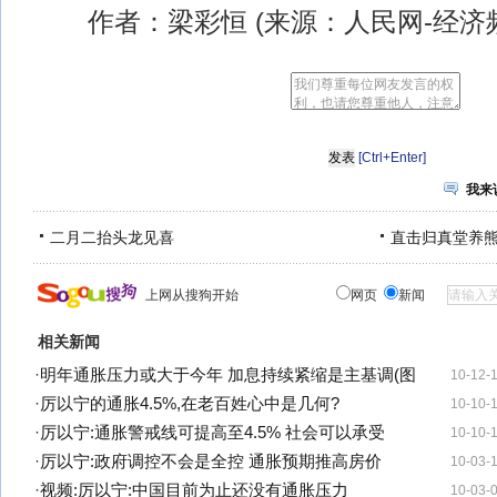
作者：梁彩恒 (来源：人民网-经济频
[Ctrl+Enter]
我来
二月二抬头龙见喜
直击归真堂养
上网从搜狗开始
网页
新闻
相关新闻
·
明年通胀压力或大于今年 加息持续紧缩是主基调(图
10-12-
·
厉以宁的通胀4.5%,在老百姓心中是几何?
10-10-
·
厉以宁:通胀警戒线可提高至4.5% 社会可以承受
10-10-
·
厉以宁:政府调控不会是全控 通胀预期推高房价
10-03-
·
视频:厉以宁:中国目前为止还没有通胀压力
10-03-