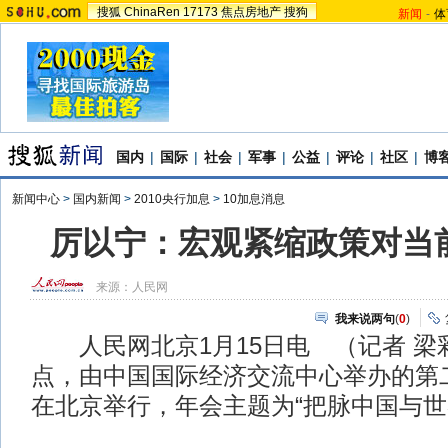
搜狐
ChinaRen
17173
焦点房地产
搜狗
新闻
-
体
国内
|
国际
|
社会
|
军事
|
公益
|
评论
|
社区
|
博
新闻中心
>
国内新闻
>
2010央行加息
>
10加息消息
厉以宁：宏观紧缩政策对当
来源：
人民网
我来说两句
(
0
)
人民网北京1月15日电 （记者 梁
点，由中国国际经济交流中心举办的第
在北京举行，年会主题为“把脉中国与世