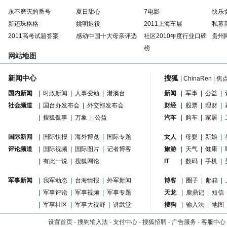
永不磨灭的番号
夏日甜心
7电影
快乐
新还珠格格
姚明退役
2011上海车展
私募
2011高考试题答案
感动中国十大母亲评选
社区2010年度行业口碑
贵州
榜
网站地图
新闻中心
搜狐
|
ChinaRen
|
焦
国内新闻
|
时政新闻
|
人事变动
|
港澳台
新闻
|
军事
|
公益
|
社会频道
|
国台办发布会
|
外交部发布会
财经
|
股票
|
理财
|
|
搜狐侃事
|
万象
|
公益
汽车
|
购车
|
家居
|
国际新闻
|
国际快报
|
海外博览
|
国际专题
女人
|
母婴
|
新娘
|
评论频道
|
国际视频
|
国际图片
|
记者博客
旅游
|
天气
|
健康
|
|
有此一说
|
搜狐网论
IT
|
数码
|
手机
|
军事新闻
|
我军动态
|
台海情报
|
外军新闻
博客
|
圈子
|
邮箱
|
|
军事评论
|
军事视频
|
军事专题
天龙
|
鹿鼎记
|
短信
|
军事社区
|
军事大视野
|
讲武堂
搜狗
|
输入法
|
地图
设置首页
-
搜狗输入法
-
支付中心
-
搜狐招聘
-
广告服务
-
客服中心