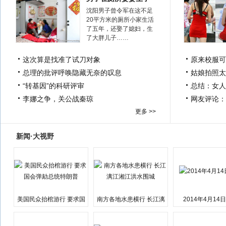
沈阳男子曾令军在这不足
20平方米的厕所小家生活
了五年，还娶了媳妇，生
了大胖儿子……
这次算是找准了试刀对象
原来校服可
总理的批评呼唤隐藏无奈的叹息
姑娘拍照太
“转基因”的科研评审
总结：女人
李娜之争，关公战秦琼
网友评论：
更多 >>
新闻·大视野
美国民众抬棺游行 要求国
南方各地水患横行 长江漓
2014年4月14
会弹劾总统特朗普
江湘江洪水围城