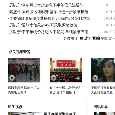
·
厉以宁:今年可以考虑加息下半年需关注通胀
10-03-
·
高盛:中国通胀迅速攀升 需采取进一步紧缩措施
10-01-
·
年关物价涨多跌少通胀预期升温政策紧缩料继续
10-01-
·
厉以宁:通胀率如果超4%可采取紧缩政策
10-01-
·
厉以宁:下半年物价将进入平稳期 单纯紧缩没用
08-03-
更多关于
厉以宁 紧缩
的新闻>
相关视频新闻
厉以宁表示 医改与扩大
政协十一届二次会议记
英国经济濒临衰退
内需密切关联
者会 媒体争相提问
人面临失业危险
民生视点
图说世界
男子在厕所娶妻生子