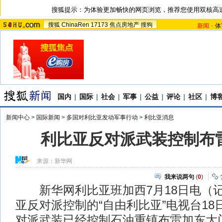
搜狐提示：为体验更加畅快的网页浏览，推荐您使用双核高
搜狐
ChinaRen
17173
焦点房地产
搜狗
新闻
-
体
国内
|
国际
|
社会
|
军事
|
公益
|
评论
|
社区
|
博
新闻中心
>
国际新闻
>
多国对利比亚发动军事行动
>
利比亚消息
利比亚反对派武装控制布
来源：
新华网
我来说两句
(
0
)
新华网利比亚班加西7月18日电（记
亚反对派控制的“自由利比亚”电视台1
对派武装已经控制石油重镇布雷加东大