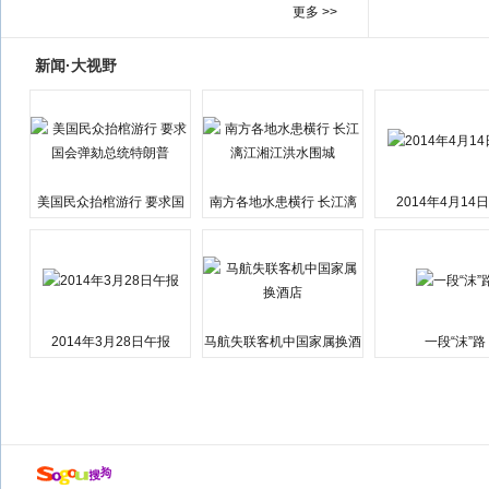
更多 >>
新闻·大视野
美国民众抬棺游行 要求国
南方各地水患横行 长江漓
2014年4月14
会弹劾总统特朗普
江湘江洪水围城
2014年3月28日午报
马航失联客机中国家属换酒
一段“沫”路
店