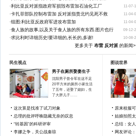
·
利比亚反对派指政府军损毁布雷加石油化工厂
11-07-
·
卡扎菲部队控制布雷加 反对派指责北约见死不救
11-04-
·
组图:利比亚反政府军进攻布雷加
11-04-
·
食人族的故事,以及关于食人族的所有东西.图片也行
09-12-
·
求比利时详细历史!要详细的,长长的,多谢!
10-08-
更多关于
布雷 反对派
的新闻>
民生视点
图说世界
男子在厕所娶妻生子
沈阳男子曾令军在这不足
20平方米的厕所小家生活
了五年，还娶了媳妇，生
了大胖儿子……
这次算是找准了试刀对象
原来校服可
总理的批评呼唤隐藏无奈的叹息
姑娘拍照太
“转基因”的科研评审
总结：女人
李娜之争，关公战秦琼
网友评论：