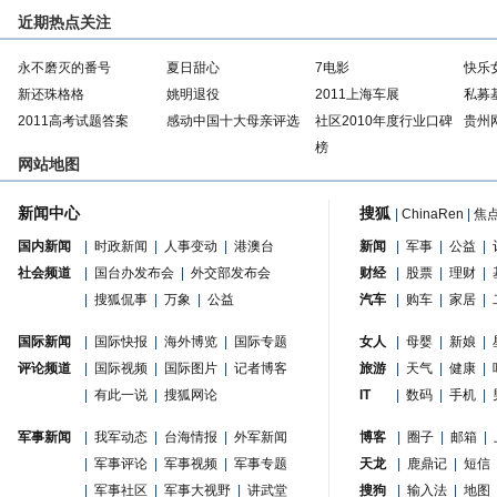
近期热点关注
永不磨灭的番号
夏日甜心
7电影
快乐
新还珠格格
姚明退役
2011上海车展
私募
2011高考试题答案
感动中国十大母亲评选
社区2010年度行业口碑
贵州
榜
网站地图
新闻中心
搜狐
|
ChinaRen
|
焦
国内新闻
|
时政新闻
|
人事变动
|
港澳台
新闻
|
军事
|
公益
|
社会频道
|
国台办发布会
|
外交部发布会
财经
|
股票
|
理财
|
|
搜狐侃事
|
万象
|
公益
汽车
|
购车
|
家居
|
国际新闻
|
国际快报
|
海外博览
|
国际专题
女人
|
母婴
|
新娘
|
评论频道
|
国际视频
|
国际图片
|
记者博客
旅游
|
天气
|
健康
|
|
有此一说
|
搜狐网论
IT
|
数码
|
手机
|
军事新闻
|
我军动态
|
台海情报
|
外军新闻
博客
|
圈子
|
邮箱
|
|
军事评论
|
军事视频
|
军事专题
天龙
|
鹿鼎记
|
短信
|
军事社区
|
军事大视野
|
讲武堂
搜狗
|
输入法
|
地图