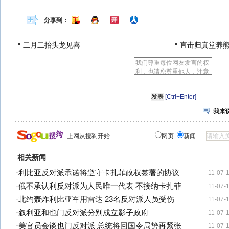
分享到：
二月二抬头龙见喜
直击归真堂养
[Ctrl+Enter]
我来
上网从搜狗开始
网页
新闻
相关新闻
·
利比亚反对派承诺将遵守卡扎菲政权签署的协议
11-07-
·
俄不承认利反对派为人民唯一代表 不接纳卡扎菲
11-07-
·
北约轰炸利比亚军用雷达 23名反对派人员受伤
11-07-
·
叙利亚和也门反对派分别成立影子政府
11-07-
·
美官员会谈也门反对派 总统将回国令局势再紧张
11-07-