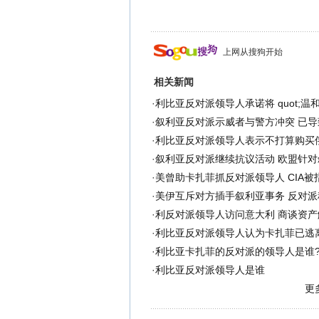
上网从搜狗开始
相关新闻
·
利比亚反对派领导人承诺将 quot;温和 
·
叙利亚反对派示威者与警方冲突 已导
·
利比亚反对派领导人表示不打算购买
·
叙利亚反对派继续抗议活动 欧盟针对
·
美曾助卡扎菲抓反对派领导人 CIA被
·
美伊互斥对方插手叙利亚事务 反对派
·
利反对派领导人访问意大利 商谈资产
·
利比亚反对派领导人认为卡扎菲已逃
·
利比亚卡扎菲的反对派的领导人是谁
·
利比亚反对派领导人是谁
更