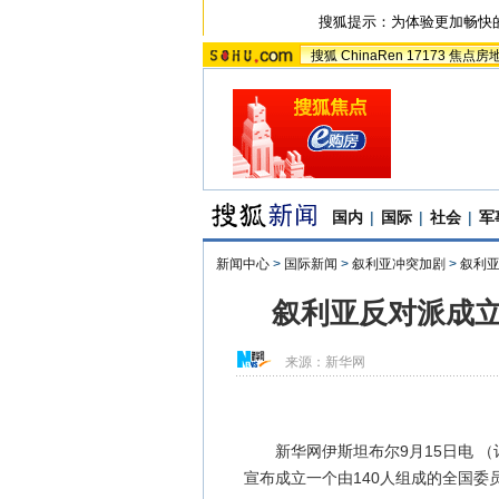
搜狐提示：为体验更加畅快
搜狐
ChinaRen
17173
焦点房
国内
|
国际
|
社会
|
军
新闻中心
>
国际新闻
>
叙利亚冲突加剧
>
叙利
叙利亚反对派成立
来源：
新华网
新华网伊斯坦布尔9月15日电 （记
宣布成立一个由140人组成的全国