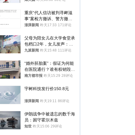
重庆“代人信访被判寻衅滋
事”案检方撤诉、警方撤
案，两被告人获国赔
澎湃新闻
昨天17:33
171评论
父母为陪女儿在大学食堂承
包档口2年，女儿发声：初
衷是为了陪伴，毕业后将不
九派新闻
昨天15:48
111评论
再营业
“婚外胚胎案”：假证为何能
在医院通行？谁有权销毁胚
胎？
南方都市报
昨天15:29
28评论
宇树科技发行价150.8元
澎湃新闻
昨天19:11
86评论
伊朗战争中被遗忘的数千海
员：困守霍尔木兹
知世
昨天15:06
29评论