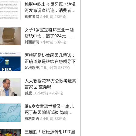
桃酥中吃出金属牙冠？泸溪
河发布调查结论：消费者已
澄清，所发视频情况不属实
观察者网
5小时前
23评论
女子1岁宝宝碰坏三亚一酒
店纸巾盒，赔了924元，发
帖吐槽后酒店退还一半的
封面新闻
7小时前
58评论
钱，当地市监局回应
阿根廷足协致函因凡蒂诺：
正确道路是继续在您领导下
足坛欧美汇
9小时前
53评论
人大教授花35万公款考证莫
言家世 荒诞吗
狐度
10小时前
495评论
继6岁女童离世后又一患儿
死于基因编辑试验 隐瞒一
年才对外披露
有料新语
5小时前
33评论
三连胜！赵松源传射U17国