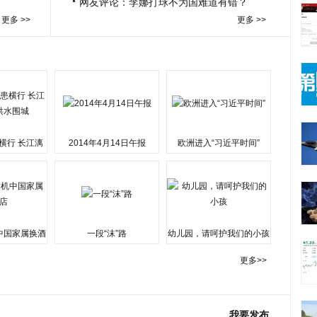
网友评论：李娜打球不为国难道有错？
更多 >>
更多 >>
横行 长江漓
2014年4月14日午报
欧洲进入“习近平时间”
水围城
中国家属换酒
一段“沫”路
幼儿园，请呵护我们的小孩
更多>>
我要发布