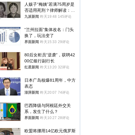
人贩子“梅姨”若满75周岁是
否适用死刑？律师解读：很
大概率不会被判处死刑
九派新闻
昨天19:48
145评论
“兰州拉面”集体改名：门头
换了，玩法变了
界面新闻
昨天15:33
29评论
80后女柜员“逆袭”，获聘42
00亿银行副行长
红星新闻
昨天13:20
32评论
日本广岛核爆81周年，中方
表态
澎湃新闻
昨天20:07
74评论
巴西降级与阿根廷外交关
系，发生了什么？
界面新闻
昨天10:27
28评论
欧盟将挪用14亿欧元俄罗斯