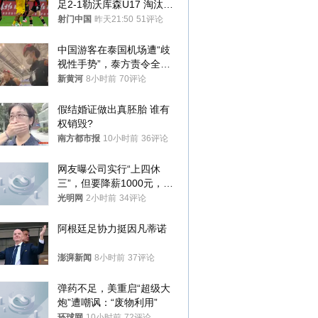
足2-1勒沃库森U17 淘汰赛
将战河床
射门中国
昨天21:50
51评论
中国游客在泰国机场遭“歧
视性手势”，泰方责令全面
调查，对责任人采取最严厉
新黄河
8小时前
70评论
处分
假结婚证做出真胚胎 谁有
权销毁?
南方都市报
10小时前
36评论
网友曝公司实行“上四休
三”，但要降薪1000元，不
接受只能辞职
光明网
2小时前
34评论
阿根廷足协力挺因凡蒂诺
澎湃新闻
8小时前
37评论
弹药不足，美重启“超级大
炮”遭嘲讽：“废物利用”
环球网
10小时前
72评论