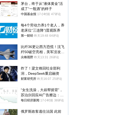
茅台，终于从“液体黄金”活
成了“一瓶酒”的样子
中国基金报
17小时前
47评论
每4个劳动力养1个老人，养
老床位“三连降”|晋观医养
第一财经
昨天19:48
64评论
比歼36更让西方恐慌！沈飞
歼50破空亮相，美军没攻克
的技术被拿下
尖锋视野
昨天13:31
26评论
炸了！梁文锋回吐全部利
润，DeepSeek重启融资
财富研究所
昨天16:07
25评论
“女生洗澡，大叔帮搓背”，
苏泊尔回应AI广告擦边：视
频全下架，已强化内容管理
每日经济新闻
17小时前
38评论
与审核
俄罗斯政客逃往法国 此前