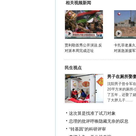
相关视频新闻
贾利勒首秀公开演说 反
卡扎菲老巢久
对派本周完成迁址
对派急派援军
民生视点
男子在厕所娶
沈阳男子曾令军
20平方米的厕所
了五年，还娶了
了大胖儿子……
这次算是找准了试刀对象
总理的批评呼唤隐藏无奈的叹息
“转基因”的科研评审