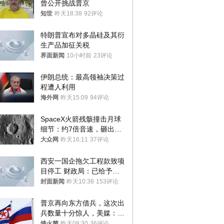
曾公开挑战普京
知世
昨天18:38
92评论
特朗普宣布对多晶硅及其衍
生产品加征关税
界面新闻
10小时前
23评论
伊朗总统：最高领袖决策过
程遭人利用
海外网
昨天15:09
94评论
SpaceX火箭残骸撞击月球
细节：约7倍音速，砸出直
径约30米撞击坑
大众网
昨天16:11
37评论
西安一国企拖欠工程款致项
目停工 财政局：已给予处
分，正督促整改
封面新闻
昨天10:38
153评论
普京再向东方借兵，这次出
兵数量十分惊人，美媒：俄
朝要动真格？
烽火菌
昨天08:30
36评论