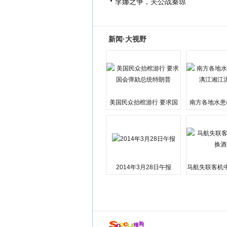
李娜之争，关公战秦琼
新闻·大视野
美国民众抬棺游行 要求国
南方各地水患
会弹劾总统特朗普
江湘江洪
2014年3月28日午报
马航失联客机
店