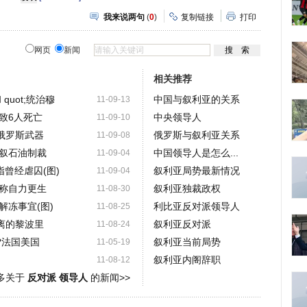
我来说两句
(
0
)
复制链接
打印
网页
新闻
相关推荐
quot;统治穆
中国与叙利亚的关系
11-09-13
致6人死亡
中央领导人
11-09-10
俄罗斯武器
俄罗斯与叙利亚关系
11-09-08
叙石油制裁
中国领导人是怎么...
11-09-04
指曾经虐囚(图)
叙利亚局势最新情况
11-09-04
称自力更生
叙利亚独裁政权
11-08-30
解冻事宜(图)
利比亚反对派领导人
11-08-25
离的黎波里
叙利亚反对派
11-08-24
?法国美国
叙利亚当前局势
11-05-19
叙利亚内阁辞职
11-08-12
多关于
反对派 领导人
的新闻>>