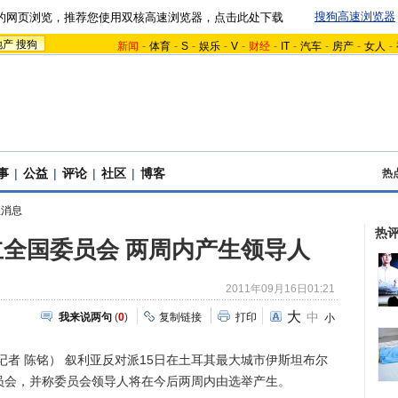
搜狗高速浏览器
的网页浏览，推荐您使用双核高速浏览器，点击此处下载
地产
搜狗
新闻
-
体育
-
S
-
娱乐
-
V
-
财经
-
IT
-
汽车
-
房产
-
女人
-
事
|
公益
|
评论
|
社区
|
博客
热
亚消息
热
全国委员会 两周内产生领导人
2011年09月16日01:21
大
中
我来说两句
(
0
)
复制链接
打印
小
者 陈铭） 叙利亚反对派15日在土耳其最大城市伊斯坦布尔
委员会，并称委员会领导人将在今后两周内由选举产生。