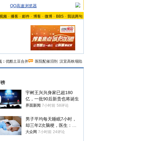
QQ高速浏览器
视频
-
播客
-
邮件
-
博客
-
微博
-
BBS
-
我说两句
点：
优酷土豆合并
医院配催泪剂
汉宜高铁塌陷
评榜
宇树王兴兴身家已超180
亿，一批90后新贵也将诞生
界面新闻
7小时前
58评论
男子平均每天睡眠7小时，
却三年2次脑梗，医生：这
样睡觉更伤身
大众网
7小时前
24评论