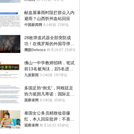
献血屋暴雨时阻拦群众入内
避雨？山西忻州血站回应
中国新闻网
6小时前
23评论
28枚弹道武器全部突防成
功！在俄罗斯的外国导弹发
射车都是合法打击目标
鹰眼Defence
昨天16:07
25评论
佛山一中学教师招聘，笔试
前13名被淘汰，后5名进体
检，被疑萝卜岗，官方通
九派新闻
3小时前
197评论
报：已叫停
多国足协“倒戈”，阿根廷足
协力挺因凡蒂诺：国际足联
今后应继续在其领导下前行
观察者网
8小时前
35评论
泰国女公务员精致妆容爆
红，本人回应批评：不喜欢
就别看
观察者网
昨天18:32
63评论