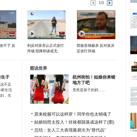
1/3
攻不下 反
利反对派否认正式攻打
部族首领被杀 反对派决
拜城 投降和谈或无..
定攻打拜城
图说世界
妻生子
杭州街拍！姑娘你来错
地方了吧
在这不足
小家生活
竟然是孩子的妈……
媳妇，生
原来校服可以这样穿！同学你也太销魂了
姑娘拍照太投入！丝袜都脱落成这样了(图)
总结：女人三大表现最易沦为“替代品”