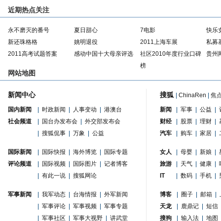
近期热点关注
永不磨灭的番号
夏日甜心
7电影
快乐
新还珠格格
姚明退役
2011上海车展
私募
2011高考试题答案
感动中国十大母亲评选
社区2010年度行业口碑
贵州
榜
网站地图
新闻中心
搜狐
|
ChinaRen
|
焦
国内新闻
|
时政新闻
|
人事变动
|
港澳台
新闻
|
军事
|
公益
|
社会频道
|
国台办发布会
|
外交部发布会
财经
|
股票
|
理财
|
|
搜狐侃事
|
万象
|
公益
汽车
|
购车
|
家居
|
国际新闻
|
国际快报
|
海外博览
|
国际专题
女人
|
母婴
|
新娘
|
评论频道
|
国际视频
|
国际图片
|
记者博客
旅游
|
天气
|
健康
|
|
有此一说
|
搜狐网论
IT
|
数码
|
手机
|
军事新闻
|
我军动态
|
台海情报
|
外军新闻
博客
|
圈子
|
邮箱
|
|
军事评论
|
军事视频
|
军事专题
天龙
|
鹿鼎记
|
短信
|
军事社区
|
军事大视野
|
讲武堂
搜狗
|
输入法
|
地图