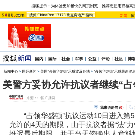
搜狐提示：为体验更加畅快的网页浏览，推荐您使用双核高
搜狐
ChinaRen
17173
焦点房地产
搜狗
新闻
-
体
国内
|
国际
|
社会
|
军事
|
公益
|
评论
|
社区
|
博
新闻中心
>
国际新闻
>
美国“占领华尔街”示威波及各地
>
“占领华尔街”示威最新消
美警方妥协允许抗议者继续“占
来源：
中国广播网
我来说两句
(
0
)
“占领华盛顿”抗议运动10日进入第
允许的4天的期限，由于抗议者据“法”
推迟最后期限，并于当天傍晚出人意料