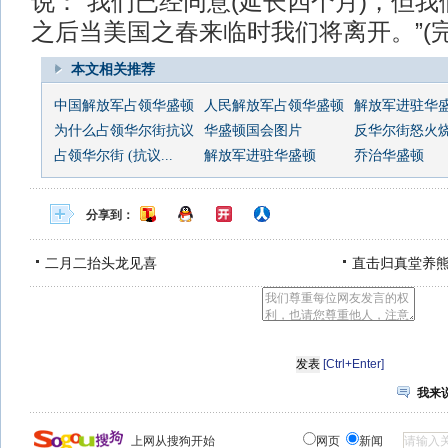
说：“我们已经同意(延长四个月)，但
之后当美国之春来临时我们将离开。”(完)
本文相关推荐
中国解放军占领华盛顿
人民解放军占领华盛顿
解放军进驻华盛
为什么占领华尔街抗议
华盛顿国会图片
反华尔街怒火烧至
占领华尔街 (抗议...
解放军进驻华盛顿
乔治华盛顿
分享到：
二月二抬头龙见喜
直击归真堂养
[Ctrl+Enter]
我来
上网从搜狗开始
网页
新闻