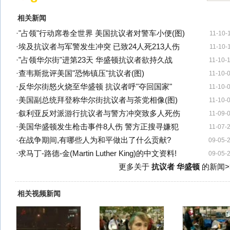
相关新闻
·
"占领"行动席卷全世界 美国抗议者对警车小便(图)
11-10-
·
埃及抗议者与军警发生冲突 已致24人死213人伤
11-10-
·
"占领华尔街"进第23天 华盛顿抗议者欲持久战
11-10-
·
查韦斯批评美国"恐怖镇压"抗议者(图)
11-10-
·
反华尔街怒火烧至华盛顿 抗议者呼"夺回国家"
11-10-
·
美国副总统拜登称华尔街抗议者与茶党相像(图)
11-10-
·
叙利亚反对派游行抗议者与警方冲突致多人死伤
11-09-
·
美国华盛顿发生枪击事件8人伤 警方正搜寻嫌犯
11-07-
·
在战争期间,有哪些人为和平做出了什么贡献?
09-05-
·
求马丁-路德-金(Martin Luther King)的中文资料!
09-05-
更多关于
抗议者 华盛顿
的新闻>
相关视频新闻