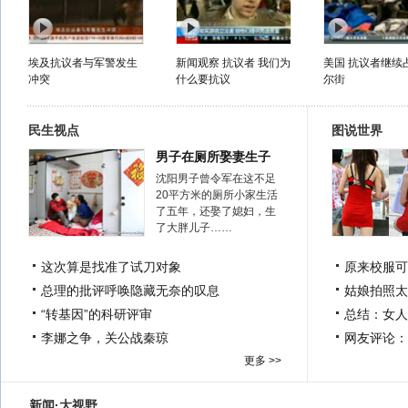
埃及抗议者与军警发生
新闻观察 抗议者 我们为
美国 抗议者继续
冲突
什么要抗议
尔街
民生视点
图说世界
男子在厕所娶妻生子
沈阳男子曾令军在这不足
20平方米的厕所小家生活
了五年，还娶了媳妇，生
了大胖儿子……
这次算是找准了试刀对象
原来校服可
总理的批评呼唤隐藏无奈的叹息
姑娘拍照太
“转基因”的科研评审
总结：女人
李娜之争，关公战秦琼
网友评论：
更多 >>
新闻·大视野