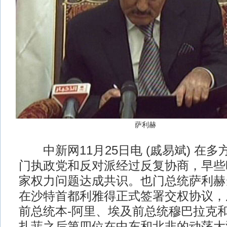
萨利赫
中新网11月25日电 (戚易斌) 在
门执政党和反对派经过反复协商，早些
家权力问题达成共识。也门总统萨利赫
在沙特首都利雅得正式签署交权协议，
前总统本-阿里、埃及前总统穆巴拉克
扎菲之后第四位在中东和北非的动荡大