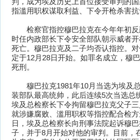
判，成为埃及历史上首位接受审判的国
指滥用职权谋取利益、下令开枪杀害抗
检察官指控穆巴拉克在今年年初反
时任内政部长下令安全部队朝示威者开枪
死亡。穆巴拉克及二子均否认指控。对
定于12月28日开始。如罪名成立，穆
死刑。
穆巴拉克1981年10月当选为埃及
装部队最高统帅，此后连续5次当选总统
埃及总检察长下令拘留穆巴拉克父子三
就涉嫌腐败、滥用职权等指控配合检方进
日，埃及总检察长向刑事法院起诉穆巴
子，并于8月开始对他的审判。目前，