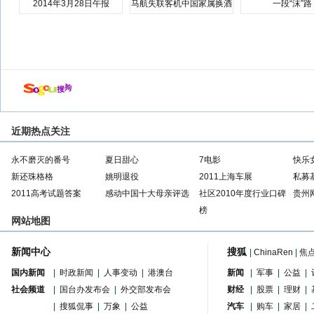
2014年3月28日午报
马航失联客机中国家属换酒
一段“沫”路
店
近期热点关注
永不磨灭的番号
夏日甜心
7电影
快乐
新还珠格格
姚明退役
2011上海车展
私募
2011高考试题答案
感动中国十大母亲评选
社区2010年度行业口碑
贵州
榜
网站地图
新闻中心
搜狐
|
ChinaRen
|
焦
国内新闻
|
时政新闻
|
人事变动
|
港澳台
新闻
|
军事
|
公益
|
社会频道
|
国台办发布会
|
外交部发布会
财经
|
股票
|
理财
|
|
搜狐侃事
|
万象
|
公益
汽车
|
购车
|
家居
|