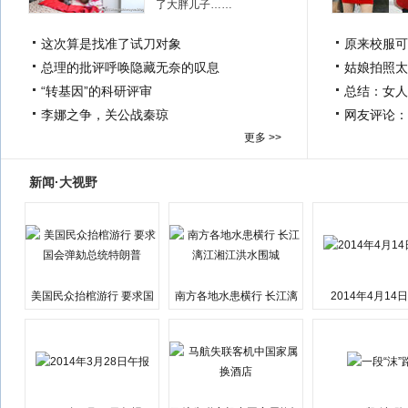
了大胖儿子……
这次算是找准了试刀对象
原来校服可
总理的批评呼唤隐藏无奈的叹息
姑娘拍照太
“转基因”的科研评审
总结：女人
李娜之争，关公战秦琼
网友评论：
更多 >>
新闻·大视野
美国民众抬棺游行 要求国
南方各地水患横行 长江漓
2014年4月14
会弹劾总统特朗普
江湘江洪水围城