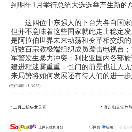
到明年1月举行总统大选选举产生新的
这四位中东强人的下台为各自国家
但并不意味着这些国家就此走上稳定发
是阿拉伯世界未来动荡和变革相交织的
斯数百宗教极端组织成员袭击电视台；
军警发生暴力冲突；利比亚国内各部族
建进程迷雾重重；也门的前景也让人无
来局势将如何发展还有待人们的进一步观
(责任编辑：UN025)
二月二抬头龙见喜
直击归真堂养
上网从搜狗开始
网页
新闻