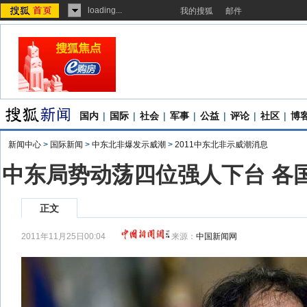
loading...
我的搜狐
邮件
国内
|
国际
|
社会
|
军事
|
公益
|
评论
|
社区
|
博
新闻中心
>
国际新闻
>
中东北非爆发示威潮
>
2011中东北非示威潮消息
中东局势动荡四位强人下台 各国
正文
2011年11月25日00:04
来源：
中国新闻网