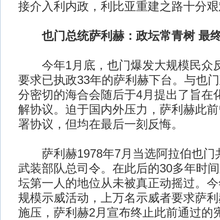
接介入利内政，利比亚重建之路十分艰
也门总统萨利赫：政坛常青树 最
今年1月底，也门爆发大规模民众反
要求已执政33年的萨利赫下台。与也
分密切的海合会随后于4月提出了旨在
解协议。迫于国内外压力，萨利赫此前
署协议，但均在最后一刻反悔。
萨利赫1978年7月当选阿拉伯也门
武装部队总司令。在此后的30多年时
坛第一人的地位从未被真正动摇过。今
规模示威活动，上万名示威者要求萨利
施压，萨利赫2月宣布终止此前通过的