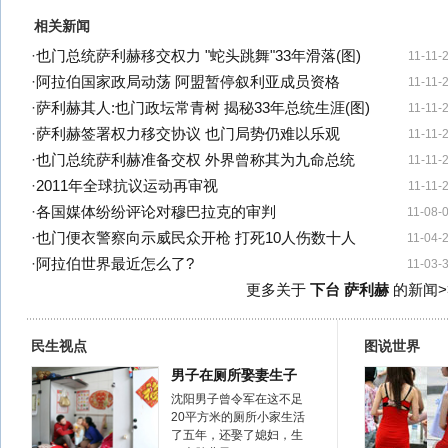
相关新闻
·
也门总统萨利赫移交权力 "蛇头跳舞"33年滑落(图)
11-11-
·
阿拉伯国家政局动荡 阿盟暂停叙利亚成员资格
11-11-
·
萨利赫其人:也门政坛常青树 揭秘33年总统生涯(图)
11-11-
·
萨利赫签署权力移交协议 也门局势仍难以乐观
11-11-
·
也门总统萨利赫准备交权 外界曾称其为九命总统
11-11-
·
2011年全球抗议运动再审视
11-11-
·
各国媒体纷纷评论对穆巴拉克的审判
11-08-
·
也门便衣警察向示威民众开枪 打死10人伤数十人
11-04-
·
阿拉伯世界最近怎么了?
11-03-
更多关于
下台 萨利赫
的新闻>
民生视点
图说世界
男子在厕所娶妻生子
沈阳男子曾令军在这不足
20平方米的厕所小家生活
了五年，还娶了媳妇，生