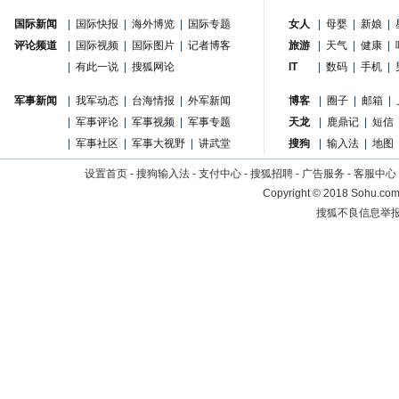
国际新闻
|
国际快报
|
海外博览
|
国际专题
女人
|
母婴
|
新娘
|
评论频道
|
国际视频
|
国际图片
|
记者博客
旅游
|
天气
|
健康
|
|
有此一说
|
搜狐网论
IT
|
数码
|
手机
|
军事新闻
|
我军动态
|
台海情报
|
外军新闻
博客
|
圈子
|
邮箱
|
|
军事评论
|
军事视频
|
军事专题
天龙
|
鹿鼎记
|
短信
|
军事社区
|
军事大视野
|
讲武堂
搜狗
|
输入法
|
地图
设置首页
-
搜狗输入法
-
支付中心
-
搜狐招聘
-
广告服务
-
客服中心
Copyright
©
2018 Sohu.com 
搜狐不良信息举