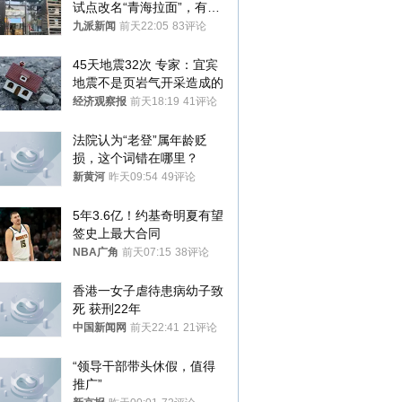
试点改名“青海拉面”，有商
家改名已两年
九派新闻
前天22:05
83评论
45天地震32次 专家：宜宾
地震不是页岩气开采造成的
经济观察报
前天18:19
41评论
法院认为“老登”属年龄贬
损，这个词错在哪里？
新黄河
昨天09:54
49评论
5年3.6亿！约基奇明夏有望
签史上最大合同
NBA广角
前天07:15
38评论
香港一女子虐待患病幼子致
死 获刑22年
中国新闻网
前天22:41
21评论
“领导干部带头休假，值得
推广”