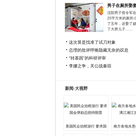
男子在厕所娶
沈阳男子曾令军
20平方米的厕所
了五年，还娶了
了大胖儿子……
这次算是找准了试刀对象
总理的批评呼唤隐藏无奈的叹息
“转基因”的科研评审
李娜之争，关公战秦琼
新闻·大视野
美国民众抬棺游行 要求国
南方各地水患
会弹劾总统特朗普
江湘江洪