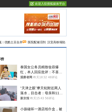
欢迎入驻搜狐媒体平台
点：
优酷土豆合并
医院配催泪剂
汉宜高铁塌陷
评榜
泰国女公务员精致妆容爆
红，本人回应批评：不喜欢
就别看
观察者网
昨天18:32
48评论
“天津之眼”摩天轮附近两人
落水，目击者：母亲和11岁
儿子先后被打捞上岸
新京报
昨天15:43
56评论
小孩碰坏一酒店纸巾盒，被