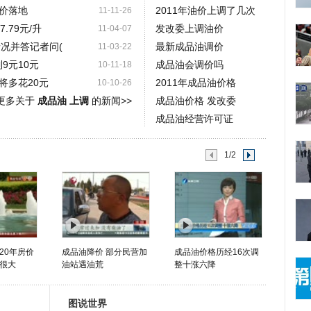
价落地
2011年油价上调了几次
11-11-26
.79元/升
发改委上调油价
11-04-07
况并答记者问(
最新成品油调价
11-03-22
9元10元
成品油会调价吗
10-11-18
将多花20元
2011年成品油价格
10-10-26
更多关于
成品油 上调
的新闻>>
成品油价格 发改委
成品油经营许可证
1/2
20年房价
成品油降价 部分民营加
成品油价格历经16次调
很大
油站遇油荒
整十涨六降
图说世界