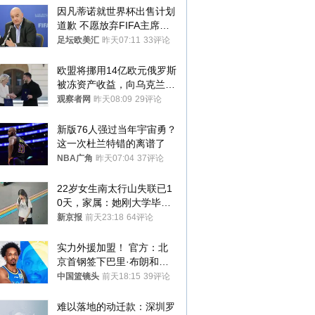
因凡蒂诺就世界杯出售计划
道歉 不愿放弃FIFA主席职
位
足坛欧美汇
昨天07:11
33评论
欧盟将挪用14亿欧元俄罗斯
被冻资产收益，向乌克兰提
供援助
观察者网
昨天08:09
29评论
新版76人强过当年宇宙勇？
这一次杜兰特错的离谱了
NBA广角
昨天07:04
37评论
22岁女生南太行山失联已1
0天，家属：她刚大学毕业
想到山里旅行
新京报
前天23:18
64评论
实力外援加盟！ 官方：北
京首钢签下巴里·布朗和桑
普森
中国篮镜头
前天18:15
39评论
难以落地的动迁款：深圳罗