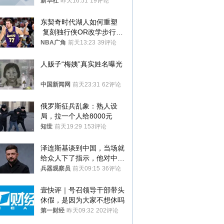
新华社
昨天16:51
19评论
东契奇时代湖人如何重塑
 复刻独行侠OR改学步行
者？
NBA广角
前天13:23
39评论
人贩子“梅姨”真实姓名曝光
中国新闻网
前天23:31
62评论
俄罗斯征兵乱象：熟人设
局，拉一个人给8000元
知世
前天19:29
153评论
泽连斯基谈到中国，当场就
给众人下了指示，他对中国
和中乌关系，显然又有了新
兵器观察员
前天09:15
36评论
的想法
壹快评｜号召领导干部带头
休假，是因为大家不想休吗
第一财经
昨天09:32
202评论