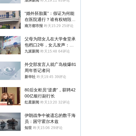
澎湃新闻
昨天19:11
83评论
“婚外胚胎案”：假证为何能
在医院通行？谁有权销毁胚
胎？
南方都市报
昨天15:29
25评论
父母为陪女儿在大学食堂承
包档口2年，女儿发声：初
衷是为了陪伴，毕业后将不
九派新闻
昨天15:48
64评论
再营业
外交部发言人就广岛核爆81
周年答记者问
新华社
昨天19:45
39评论
80后女柜员“逆袭”，获聘42
00亿银行副行长
红星新闻
昨天13:20
32评论
伊朗战争中被遗忘的数千海
员：困守霍尔木兹
知世
昨天15:06
29评论