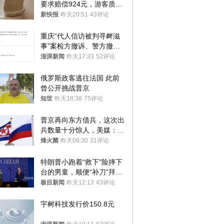
要求赔偿924元，游客质疑
酒店房客物品超高标价，市
新快报
昨天20:51
43评论
监部门：不违规
重庆“代人信访被判寻衅滋
事”案检方撤诉、警方撤
案，两被告人获国赔
澎湃新闻
昨天17:33
52评论
俄罗斯政客逃往法国 此前
曾公开挑战普京
知世
昨天18:38
75评论
普京再向东方借兵，这次出
兵数量十分惊人，美媒：俄
朝要动真格？
烽火菌
昨天08:30
31评论
特朗普小跑着“救下”险摔下
台的男童，顺便“补刀”拜
登：“我可不想他像拜登一
极目新闻
昨天12:13
43评论
样摔下来”
宇树科技发行价150.8元