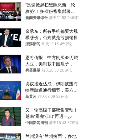
“迅速掀起扫黑除恶新一轮
攻势”！多省份密集部署，
公布举报方式
新闻资讯综合
前天21:53
246评论
余承东：所有手机都要大规
模涨价，否则就是亏损销售
澎湃新闻
昨天12:15
45评论
恩将仇报，中方刚买48万吨
大豆，美制裁中国瓜子，布
林肯措辞变了
兵器展望
前天16:58
20评论
协议接近达成，伊朗披露海
峡新航道通行细节，美方再
提“倒计时”
新黄河
昨天07:09
32评论
又一轮高级干部密集变动！
越南“重整江山”再进一步
中国新闻周刊
前天16:43
82评论
兰州没有“兰州拉面”，多地