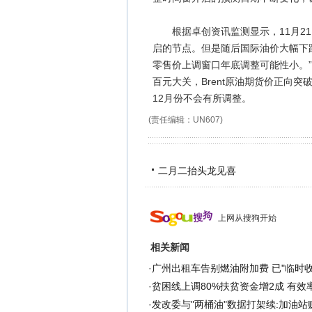
根据卓创资讯监测显示，11月21日
启的节点。但是随后国际油价大幅下
零售价上调窗口年底调整可能性小。”
百元大关，Brent原油期货价正向突
12月份不会有所调整。
(责任编辑：UN607)
二月二抬头龙见喜
上网从搜狗开始
相关新闻
·
广州出租车告别燃油附加费 已"临时收
·
贫困线上调80%扶贫资金增2成 有效
·
发改委与"两桶油"数据打架续:加油站