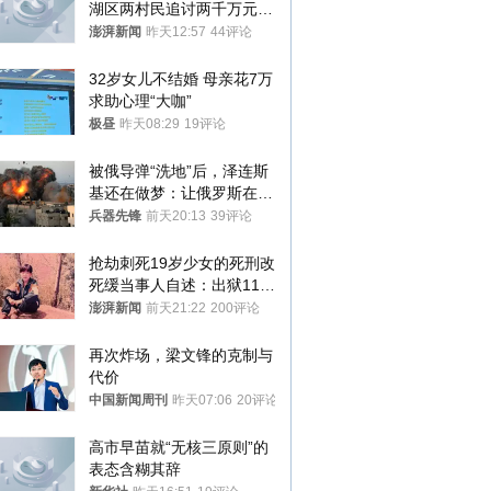
湖区两村民追讨两千万元动
迁款八年未果
澎湃新闻
昨天12:57
44评论
32岁女儿不结婚 母亲花7万
求助心理“大咖”
极昼
昨天08:29
19评论
被俄导弹“洗地”后，泽连斯
基还在做梦：让俄罗斯在冬
季前求和？
兵器先锋
前天20:13
39评论
抢劫刺死19岁少女的死刑改
死缓当事人自述：出狱11年
间始终刻意躲避被害人家属
澎湃新闻
前天21:22
200评论
再次炸场，梁文锋的克制与
代价
中国新闻周刊
昨天07:06
20评论
高市早苗就“无核三原则”的
表态含糊其辞