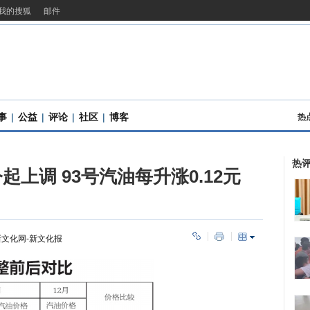
我的搜狐
邮件
事
|
公益
|
评论
|
社区
|
博客
热
热
上调 93号汽油每升涨0.12元
新文化网-新文化报