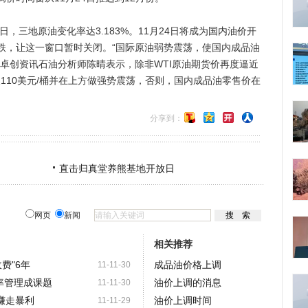
，三地原油变化率达3.183%。11月24日将成为国内油价开
跌，让这一窗口暂时关闭。“国际原油弱势震荡，使国内成品油
卓创资讯石油分析师陈晴表示，除非WTI原油期货价再度逼近
破110美元/桶并在上方做强势震荡，否则，国内成品油零售价在
分享到：
直击归真堂养熊基地开放日
网页
新闻
相关推荐
费"6年
成品油价格上调
11-11-30
率管理成课题
油价上调的消息
11-11-30
赚走暴利
油价上调时间
11-11-29