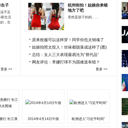
妻生子
杭州街拍！姑娘你来错
地方了吧
在这不足
小家生活
竟然是孩子的妈……
媳妇，生
原来校服可以这样穿！同学你也太销魂了
姑娘拍照太投入！丝袜都脱落成这样了(图)
总结：女人三大表现最易沦为“替代品”
网友评论：李娜打球不为国难道有错？
更多 >>
更多 >>
横行 长江漓
2014年4月14日午报
欧洲进入“习近平时间”
水围城