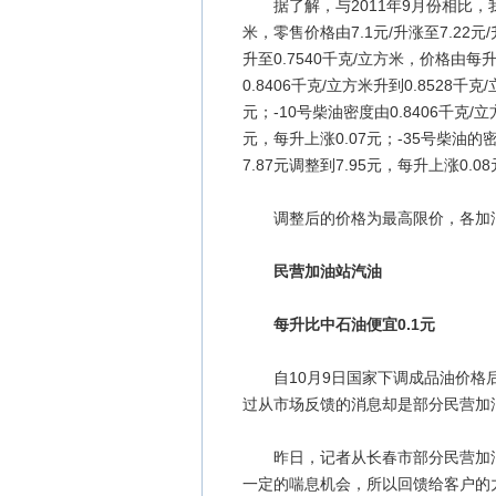
据了解，与2011年9月份相比，我省9
米，零售价格由7.1元/升涨至7.22元
升至0.7540千克/立方米，价格由每升
0.8406千克/立方米升到0.8528千
元；-10号柴油密度由0.8406千克/立
元，每升上涨0.07元；-35号柴油的密
7.87元调整到7.95元，每升上涨0.0
调整后的价格为最高限价，各加油
民营加油站汽油
每升比中石油便宜0.1元
自10月9日国家下调成品油价格后
过从市场反馈的消息却是部分民营加油
昨日，记者从长春市部分民营加油
一定的喘息机会，所以回馈给客户的