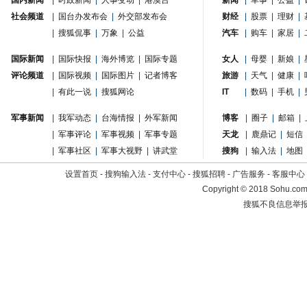
国内新闻
|
时政新闻
|
人事变动
|
港澳台
新闻
|
军事
|
公益
|
社会频道
|
国台办发布会
|
外交部发布会
财经
|
股票
|
理财
|
|
搜狐侃事
|
万象
|
公益
汽车
|
购车
|
家居
|
国际新闻
|
国际快报
|
海外博览
|
国际专题
女人
|
母婴
|
新娘
|
评论频道
|
国际视频
|
国际图片
|
记者博客
旅游
|
天气
|
健康
|
|
有此一说
|
搜狐网论
IT
|
数码
|
手机
|
军事新闻
|
我军动态
|
台海情报
|
外军新闻
博客
|
圈子
|
邮箱
|
|
军事评论
|
军事视频
|
军事专题
天龙
|
鹿鼎记
|
短信
|
军事社区
|
军事大视野
|
讲武堂
搜狗
|
输入法
|
地图
设置首页
-
搜狗输入法
-
支付中心
-
搜狐招聘
-
广告服务
-
客服中心
Copyright
©
2018 Sohu.com 
搜狐不良信息举