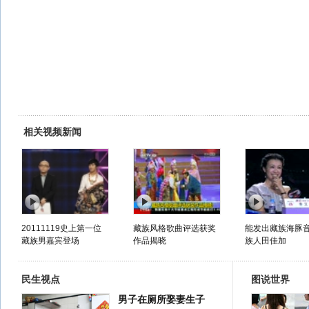
相关视频新闻
20111119史上第一位
藏族风格歌曲评选获奖
能发出藏族海豚
藏族男嘉宾登场
作品揭晓
族人田佳加
民生视点
图说世界
男子在厕所娶妻生子