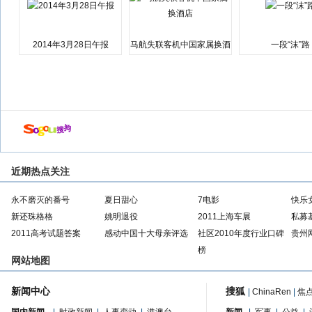
2014年3月28日午报
马航失联客机中国家属换酒
一段“沫”路
店
近期热点关注
永不磨灭的番号
夏日甜心
7电影
快乐
新还珠格格
姚明退役
2011上海车展
私募
2011高考试题答案
感动中国十大母亲评选
社区2010年度行业口碑
贵州
榜
网站地图
新闻中心
搜狐
|
ChinaRen
|
焦