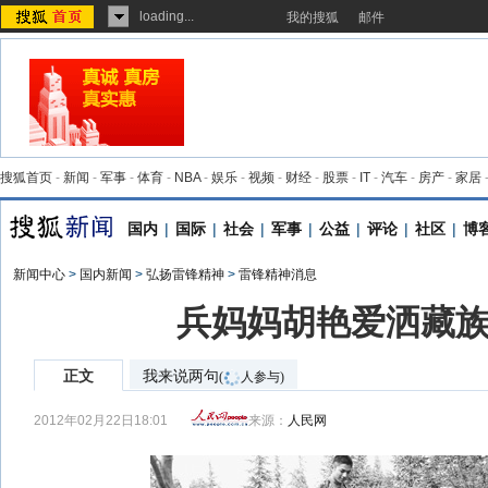
loading...
我的搜狐
邮件
搜狐首页
-
新闻
-
军事
-
体育
-
NBA
-
娱乐
-
视频
-
财经
-
股票
-
IT
-
汽车
-
房产
-
家居
国内
|
国际
|
社会
|
军事
|
公益
|
评论
|
社区
|
博
新闻中心
>
国内新闻
>
弘扬雷锋精神
>
雷锋精神消息
兵妈妈胡艳爱洒藏
正文
我来说两句
(
人参与)
2012年02月22日18:01
来源：
人民网