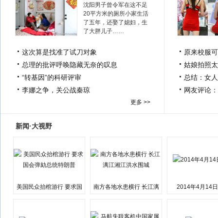
沈阳男子曾令军在这不足
20平方米的厕所小家生活
了五年，还娶了媳妇，生
了大胖儿子……
这次算是找准了试刀对象
原来校服可
总理的批评呼唤隐藏无奈的叹息
姑娘拍照太
“转基因”的科研评审
总结：女人
李娜之争，关公战秦琼
网友评论：
更多 >>
新闻·大视野
美国民众抬棺游行 要求国
南方各地水患横行 长江漓
2014年4月14
会弹劾总统特朗普
江湘江洪水围城