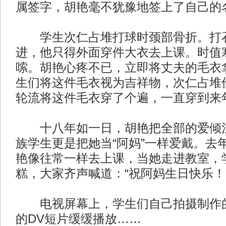
属签字，胡艳毫不犹豫地签上了自己的
学生次仁占堆打球时颈部骨折。打
进，他只得外面穿件大衣去上课。时值
嗦。胡艳心疼不已，立即将丈夫的毛衣
生们将这件毛衣视为吉祥物，次仁占堆
轮流将这件毛衣穿了个遍，一直穿到来
十八年如一日，胡艳把全部的爱倾注
族学生更是把她当“阿妈”一样爱戴。去年
艳像往常一样去上课，当她走进教室，
糕，大家齐声喊道：“祝阿妈生日快乐！
电视屏幕上，学生们自己拍摄制作的
的DV短片缓缓播放……