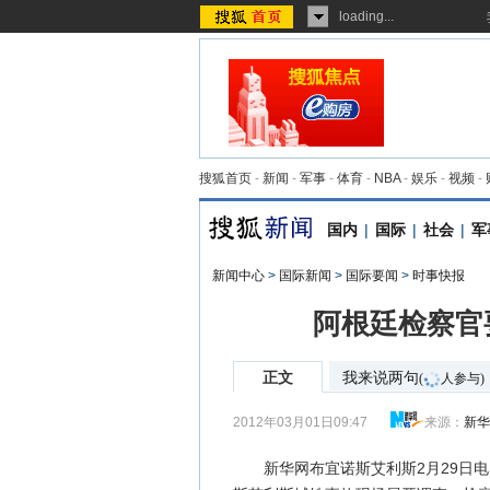
loading...
搜狐首页
-
新闻
-
军事
-
体育
-
NBA
-
娱乐
-
视频
-
国内
|
国际
|
社会
|
军
新闻中心
>
国际新闻
>
国际要闻
>
时事快报
阿根廷检察官
正文
我来说两句
(
人参与)
2012年03月01日09:47
来源：
新
新华网布宜诺斯艾利斯2月29日电（