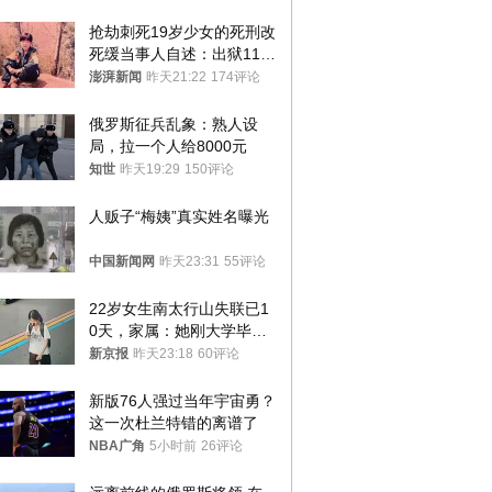
抢劫刺死19岁少女的死刑改
死缓当事人自述：出狱11年
间始终刻意躲避被害人家属
澎湃新闻
昨天21:22
174评论
俄罗斯征兵乱象：熟人设
局，拉一个人给8000元
知世
昨天19:29
150评论
人贩子“梅姨”真实姓名曝光
中国新闻网
昨天23:31
55评论
22岁女生南太行山失联已1
0天，家属：她刚大学毕业
想到山里旅行
新京报
昨天23:18
60评论
新版76人强过当年宇宙勇？
这一次杜兰特错的离谱了
NBA广角
5小时前
26评论