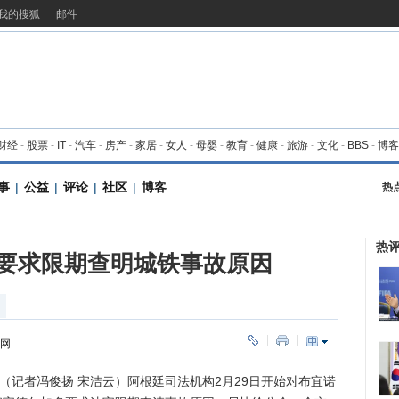
我的搜狐
邮件
财经
-
股票
-
IT
-
汽车
-
房产
-
家居
-
女人
-
母婴
-
教育
-
健康
-
旅游
-
文化
-
BBS
-
博客
事
|
公益
|
评论
|
社区
|
博客
热
热
要求限期查明城铁事故原因
华网
记者冯俊扬 宋洁云）阿根廷司法机构2月29日开始对布宜诺