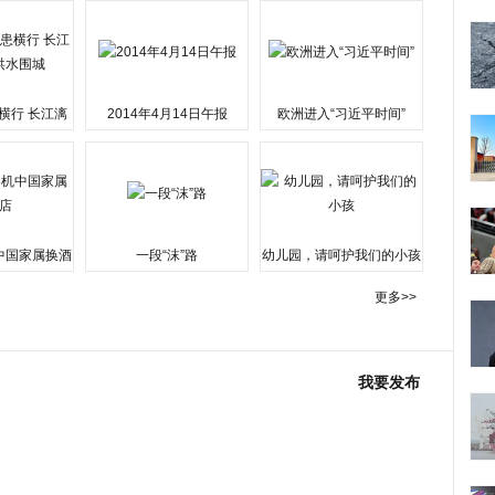
横行 长江漓
2014年4月14日午报
欧洲进入“习近平时间”
水围城
中国家属换酒
一段“沫”路
幼儿园，请呵护我们的小孩
更多>>
我要发布