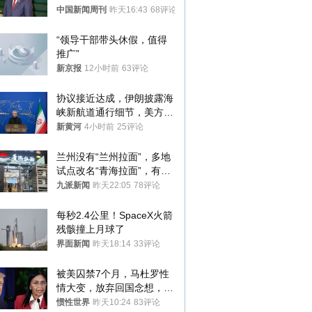
中国新闻周刊
昨天16:43
68评论
“领导干部带头休假，值得
推广”
新京报
12小时前
63评论
协议接近达成，伊朗披露海
峡新航道通行细节，美方再
提“倒计时”
新黄河
4小时前
25评论
兰州没有“兰州拉面”，多地
试点改名“青海拉面”，有商
家改名已两年
九派新闻
昨天22:05
78评论
每秒2.4公里！SpaceX火箭
残骸撞上月球了
界面新闻
昨天18:14
33评论
被美囚禁7个月，马杜罗性
情大变，放弃回国念想，最
后嘱托已公开
惯性世界
昨天10:24
83评论