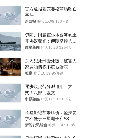
官方通报西安赛格商场坠亡
事件
新京报
昨天15:08
190评论
伊朗、阿曼霍尔木兹海峡重
开协议曝光：伊朗掌控入湾
航道，与阿曼平分“服务费”
红星新闻
昨天13:28
32评论
杀人犯死刑变死缓，被害人
家属知情权不该被遗忘
狐度
昨天16:29
95评论
逐步取消劳务派遣用工方
式！六部门发文
中原融媒
昨天17:18
31评论
长鑫拒绝苹果压价：坚持要
求不低于三星电子和SK海
力士
新闻资讯综合
昨天17:47
118评论