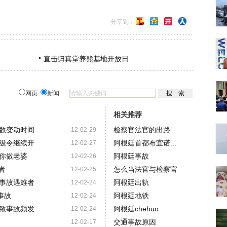
分享到：
直击归真堂养熊基地开放日
网页
新闻
相关推荐
数变动时间
检察官法官的出路
12-02-29
级令继续开
阿根廷首都布宜诺...
12-02-27
你做老婆
阿根廷事故
12-02-26
者
怎么当法官与检察官
12-02-25
事故遇难者
阿根廷出轨
12-02-24
事故
阿根廷地铁
12-02-24
致事故频发
阿根廷chehuo
12-02-24
交通事故原因
12-02-17