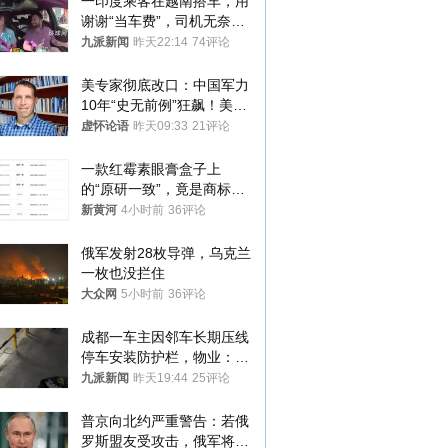
一印度乘客在越南搭车，用
谢谢“当车费”，司机无奈发
笑；印度网友：不代表印度
九派新闻
昨天22:14
74评论
人
美专家彻底改口：中国军力
10年“史无前例”狂飙！美军
真慌了
虚怀论语
昨天09:33
21评论
一款红霉素眼膏盒子上
的“原研一致”，竟是商标！
律师：极易误导消费者；网
新黄河
4小时前
36评论
友：药企不应打擦边球
俄军发射28枚导弹，乌克兰
一枚也没拦住
大众网
5小时前
36评论
成都一车主因邻车长期压线
停车安装防护栏，物业：不
建议装护栏，也会影响自身
九派新闻
昨天19:44
25评论
停车
普京向北约严重警告：若俄
罗斯盟友受攻击，俄军将动