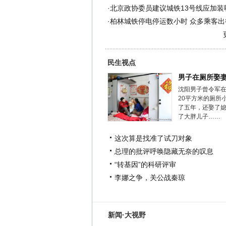
·
北京政协委员建议城铁13号线应加装
·
柏林城铁停电停运数小时 众多乘客出
民生视点
男子在厕所娶
沈阳男子曾令军
20平方米的厕所
了五年，还娶了
了大胖儿子……
这次算是找准了试刀对象
总理的批评呼唤隐藏无奈的叹息
“转基因”的科研评审
李娜之争，关公战秦琼
新闻·大视野