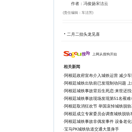
作者：冯俊扬宋洁云
(责任编辑：车洁芳)
二月二抬头龙见喜
上网从搜狗开始
相关新闻
·
阿根廷政府宣布介入城铁运营 减少车
·
阿根廷城铁出轨前已发现制动问题 上
·
阿根廷城铁事故背后生死恋:来世还找
·
阿根廷城铁事故现场发现第51名罹难
·
阿根廷取消狂欢节 举国哀悼城铁脱轨
·
阿根廷成立专家委员会调查城铁脱轨
·
阿根廷城铁事故非偶发事件 设备老化
·
宝马PK城铁轨道交通大显身手