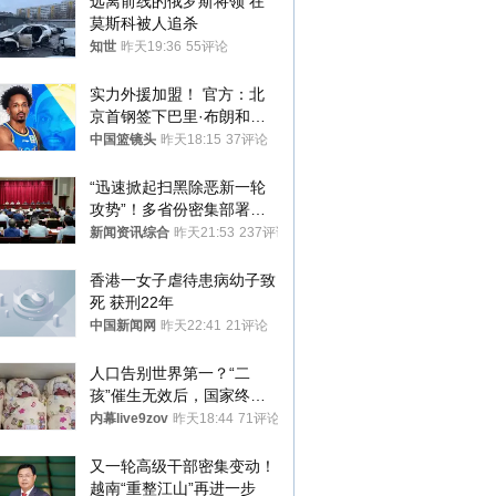
远离前线的俄罗斯将领 在
莫斯科被人追杀
知世
昨天19:36
55评论
实力外援加盟！ 官方：北
京首钢签下巴里·布朗和桑
普森
中国篮镜头
昨天18:15
37评论
“迅速掀起扫黑除恶新一轮
攻势”！多省份密集部署，
公布举报方式
新闻资讯综合
昨天21:53
237评论
香港一女子虐待患病幼子致
死 获刑22年
中国新闻网
昨天22:41
21评论
人口告别世界第一？“二
孩”催生无效后，国家终于
向住房出手了！
内幕live9zov
昨天18:44
71评论
又一轮高级干部密集变动！
越南“重整江山”再进一步