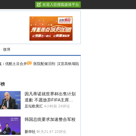
欢迎入驻搜狐媒体平台
-
微博
点：
优酷土豆合并
医院配催泪剂
汉宜高铁塌陷
评榜
因凡蒂诺就世界杯出售计划
道歉 不愿放弃FIFA主席职
位
足坛欧美汇
4小时前
24评论
韩国总统要求加速整合军校
新华社
昨天21:47
22评论