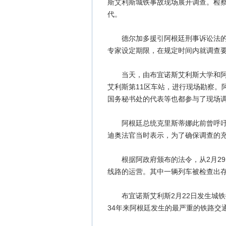
斯艾利斯城铁事故现场展开调查。检
代。
德尔加多援引阿根廷刑事诉讼法的相
专家设定期限，在规定时间内就调查
当天，由布宜诺斯艾利斯大学和阿根
艾利斯第11区车站，进行现场勘察。
国务秘书处的代表等也都参与了现场
阿根廷总统克里斯蒂娜此前曾呼吁司
迪奥法官当时表示，为了确保调查的
根据阿政府颁布的法令，从2月29
线路的运营。其中一辆列车被检查出
布宜诺斯艾利斯2月22日发生城铁撞
34年来阿根廷发生的最严重的铁路交