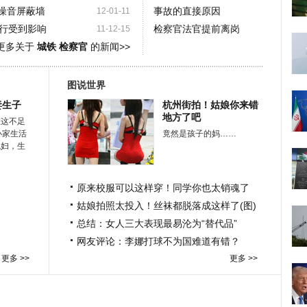
噪音屏蔽墙
事故的直接原因
12-01-11
行受到影响
检察官法官提前离岗
11-12-15
更多关于
城铁 检察官
的新闻>>
图说世界
妻生子
杭州街拍！姑娘你来错
地方了吧
在这不足
小家生活
竟然是孩子的妈……
媳妇，生
原来校服可以这样穿！同学你也太销魂了
姑娘拍照太投入！丝袜都脱落成这样了(图)
总结：女人三大表现最易沦为“替代品”
网友评论：李娜打球不为国难道有错？
更多 >>
更多 >>