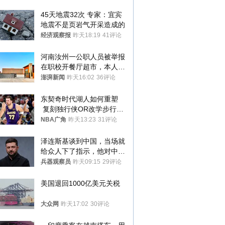
45天地震32次 专家：宜宾
地震不是页岩气开采造成的
经济观察报
昨天18:19
41评论
河南汝州一公职人员被举报
在职校开餐厅超市，本人回
应称“是给别人帮忙”
澎湃新闻
昨天16:02
36评论
东契奇时代湖人如何重塑
 复刻独行侠OR改学步行
者？
NBA广角
昨天13:23
31评论
泽连斯基谈到中国，当场就
给众人下了指示，他对中国
和中乌关系，显然又有了新
兵器观察员
昨天09:15
29评论
的想法
美国退回1000亿美元关税
大众网
昨天17:02
30评论