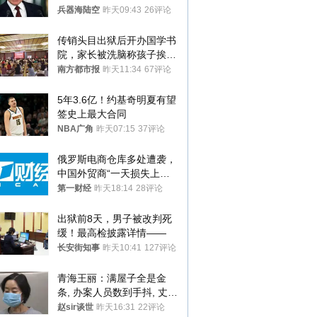
用核武器保护
兵器海陆空
昨天09:43
26评论
传销头目出狱后开办国学书
院，家长被洗脑称孩子挨打
才有效果
南方都市报
昨天11:34
67评论
5年3.6亿！约基奇明夏有望
签史上最大合同
NBA广角
昨天07:15
37评论
俄罗斯电商仓库多处遭袭，
中国外贸商“一天损失上
万”紧急清仓
第一财经
昨天18:14
28评论
出狱前8天，男子被改判死
缓！最高检披露详情——
长安街知事
昨天10:41
127评论
青海王丽：满屋子全是金
条, 办案人员数到手抖, 丈夫
受不了提前离场
赵sir谈世
昨天16:31
22评论