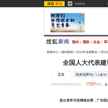
loading...
国内
|
国际
|
社会
|
军
新闻中心
>
国内新闻
>
2012年全国两会
>
201
全国人大代表建
正文
我来说两句
(
人参与)
2012年03月03日02:51
来源：
金
提出者李兴浩继续自撑，广东团多