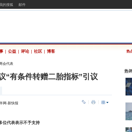
我的搜狐
邮件
事
|
公益
|
评论
|
社区
|
博客
热
2两会代表
热
议“有条件转赠二胎指标”引议
羊网-新快报
位代表表示不予支持