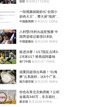
知世
昨天09:17
51评论
一段视频就能炒出“全国小
炒肉大王”，费大厨“塌房”了
吗？
中国新闻网
昨天10:21
22评论
八村塁/河村出战世预赛 中
国男篮错过最强日本队
中国篮镜头
前天13:58
36评论
挺进决赛！U17国足点球3-
1河床U17 将再战阿森纳
射门中国
前天21:57
70评论
或重回超强台风级！“白海
豚”云系面积，比6个广东还
大！深圳官方：注意这件事
南方都市报
前天23:55
39评论
你也在算北京购房账？公积
金最高340万，非京籍社保
1年
新京报
昨天10:06
57评论