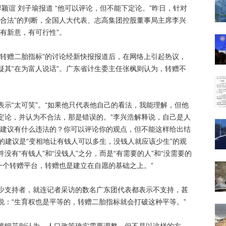
谊 刘子瑜报道 “他可以评论，但不能下定论。”昨日，针对
不合法”的判断，全国人大代表、志高集团控股董事局主席李兴
有新意，有可行性”。
赠二胎指标”的讨论经新快报报道后，在网络上引起热议，
疑其“在为富人说话”。广东省计生委主任张枫则认为，转赠不
“太可笑”。“如果他只代表他自己的看法，我能理解，但他
定论，并认为不合法，那是错误的。”李兴浩解释说，自己是人
提建议有什么违法的？你可以评论你的观点，但不能这样给出结
”的建议是“变相地让有钱人可以多生，没钱人就应该少生”的观
有“有钱人”和“没钱人”之分，而是“有需要的人”和“没需要的
一个转赠平台，转赠也是建立在自愿的基础之上。”
支持者，就连记者采访的数名广东团代表都表示不支持，甚
说：“生育权也是平等的，转赠二胎指标就会打破这种平等。”