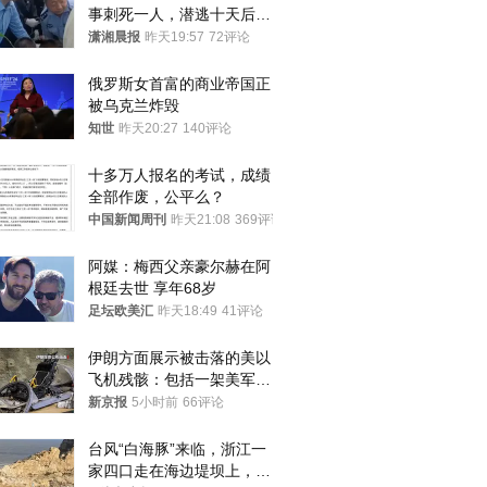
事刺死一人，潜逃十天后在
十多公里外一片玉米地里落
潇湘晨报
昨天19:57
72评论
网
俄罗斯女首富的商业帝国正
被乌克兰炸毁
知世
昨天20:27
140评论
十多万人报名的考试，成绩
全部作废，公平么？
中国新闻周刊
昨天21:08
369评论
阿媒：梅西父亲豪尔赫在阿
根廷去世 享年68岁
足坛欧美汇
昨天18:49
41评论
伊朗方面展示被击落的美以
飞机残骸：包括一架美军F-
15战斗机残骸以及多架无人
新京报
5小时前
66评论
机等
台风“白海豚”来临，浙江一
家四口走在海边堤坝上，其