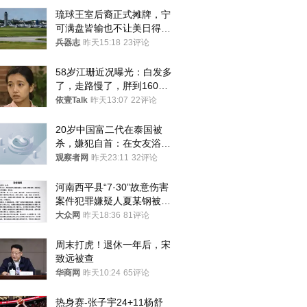
琉球王室后裔正式摊牌，宁
可满盘皆输也不让美日得
逞，中国成关键
兵器志
昨天15:18
23评论
58岁江珊近况曝光：白发多
了，走路慢了，胖到160
斤，没单位也没退休金
依壹Talk
昨天13:07
22评论
20岁中国富二代在泰国被
杀，嫌犯自首：在女友浴室
看到他
观察者网
昨天23:11
32评论
河南西平县“7·30”故意伤害
案件犯罪嫌疑人夏某钢被抓
获
大众网
昨天18:36
81评论
周末打虎！退休一年后，宋
致远被查
华商网
昨天10:24
65评论
热身赛-张子宇24+11杨舒