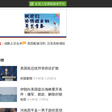
欢迎入驻搜狐媒体平台
点：
优酷土豆合并
医院配催泪剂
汉宜高铁塌陷
评榜
美国前总统拜登癌症扩散
封面新闻
5小时前
135评论
伊朗向美国提出海峡重开条
件：撤军、赔款、解除封锁
知世
4小时前
72评论
河南西平县一男子因邻里琐