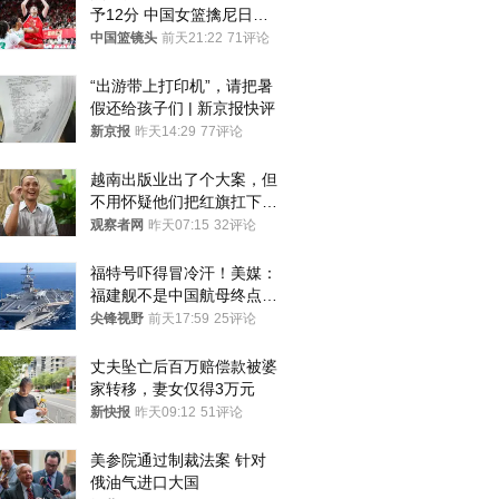
予12分 中国女篮擒尼日利
亚
中国篮镜头
前天21:22
71评论
“出游带上打印机”，请把暑
假还给孩子们 | 新京报快评
新京报
昨天14:29
77评论
越南出版业出了个大案，但
不用怀疑他们把红旗扛下去
的决心
观察者网
昨天07:15
32评论
福特号吓得冒冷汗！美媒：
福建舰不是中国航母终点，
而是新起点！
尖锋视野
前天17:59
25评论
丈夫坠亡后百万赔偿款被婆
家转移，妻女仅得3万元
新快报
昨天09:12
51评论
美参院通过制裁法案 针对
俄油气进口大国