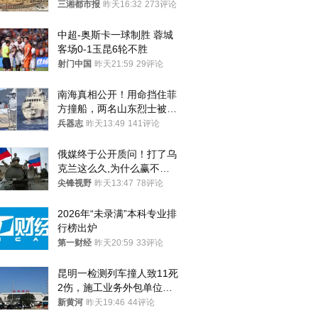
中9岁男孩被巨浪卷入海
三湘都市报
昨天16:32
273评论
中，搜救仍在进行
中超-奥斯卡一球制胜 蓉城
客场0-1玉昆6轮不胜
射门中国
昨天21:59
29评论
南海真相公开！用命挡住菲
方撞船，两名山东烈士被授
武警最高荣誉
兵器志
昨天13:49
141评论
俄媒终于公开质问！打了乌
克兰这么久,为什么赢不了?
答案令人沉默
尖锋视野
昨天13:47
78评论
2026年“未录满”本科专业排
行榜出炉
第一财经
昨天20:59
33评论
昆明一检测列车撞人致11死
2伤，施工业务外包单位被
罚1.5万元，国铁昆明局被
新黄河
昨天19:46
44评论
罚300万元