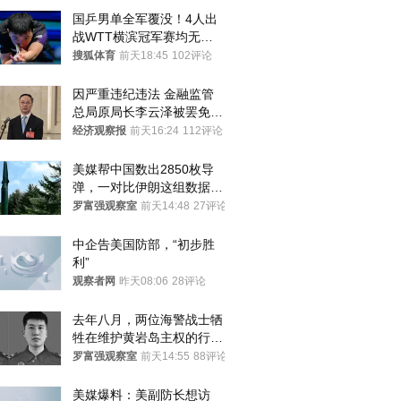
国乒男单全军覆没！4人出
战WTT横滨冠军赛均无缘
八强
搜狐体育
前天18:45
102评论
因严重违纪违法 金融监管
总局原局长李云泽被罢免全
国人大代表
经济观察报
前天16:24
112评论
美媒帮中国数出2850枚导
弹，一对比伊朗这组数据，
发现出大事了
罗富强观察室
前天14:48
27评论
中企告美国防部，“初步胜
利”
观察者网
昨天08:06
28评论
去年八月，两位海警战士牺
牲在维护黄岩岛主权的行动
中
罗富强观察室
前天14:55
88评论
美媒爆料：美副防长想访