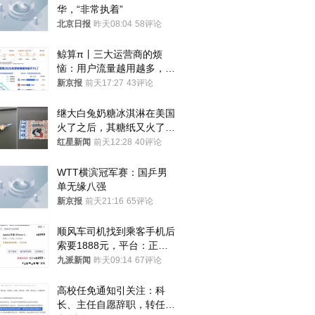
华，“非常执着”
北京日报
昨天08:04
58评论
鲸算π丨三大运营商的烦
恼：用户流量越用越多，收
入却越来越少
新京报
前天17:27
43评论
继大白兔奶糖冰淇淋在美国
火了之后，其糖纸又火了！
海外博主盛赞：平面设计经
红星新闻
前天12:28
40评论
典之作
WTT横滨冠军赛：国乒男
单无缘八强
新京报
前天21:16
65评论
顺风车司机找到乘客手机后
索要1888元，平台：正和
司机沟通协商
九派新闻
昨天09:14
67评论
高校任免通知引关注：科
长、主任自愿辞职，转任思