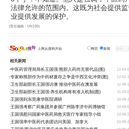
法律允许的范围内。这既为社会提供监
业提供发展的保护。
(责任编辑：UN100)
上网从搜狗开始
网页
新闻
相关新闻
·
中医药管理局局长王国强:熊胆入药尚无替代品(图)
12-03-
·
专家称熊胆作为中药材废存之争是中西文化冲突(图)
12-02-
·
卫生部副部长王国强访澳 推动中医药在澳发展
11-06-
·
卫生部副部长王国强:养生机构将有准入机制(图)
11-03-
·
王国强到东莞康华医院调研
10-09-
·
王国强考察广药集团并参观广州陈李济中药博物馆
10-09-
·
王国强慰问国家中医药局救灾医疗专家指导小组
10-08-
·
王国强率中医药代表团访问美国、加拿大
10-06-