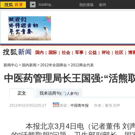
loading...
我的搜狐
邮件
国内
|
国际
|
社会
|
军事
|
公益
|
评论
|
社区
|
博
新闻中心
>
国内新闻
>
2012年全国两会
>
2012两会代表
中医药管理局长王国强:“活熊
正文
我来说两句
(
人参与)
2012年03月05日05:27
来源：
中国青年报
作者：董伟 刘声
本报北京3月4日电（记者董伟 刘