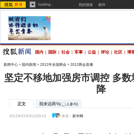
loading...
我的搜狐
邮件
国内
|
国际
|
社会
|
军事
|
公益
|
评论
|
社区
|
博
新闻中心
>
国内新闻
>
2012年全国两会
>
2012两会直播
坚定不移地加强房市调控 多数
降
正文
我来说两句
(
人参与)
2012年03月05日09:23
来源：
新华网