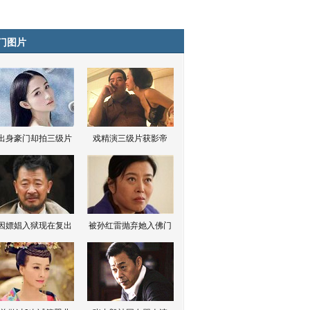
门图片
出身豪门却拍三级片
戏精演三级片获影帝
因嫖娼入狱现在复出
被孙红雷抛弃她入佛门