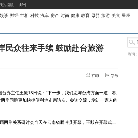
我的搜狐
邮件
娱谈
-
财经
-
世相
-
科技
-
汽车
-
房产
-
时尚
-
健康
-
教育
-
母婴
-
旅游
-
美食
-
星座
岸民众往来手续 鼓励赴台旅游
热词
打印
字号
台办主任王毅15日说：“下一步，我们愿与台湾方面一道，积
让两岸同胞更加快捷便利地走亲访友、参访交流，增进一家人的
届两岸关系研讨会当天在云南省腾冲县开幕，王毅在开幕式上