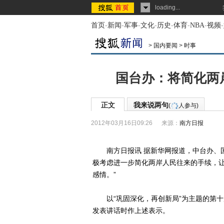
loading...
首页
-
新闻
-
军事
-
文化
-
历史
-
体育
-
NBA
-
视频
-
>
国内要闻
>
时事
国台办：将简化两
正文
我来说两句
(
人参与)
2012年03月16日09:26
来源：
南方日报
南方日报讯 据新华网报道，中台办、国
极考虑进一步简化两岸人民往来的手续，
感情。”
以“巩固深化，再创新局”为主题的第十
发表讲话时作上述表示。