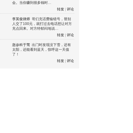
会。当你赚到很多钱时…
转发
|
评论
李英俊律师
哥们充话费输错号，替别
人交了100元，就打过去电话想让对方
充点回来。对方特郁闷地说…
转发
|
评论
急诊科于莺
出门时发现没下雪，还有
太阳，还能看到蓝天，惊呼这一天值
了！
转发
|
评论
s60 V3
s60 V5