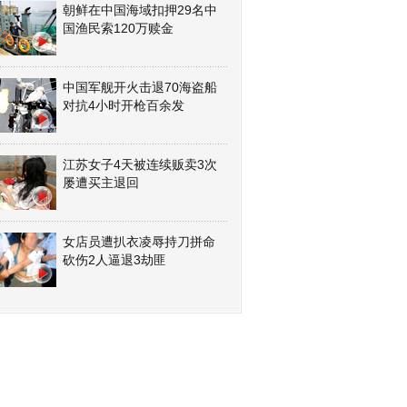
朝鲜在中国海域扣押29名中
国渔民索120万赎金
中国军舰开火击退70海盗船
对抗4小时开枪百余发
江苏女子4天被连续贩卖3次
屡遭买主退回
女店员遭扒衣凌辱持刀拼命
砍伤2人逼退3劫匪