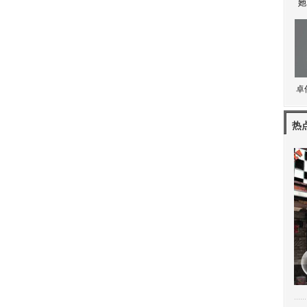
她
卓
热