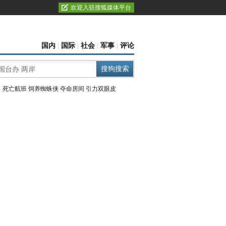
欢迎入驻搜狐媒体平台
国内
|
国际
|
社会
|
军事
|
评论
：
死亡航班
饲养蜘蛛侠
夺命房间
引力双眼皮