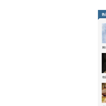
热
她
他