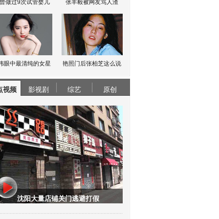
曾做过9次试管婴儿
张丰毅被网友骂人渣
伟眼中最清纯的女星
艳照门后张柏芝这么说
点视频
影视剧
综艺
原创
沈阳大量店铺关门逃避打假