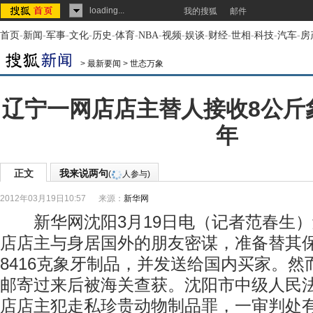
loading...
我的搜狐
邮件
首页
-
新闻
-
军事
-
文化
-
历史
-
体育
-
NBA
-
视频
-
娱谈
-
财经
-
世相
-
科技
-
汽车
-
房
>
最新要闻
>
世态万象
辽宁一网店店主替人接收8公斤
年
正文
我来说两句
(
人参与)
2012年03月19日10:57
来源：
新华网
新华网沈阳3月19日电（记者范春生）
店店主与身居国外的朋友密谋，准备替其
8416克象牙制品，并发送给国内买家。
邮寄过来后被海关查获。沈阳市中级人民法
店店主犯走私珍贵动物制品罪，一审判处