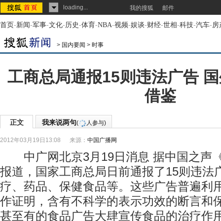
loading...
我的搜狐
邮件
首页
-
新闻
-
军事
-
文化
-
历史
-
体育
-
NBA
-
视频
-
娱谈
-
财经
-
世相
-
科技
-
汽车
-
房
>
国内要闻
>
时事
工商总局通报15则违法广告 
借鉴
正文
我来说两句
(
人参与)
2012年03月19日13:08
来源：
中国广播网
中广网北京3月19日消息 据中国之声
报道，国家工商总局日前通报了15则违法
疗、药品、保健食品等。这些广告普遍利
作证明，含有不科学的表示功效的断言和
甚至有的食品广告大肆宣传食品的治疗作