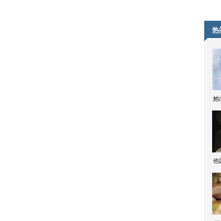
热
她
他