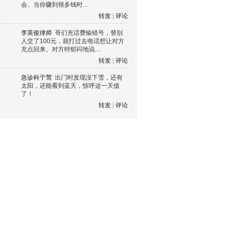
会。当你赚到很多钱时…
转发
|
评论
李英俊律师
哥们充话费输错号，替别
人交了100元，就打过去电话想让对方
充点回来。对方特郁闷地说…
转发
|
评论
急诊科于莺
出门时发现没下雪，还有
太阳，还能看到蓝天，惊呼这一天值
了！
转发
|
评论
s60 V3
s60 V5