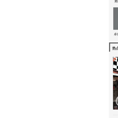
她
卓
热