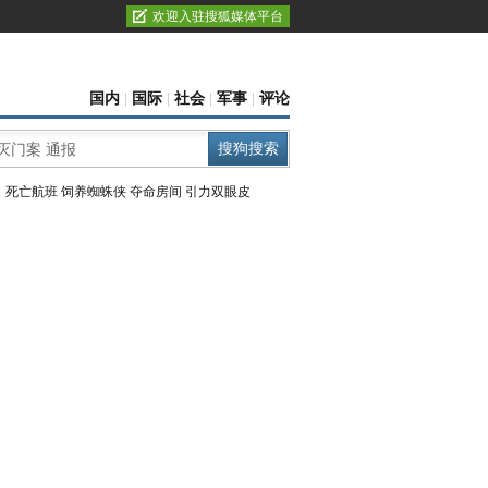
欢迎入驻搜狐媒体平台
国内
|
国际
|
社会
|
军事
|
评论
：
死亡航班
饲养蜘蛛侠
夺命房间
引力双眼皮