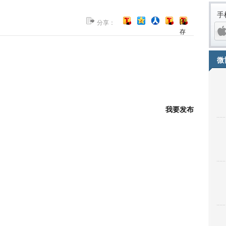
手
[保
分享：
存
到
博
微
客]
我要发布
iPh