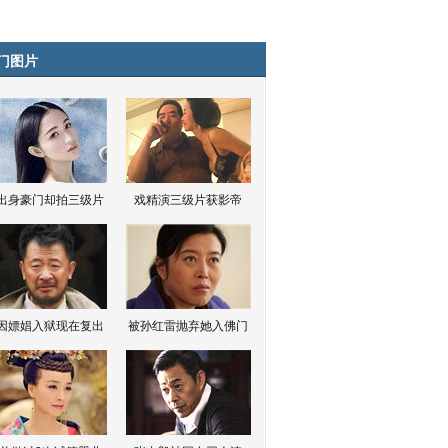
门图片
出身豪门却拍三级片
戏精演三级片获影帝
因嫖娼入狱现在复出
被孙红雷抛弃她入佛门