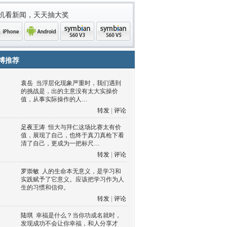
机看新闻，天天抽大奖
博推荐
袁岳
当浮层化现象严重时，我们遇到
的挑战是，出的主意没有太大实操价
值，从事实际操作的人…
转发
|
评论
足夜王涛
恒大与拜仁这场比赛太有价
值，展现了自己，也终于真刀真枪下看
清了自己，更成为一把标尺…
one
Android
symbian
symbian
转发
|
评论
罗崇敏
人的生命本无意义，是学习和
实践赋予了它意义。应该把学习作为人
生的习惯和信仰。
转发
|
评论
陆琪
幸福是什么？当你功成名就时，
发现成功不会让你幸福，和人分享才