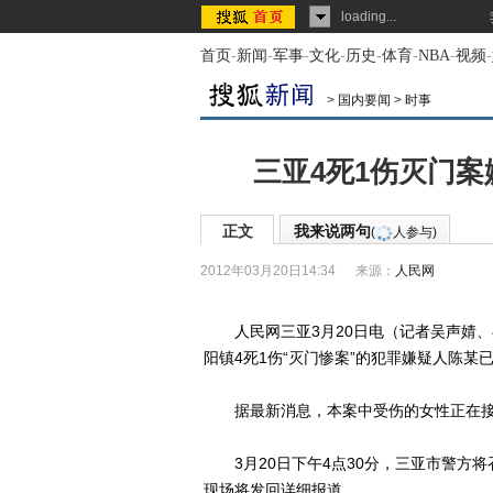
loading...
首页
-
新闻
-
军事
-
文化
-
历史
-
体育
-
NBA
-
视频
-
>
国内要闻
>
时事
三亚4死1伤灭门案
正文
我来说两句
(
人参与)
2012年03月20日14:34
来源：
人民网
人民网三亚3月20日电（记者吴声婧、毛
阳镇4死1伤“灭门惨案”的犯罪嫌疑人陈某
据最新消息，本案中受伤的女性正在接
3月20日下午4点30分，三亚市警方将
现场将发回详细报道。