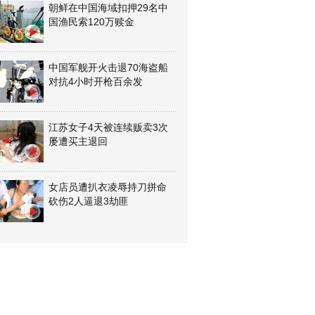
朝鲜在中国海域扣押29名中
国渔民索120万赎金
中国军舰开火击退70海盗船
对抗4小时开枪百余发
江苏女子4天被连续贩卖3次
屡遭买主退回
女店员遭扒衣凌辱持刀拼命
砍伤2人逼退3劫匪