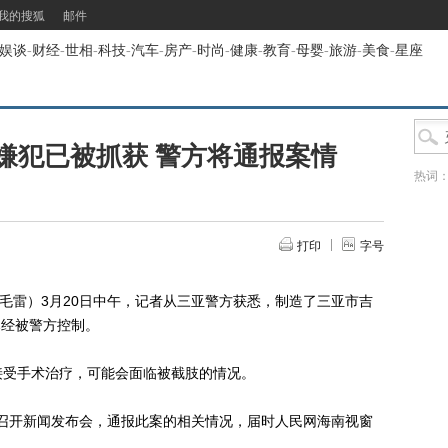
我的搜狐
邮件
娱谈
-
财经
-
世相
-
科技
-
汽车
-
房产
-
时尚
-
健康
-
教育
-
母婴
-
旅游
-
美食
-
星座
嫌犯已被抓获 警方将通报案情
热词
打印
字号
雷）3月20日中午，记者从三亚警方获悉，制造了三亚市吉
已经被警方控制。
受手术治疗，可能会面临被截肢的情况。
召开新闻发布会，通报此案的相关情况，届时人民网海南视窗