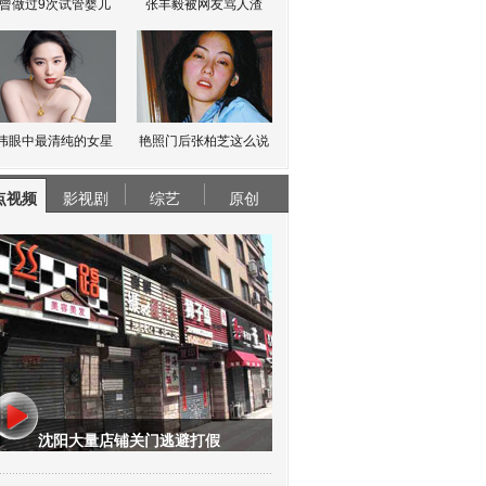
曾做过9次试管婴儿
张丰毅被网友骂人渣
伟眼中最清纯的女星
艳照门后张柏芝这么说
点视频
影视剧
综艺
原创
沈阳大量店铺关门逃避打假