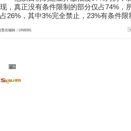
现，真正没有条件限制的部分仅占74%，
占26%，其中3%完全禁止，23%有条件限
(责任编辑：UN606)
广告