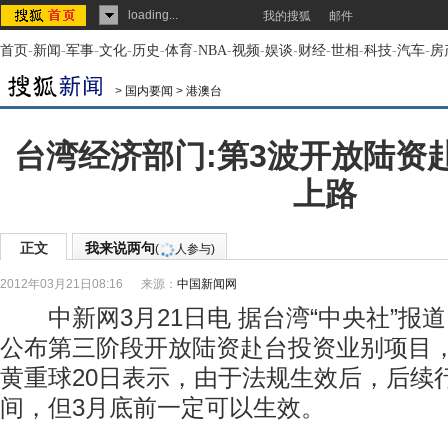
loading...
我的搜狐
邮件
首页
-
新闻
-
军事
-
文化
-
历史
-
体育
-
NBA
-
视频
-
娱谈
-
财经
-
世相
-
科技
-
汽车
-
房
>
国内要闻
>
港澳台
台湾经济部门:第3波开放陆资
上路
正文
我来说两句
(
人参与)
2012年03月21日08:16
来源：
中国新闻网
中新网3月21日电 据台湾“中央社”报道
公布第三阶段开放陆资赴台投资业别项目
黄重球20日表示，由于法规生效后，后续
间，但3月底前一定可以生效。