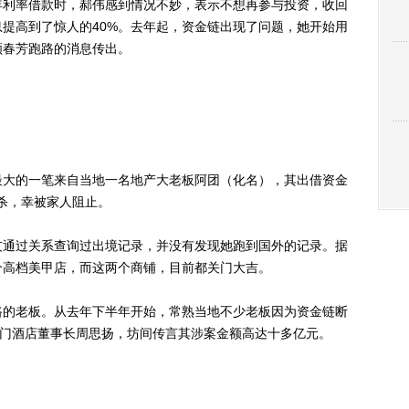
年利率借款时，郝伟感到情况不妙，表示不想再参与投资，收回
提高到了惊人的40%。去年起，资金链出现了问题，她开始用
顾春芳跑路的消息传出。
大的一笔来自当地一名地产大老板阿团（化名），其出借资金
自杀，幸被家人阻止。
通过关系查询过出境记录，并没有发现她跑到国外的记录。据
个高档美甲店，而这两个商铺，目前都关门大吉。
的老板。从去年下半年开始，常熟当地不少老板因为资金链断
鱼门酒店董事长周思扬，坊间传言其涉案金额高达十多亿元。