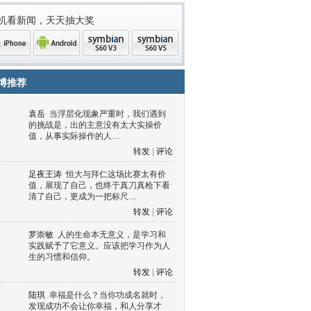
机看新闻，天天抽大奖
博推荐
袁岳
当浮层化现象严重时，我们遇到
的挑战是，出的主意没有太大实操价
值，从事实际操作的人…
转发
|
评论
足夜王涛
恒大与拜仁这场比赛太有价
值，展现了自己，也终于真刀真枪下看
清了自己，更成为一把标尺…
one
Android
symbian
symbian
转发
|
评论
罗崇敏
人的生命本无意义，是学习和
实践赋予了它意义。应该把学习作为人
生的习惯和信仰。
转发
|
评论
陆琪
幸福是什么？当你功成名就时，
发现成功不会让你幸福，和人分享才