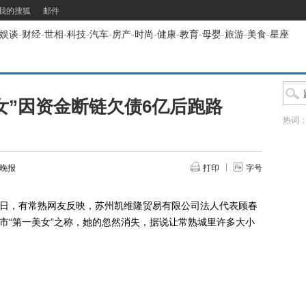
我的搜狐
邮件
娱谈
-
财经
-
世相
-
科技
-
汽车
-
房产
-
时尚
-
健康
-
教育
-
母婴
-
旅游
-
美食
-
星座
女”因资金断链欠债6亿后跑路
热词
都晚报
打印
字号
日，有常熟网友反映，苏州凯维隆贸易有限公司法人代表顾春
该市“第一美女”之称，她的忽然消失，据说让常熟城里许多大小