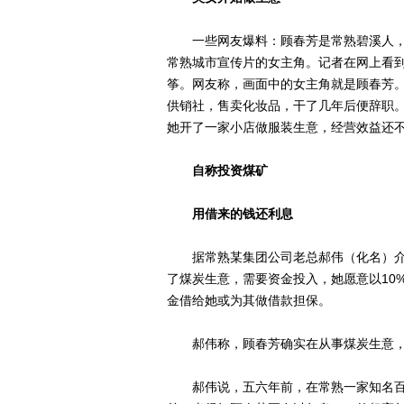
一些网友爆料：顾春芳是常熟碧溪人，
常熟城市宣传片的女主角。记者在网上看
筝。网友称，画面中的女主角就是顾春芳。
供销社，售卖化妆品，干了几年后便辞职
她开了一家小店做服装生意，经营效益还
自称投资煤矿
用借来的钱还利息
据常熟某集团公司老总郝伟（化名）介
了煤炭生意，需要资金投入，她愿意以10
金借给她或为其做借款担保。
郝伟称，顾春芳确实在从事煤炭生意，
郝伟说，五六年前，在常熟一家知名百货