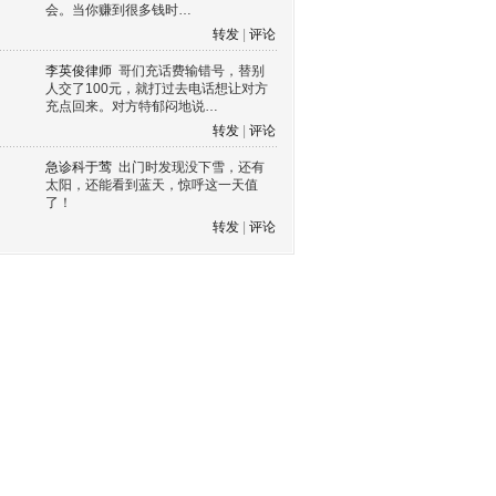
会。当你赚到很多钱时…
转发
|
评论
李英俊律师
哥们充话费输错号，替别
人交了100元，就打过去电话想让对方
充点回来。对方特郁闷地说…
转发
|
评论
急诊科于莺
出门时发现没下雪，还有
太阳，还能看到蓝天，惊呼这一天值
了！
转发
|
评论
s60 V3
s60 V5