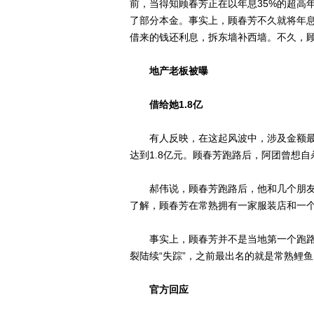
前，当得知顾春芳正在以年息35%的超高
了部分本金。事实上，顾春芳不久就将年息
借来的钱还利息，拆东墙补西墙。不久，
地产老板被曝
借给她1.8亿
有人反映，在这起风波中，涉及金额最
达到1.8亿元。顾春芳跑路后，阿团曾想
郝伟说，顾春芳跑路后，他和几个朋友
了解，顾春芳在常熟拥有一家服装店和一
事实上，顾春芳并不是当地第一个跑路
裂陆续“失踪”，之前最出名的就是常熟鲤
官方回应