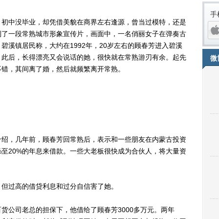
手
初中没毕业，却凭借美貌在商界左右逢源，曾当过模特，还是
到了一段常熟城市形象宣传片，画面中，一名俏丽女子在弹奏古
碧溪镇居民称，大约在1992年，20岁左右的顾春芳进入碧溪
。此后，长得漂亮又会说话的她，很快就在常熟游刃有余。起先
微
不错，其间离了婚，然后就频繁离开常熟。
绍，几年前，顾春芳回常熟后，表示和一些朋友在内蒙古投资
iPh
%至20%的年息来借款。一些大老板很快成为合伙人，将大量资
但过高的借贷利息和过分自信害了她。
公司老总的担保下，他借给了顾春芳3000多万元。两年