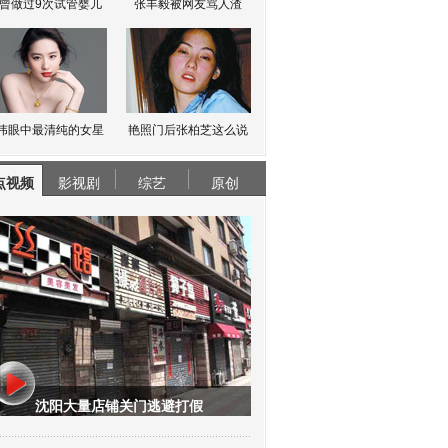
曾做过9次试管婴儿
张丰毅被网友骂人渣
伟眼中最清纯的女星
艳照门后张柏芝这么说
点视频
影视剧
综艺
原创
沈阳大量店铺关门逃避打假