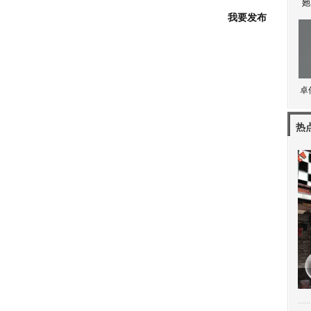
她
我要发布
卓
热