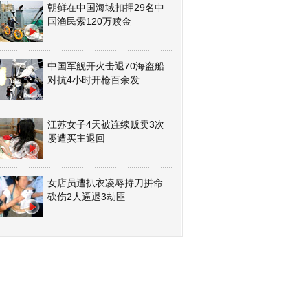
朝鲜在中国海域扣押29名中
国渔民索120万赎金
中国军舰开火击退70海盗船
对抗4小时开枪百余发
江苏女子4天被连续贩卖3次
屡遭买主退回
女店员遭扒衣凌辱持刀拼命
砍伤2人逼退3劫匪