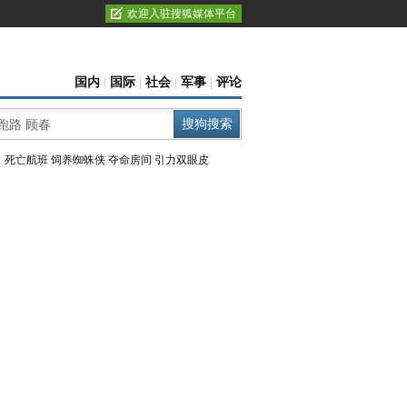
欢迎入驻搜狐媒体平台
国内
|
国际
|
社会
|
军事
|
评论
：
死亡航班
饲养蜘蛛侠
夺命房间
引力双眼皮