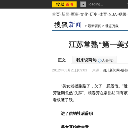
loading...
首页
-
新闻
-
军事
-
文化
-
历史
-
体育
-
NBA
-
视频
-
>
最新要闻
>
世态万象
江苏常熟“第一美
正文
我来说两句
(
人参与)
2012年03月21日09:03
来源：
四川新闻网-成
“美女老板跑路了，欠了一屁股债。”近
芳近期忽然“失踪”。顾春芳在常熟坊间有
老板遭了殃。
进了供销社后辞职
美女开始做生意