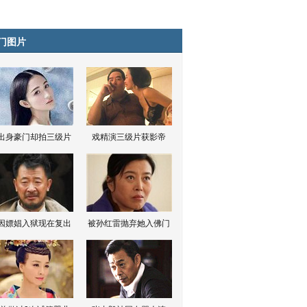
门图片
出身豪门却拍三级片
戏精演三级片获影帝
因嫖娼入狱现在复出
被孙红雷抛弃她入佛门