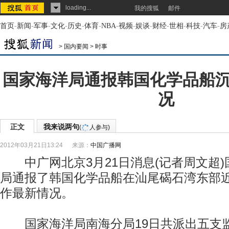
loading...
我的搜狐
邮件
首页
-
新闻
-
军事
-
文化
-
历史
-
体育
-
NBA
-
视频
-
娱谈
-
财经
-
世相
-
科技
-
汽车
-
房
>
国内要闻
>
时事
国家海洋局通报韩国化学品船
况
正文
我来说两句
(
人参与)
2012年03月21日13:24
来源：
中国广播网
中广网北京3月21日消息(记者周文超)
局通报了韩国化学品船在汕尾碣石湾东部
作最新情况。
国家海洋局南海分局19日共派出五支