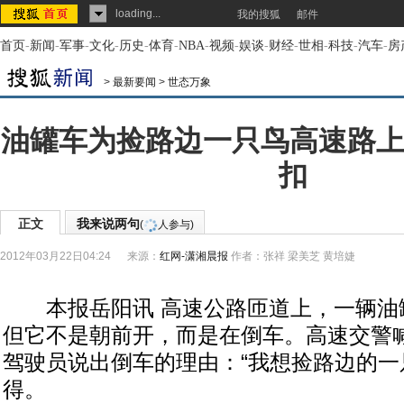
loading...
我的搜狐
邮件
首页
-
新闻
-
军事
-
文化
-
历史
-
体育
-
NBA
-
视频
-
娱谈
-
财经
-
世相
-
科技
-
汽车
-
房
>
最新要闻
>
世态万象
油罐车为捡路边一只鸟高速路上
扣
正文
我来说两句
(
人参与)
2012年03月22日04:24
来源：
红网-潇湘晨报
作者：张祥 梁美芝 黄培婕
本报岳阳讯 高速公路匝道上，一辆油
但它不是朝前开，而是在倒车。高速交警
驾驶员说出倒车的理由：“我想捡路边的一
得。