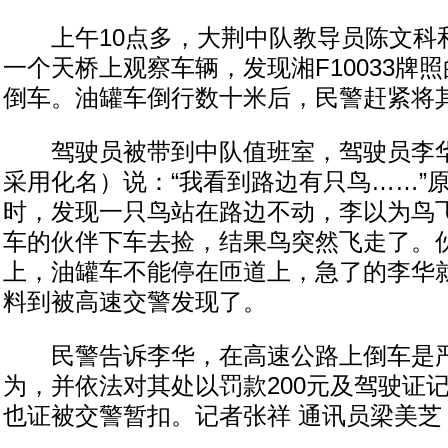
上午10点多，大荆中队教导员陈文科
一个天桥上观察车辆，发现湘F10033牌
倒车。油罐车倒行数十米后，民警赶紧将
驾驶员被带到中队值班室，驾驶员李华
采用化名）说：“我看到路边有只鸟……”
时，发现一只鸟站在路边不动，李以为鸟
车的伙伴下车去捡，结果鸟突然飞走了。
上，油罐车不能停在匝道上，急了的李华
料到被高速交警发现了。
民警告诉李华，在高速公路上倒车是严
为，并依法对其处以罚款200元及驾驶证记
也证被交警暂扣。记者张祥 通讯员梁美芝