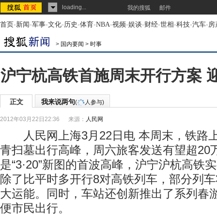
loading...
我的搜狐
邮件
首页
-
新闻
-
军事
-
文化
-
历史
-
体育
-
NBA
-
视频
-
娱谈
-
财经
-
世相
-
科技
-
汽车
-
房
>
国内要闻
>
时事
沪宁杭高铁首施周末开行方案 
正文
我来说两句
(
人参与)
2012年03月22日22:36
来源：
人民网
人民网上海3月22日电 本周末，铁路
青扫墓出行高峰，周六旅客发送有望超20
是“3·20”新图的首波高峰，沪宁沪杭高铁
除了比平时多开行8对高铁列车，部分列
大运能。同时，车站还创新推出了系列春
便市民出行。