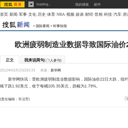
loading...
我的搜狐
邮件
首页
-
新闻
-
军事
-
文化
-
历史
-
体育
-
NBA
-
视频
-
娱谈
-
财经
-
世相
-
科技
-
汽车
-
房
>
国际要闻
>
时事快报
欧洲疲弱制造业数据导致国际油价
正文
我来说两句
(
人参与)
2012年03月23日03:33
来源：
新华网
新华网快讯：受欧洲疲弱制造业数据影响，国际油价22日大跌，纽约
格下跌1.92美元，收于每桶105.35美元，跌幅为1.79%。
(责任编辑：车洁芳)