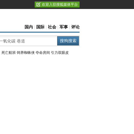
欢迎入驻搜狐媒体平台
国内
|
国际
|
社会
|
军事
|
评论
：
死亡航班
饲养蜘蛛侠
夺命房间
引力双眼皮