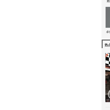
她
卓
热