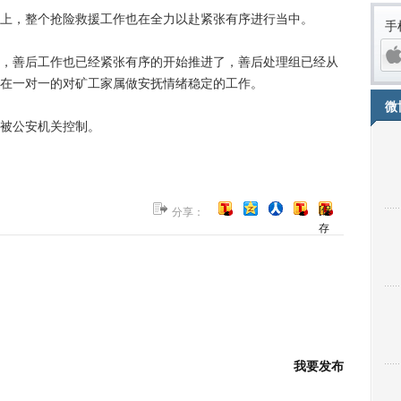
，整个抢险救援工作也在全力以赴紧张有序进行当中。
手
善后工作也已经紧张有序的开始推进了，善后处理组已经从
组，在一对一的对矿工家属做安抚情绪稳定的工作。
微
被公安机关控制。
[保
分享：
存
到
iPh
博
客]
我要发布