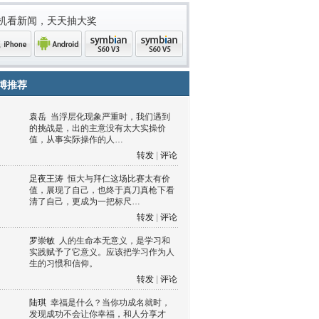
机看新闻，天天抽大奖
博推荐
袁岳
当浮层化现象严重时，我们遇到
的挑战是，出的主意没有太大实操价
值，从事实际操作的人…
转发
|
评论
足夜王涛
恒大与拜仁这场比赛太有价
值，展现了自己，也终于真刀真枪下看
清了自己，更成为一把标尺…
one
Android
symbian
symbian
转发
|
评论
罗崇敏
人的生命本无意义，是学习和
实践赋予了它意义。应该把学习作为人
生的习惯和信仰。
转发
|
评论
陆琪
幸福是什么？当你功成名就时，
发现成功不会让你幸福，和人分享才