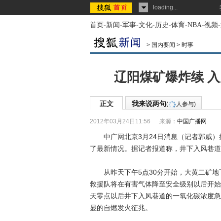
loading...
首页
-
新闻
-
军事
-
文化
-
历史
-
体育
-
NBA
-
视频
-
>
国内要闻
>
时事
辽阳煤矿爆炸续 
正文
我来说两句
(
人参与)
2012年03月24日11:56
来源：
中国广播网
中广网北京3月24日消息（记者郭威）
了最新情况。据记者报道称，井下入风巷道
从昨天下午5点30分开始，大黄二矿地
救援队将在有害气体降至安全级别以后开始
天零点以后井下入风巷道的一氧化碳浓度急剧
显的自燃发火征兆。