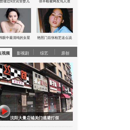
曾做过9次试管婴儿
张丰毅被网友骂人渣
伟眼中最清纯的女星
艳照门后张柏芝这么说
点视频
影视剧
综艺
原创
沈阳大量店铺关门逃避打假