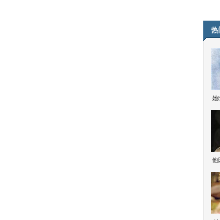
热
她
他