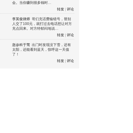
会。当你赚到很多钱时…
转发
|
评论
李英俊律师
哥们充话费输错号，替别
人交了100元，就打过去电话想让对方
充点回来。对方特郁闷地说…
转发
|
评论
急诊科于莺
出门时发现没下雪，还有
太阳，还能看到蓝天，惊呼这一天值
了！
转发
|
评论
s60 V3
s60 V5