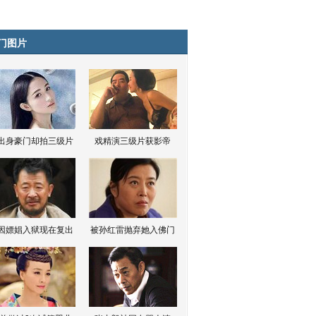
门图片
出身豪门却拍三级片
戏精演三级片获影帝
因嫖娼入狱现在复出
被孙红雷抛弃她入佛门