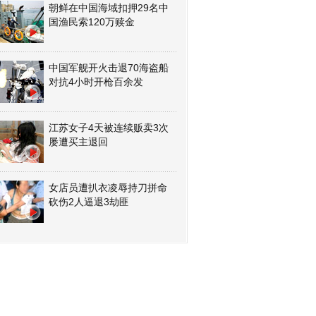
朝鲜在中国海域扣押29名中
国渔民索120万赎金
中国军舰开火击退70海盗船
对抗4小时开枪百余发
江苏女子4天被连续贩卖3次
屡遭买主退回
女店员遭扒衣凌辱持刀拼命
砍伤2人逼退3劫匪