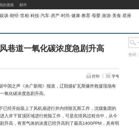
我的搜狐
邮件
娱谈
-
财经
-
世相
-
科技
-
汽车
-
房产
-
时尚
-
健康
-
教育
-
母婴
-
旅游
-
美食
-
星座
入风巷道一氧化碳浓度急剧升高
热词
打印
字号
据中国之声《央广新闻》报道，辽阳煤矿瓦斯爆炸救援现场有
一氧化碳浓度急剧升高。
下已经开始装上了风机扇进行井内排除瓦斯工作，沈煤集团的
进入井下冒顶区域进行抢险工作，可是在排风过程当中，从今
升高，有害气体的浓度已经升高到了最高1400PPM，具有明