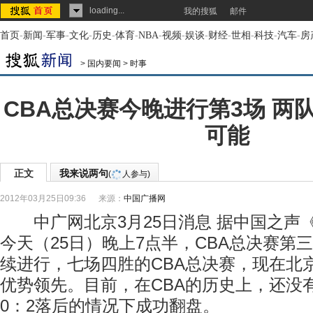
loading...
我的搜狐
邮件
首页
-
新闻
-
军事
-
文化
-
历史
-
体育
-
NBA
-
视频
-
娱谈
-
财经
-
世相
-
科技
-
汽车
-
房
>
国内要闻
>
时事
CBA总决赛今晚进行第3场 两
可能
正文
我来说两句
(
人参与)
2012年03月25日09:36
来源：
中国广播网
中广网北京3月25日消息 据中国之声
今天（25日）晚上7点半，CBA总决赛第
续进行，七场四胜的CBA总决赛，现在北京
优势领先。目前，在CBA的历史上，还没
0：2落后的情况下成功翻盘。