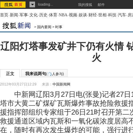
loading...
我的搜狐
邮件
首页
-
新闻
-
军事
-
文化
-
历史
-
体育
-
NBA
-
视频
-
娱谈
-
财经
-
世相
-
科技
-
汽车
-
房
>
国内要闻
>
时事
辽阳灯塔事发矿井下仍有火情 
火
正文
我来说两句
(
人参与)
2012年03月27日12:29
来源：
中国新闻网
中新网辽阳3月27日电(张曼)记者27日1
塔市大黄二矿煤矿瓦斯爆炸事故抢险救援
援指挥部组织专家组于26日21时召开第
救援通道区域内瓦斯和一氧化碳浓度居高
在，随时有再次发生爆炸的可能，强行进