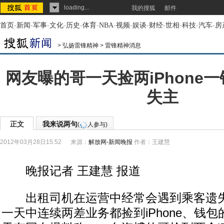
loading...
我的搜狐
邮件
首页
-
新闻
-
军事
-
文化
-
历史
-
体育
-
NBA
-
视频
-
娱谈
-
财经
-
世相
-
科技
-
汽车
-
房
>
弘扬雷锋精神
>
雷锋精神消息
网友曝的哥一天捡两iPhone
失主
正文
我来说两句
(
人参与)
2012年03月28日15:52
来源：
解放网-新闻晚报
作者：王建慧
晚报记者 王建慧 报道
出租司机在运营中经常会遇到乘客遗失
一天中连续两差业务都捡到iPhone、钱