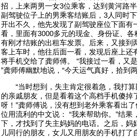
招，上来两男一女3位乘客，达到黄河路
副驾驶位子上的男乘客结账后，3人同时
开出不久，他先发现了副驾驶座位下面有
看，里面有3000多元的现金、身份证、
有刚才结账的出租车发票。后来，又接到
客上车时，他往后面一看，发现后座上还
将手机交给了龚师傅。 “我接过一看，又是一
”龚师傅幽默地说，“今天运气真好，拾到两
“当时想到，失主肯定很着急，我打算
的亲戚朋友，但是看着这个高档手机傻掉
呀！”龚师傅说，没有想到老外乘客看出了
位用流利的中文说： “我来帮助你。”结
下，才找到了失主妈妈的电话。之后，妈
儿同行的朋友，女儿又用朋友的手机打了