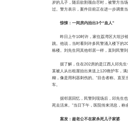
岁的儿子，随后欲割颈自尽时，被警方当场
过。警方表示，案件目前正在进一步调查当
惊悚：一间房内抬出3个“血人”
昨日上午10时许，家住荔湾区大坦沙裕
跳。他说，当时看到许多民警涌入楼下的2
栋楼。刘先生同其他邻居一样，直到民警到
据了解，住在202房的是江西人邱先生一
某被人从出租屋抬出来送上120救护车，
糊，像是用利器刺伤的。”目击者称。直至
车。
据邻居回忆，民警到现场后，邱先生也很
死去活来。”当日下午，医院传来消息，称
案发：趁老公不在家杀死儿子家婆