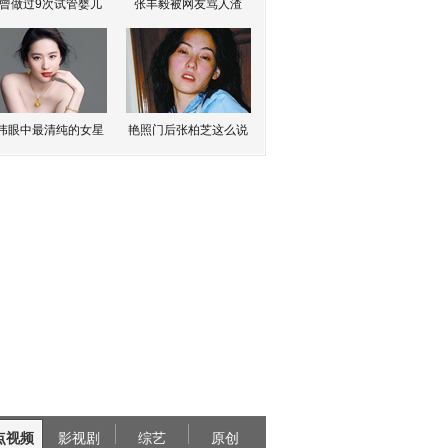
曾做过9次试管婴儿
张丰毅被网友骂人渣
伟眼中最清纯的女星
艳照门后张柏芝这么说
点视频
影视剧
综艺
原创