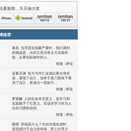
机看新闻，天天抽大奖
博推荐
袁岳
当浮层化现象严重时，我们遇到
的挑战是，出的主意没有太大实操价
值，从事实际操作的人…
转发
|
评论
足夜王涛
恒大与拜仁这场比赛太有价
值，展现了自己，也终于真刀真枪下看
清了自己，更成为一把标尺…
one
Android
symbian
symbian
转发
|
评论
罗崇敏
人的生命本无意义，是学习和
实践赋予了它意义。应该把学习作为人
生的习惯和信仰。
转发
|
评论
陆琪
幸福是什么？当你功成名就时，
发现成功不会让你幸福，和人分享才