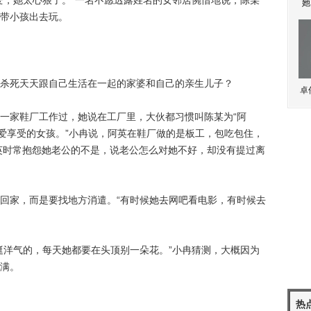
，她太心狠了。”一名不愿透露姓名的女邻居惋惜地说，陈某
她
带小孩出去玩。
死天天跟自己生活在一起的家婆和自己的亲生儿子？
卓
家鞋厂工作过，她说在工厂里，大伙都习惯叫陈某为“阿
玩爱享受的女孩。”小冉说，阿英在鞋厂做的是板工，包吃包住，
阿英时常抱怨她老公的不是，说老公怎么对她不好，却没有提过离
家，而是要找地方消遣。“有时候她去网吧看电影，有时候去
洋气的，每天她都要在头顶别一朵花。”小冉猜测，大概因为
满。
热