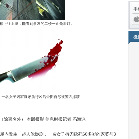
手
楼下往上望，能看到事发的二楼一直亮着灯。
微
iPh
，一名女子因家庭矛盾行凶后企图自尽被警方抓获
除署名外） 本版摄影 信息时报记者 冯海泳
内发生一起人伦惨剧，一名女子持刀砍死60多岁的家婆与3