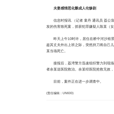
夫妻感情恶化酿成人伦惨剧
信息时报讯 （记者 童丹 通讯员 荔公
发的伤害致死案，抓获犯罪嫌疑人陈某（女
昨天上午10时许，居住在桥中河沙裕景
趁其丈夫外出上班之际，突然持刀将自己儿
某当场死亡。
接报后，荔湾警方迅速组织警力到现场处
者余某送医院救治。余某经医院抢救无效，
目前，案件正在进一步调查中。
(责任编辑：UN600)