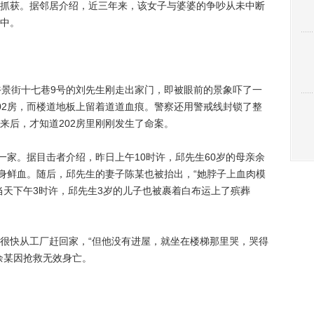
抓获。据邻居介绍，近三年来，该女子与婆婆的争吵从未中断
中。
景街十七巷9号的刘先生刚走出家门，即被眼前的景象吓了一
02房，而楼道地板上留着道道血痕。警察还用警戒线封锁了整
来后，才知道202房里刚刚发生了命案。
家。据目击者介绍，昨日上午10时许，邱先生60岁的母亲余
满身鲜血。随后，邱先生的妻子陈某也被抬出，“她脖子上血肉模
当天下午3时许，邱先生3岁的儿子也被裹着白布运上了殡葬
快从工厂赶回家，“但他没有进屋，就坐在楼梯那里哭，哭得
余某因抢救无效身亡。