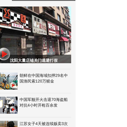
沈阳大量店铺关门逃避打假
朝鲜在中国海域扣押29名中
国渔民索120万赎金
中国军舰开火击退70海盗船
对抗4小时开枪百余发
江苏女子4天被连续贩卖3次