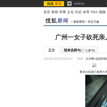
loading...
首页
-
新闻
-
军事
-
文化
-
历史
-
体育
-
NBA
-
视频
-
>
最新要闻
>
世态万象
广州一女子砍死亲
正文
我来说两句
(
人参与)
2012年03月29日06:37
来源：
大洋网-信息时报
事发出租屋已被警方