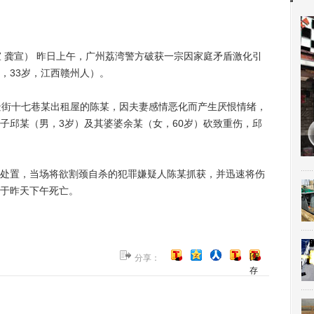
宣 龚宣） 昨日上午，广州荔湾警方破获一宗因家庭矛盾激化引
，33岁，江西赣州人）。
街十七巷某出租屋的陈某，因夫妻感情恶化而产生厌恨情绪，
子邱某（男，3岁）及其婆婆余某（女，60岁）砍致重伤，邱
置，当场将欲割颈自杀的犯罪嫌疑人陈某抓获，并迅速将伤
于昨天下午死亡。
[保
分享：
存
到
博
客]