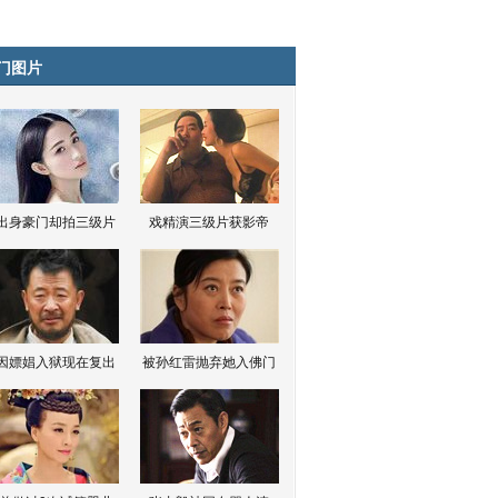
门图片
出身豪门却拍三级片
戏精演三级片获影帝
因嫖娼入狱现在复出
被孙红雷抛弃她入佛门