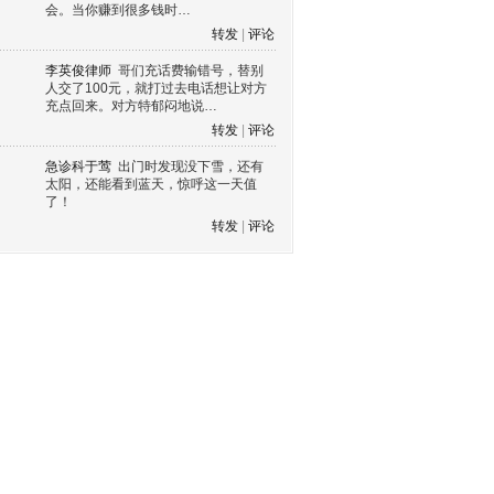
会。当你赚到很多钱时…
转发
|
评论
李英俊律师
哥们充话费输错号，替别
人交了100元，就打过去电话想让对方
充点回来。对方特郁闷地说…
转发
|
评论
急诊科于莺
出门时发现没下雪，还有
太阳，还能看到蓝天，惊呼这一天值
了！
转发
|
评论
s60 V3
s60 V5