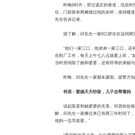
昨晚6时许，穿过逼仄的巷道，信息时报
住，门前留有两摊烧过纸的灰烬，使得楼道
先生告诉记者。
据了解，邱先生一家8口挤住在这间两室
“他们一家三口，他弟弟一家三口，还有
在鞋厂工作，每天上午七八点就要上班，“
当时房间除了她和婆婆，还有怀孕的弟媳与
昨晚，邱先生一家都未露面。据警方知
邻居：婆媳天天吵架，儿子总帮着妈
说起陈某和她婆婆的关系，邻居纷纷摇头
解，邱先生一家搬过来已有两三年时间了，
他妈一边骂老婆。”