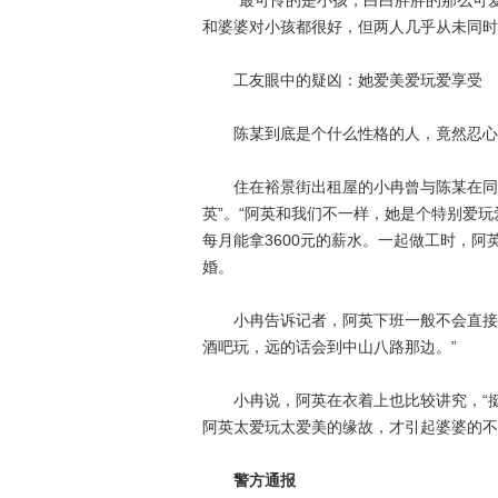
“最可怜的是小孩，白白胖胖的那么可爱
和婆婆对小孩都很好，但两人几乎从未同时
工友眼中的疑凶：她爱美爱玩爱享受
陈某到底是个什么性格的人，竟然忍心杀
住在裕景街出租屋的小冉曾与陈某在同一
英”。“阿英和我们不一样，她是个特别爱
每月能拿3600元的薪水。一起做工时，
婚。
小冉告诉记者，阿英下班一般不会直接回
酒吧玩，远的话会到中山八路那边。”
小冉说，阿英在衣着上也比较讲究，“挺
阿英太爱玩太爱美的缘故，才引起婆婆的不
警方通报