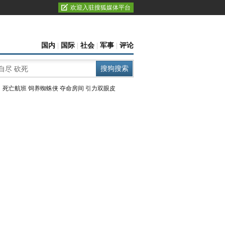
欢迎入驻搜狐媒体平台
国内
|
国际
|
社会
|
军事
|
评论
：
死亡航班
饲养蜘蛛侠
夺命房间
引力双眼皮