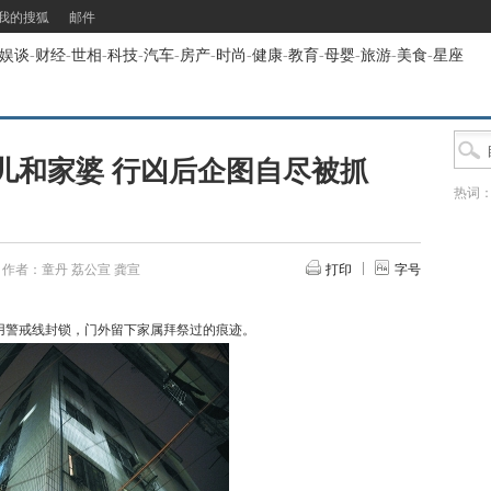
我的搜狐
邮件
娱谈
-
财经
-
世相
-
科技
-
汽车
-
房产
-
时尚
-
健康
-
教育
-
母婴
-
旅游
-
美食
-
星座
儿和家婆 行凶后企图自尽被抓
热词
作者：童丹 荔公宣 龚宣
打印
字号
用警戒线封锁，门外留下家属拜祭过的痕迹。