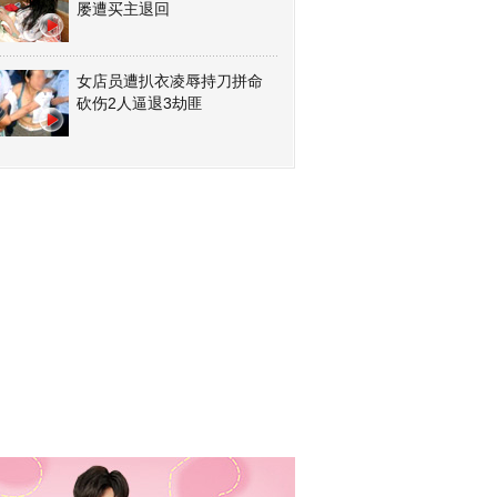
屡遭买主退回
女店员遭扒衣凌辱持刀拼命
砍伤2人逼退3劫匪