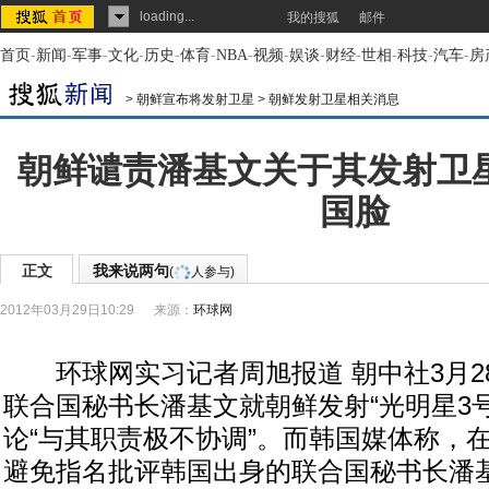
loading...
我的搜狐
邮件
首页
-
新闻
-
军事
-
文化
-
历史
-
体育
-
NBA
-
视频
-
娱谈
-
财经
-
世相
-
科技
-
汽车
-
房
>
朝鲜宣布将发射卫星
>
朝鲜发射卫星相关消息
朝鲜谴责潘基文关于其发射卫
国脸
正文
我来说两句
(
人参与)
2012年03月29日10:29
来源：
环球网
环球网实习记者周旭报道 朝中社3月2
联合国秘书长潘基文就朝鲜发射“光明星3
论“与其职责极不协调”。而韩国媒体称，
避免指名批评韩国出身的联合国秘书长潘