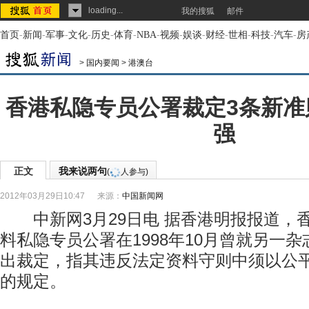
loading...
我的搜狐
邮件
首页
-
新闻
-
军事
-
文化
-
历史
-
体育
-
NBA
-
视频
-
娱谈
-
财经
-
世相
-
科技
-
汽车
-
房
>
国内要闻
>
港澳台
香港私隐专员公署裁定3条新准
强
正文
我来说两句
(
人参与)
2012年03月29日10:47
来源：
中国新闻网
中新网3月29日电 据香港明报报道，
料私隐专员公署在1998年10月曾就另一
出裁定，指其违反法定资料守则中须以公
的规定。