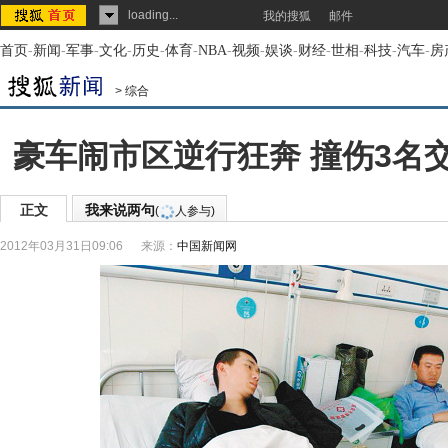
loading...
我的搜狐
邮件
首页
-
新闻
-
军事
-
文化
-
历史
-
体育
-
NBA
-
视频
-
娱谈
-
财经
-
世相
-
科技
-
汽车
-
房
>
综合
豪车闹市区逆行狂奔 撞伤3名交
正文
我来说两句
(
人参与)
2012年03月31日09:06
来源：
中国新闻网