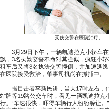
受伤交警在医院治疗。
3月29日下午，一辆凯迪拉克小轿车在
飙，3名执勤交警奉命对其拦截，疯狂小
租车后又将3名执法交警撞倒，并加速逃逸
在医院接受救治，肇事司机尚在抓捕中。
据目击者李新民讲，当天17时左右，
站牌等19路公交车时，看见一辆凯迪拉克
行。“车速很快，吓得车辆行人纷纷躲让。”