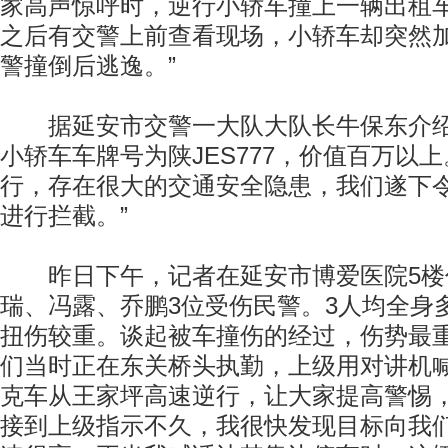
家高声惊呼时，逆行小轿车撞上一辆出租
之后有交警上前查看现场，小轿车却突然
警撞倒后逃逸。”
据延安市交警一大队大队长牛保东介绍
小轿车车牌号为陕JES777，价值百万以
行，存在很大的交通安全隐患，我们遂下
进行拦截。”
昨日下午，记者在延安市博爱医院5楼
瑞、冯露、乔鹏3位受伤民警。3人均全身
扭伤较重。谈起被车撞伤的经过，伤势最重
们当时正在东关桥头执勤，上级用对讲机
克车从王家坪高速逆行，让大家提高警惕
接到上级指示不久，我很快发现目标向我