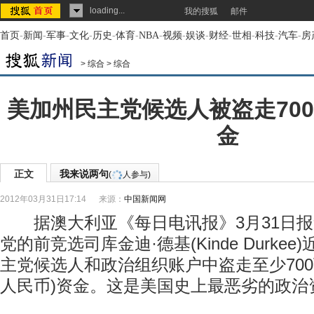
loading...
我的搜狐
邮件
首页
-
新闻
-
军事
-
文化
-
历史
-
体育
-
NBA
-
视频
-
娱谈
-
财经
-
世相
-
科技
-
汽车
-
房
>
综合
>
综合
美加州民主党候选人被盗走70
金
正文
我来说两句
(
人参与)
2012年03月31日17:14
来源：
中国新闻网
据澳大利亚《每日电讯报》3月31日报
党的前竞选司库金迪·德基(Kinde Durke
主党候选人和政治组织账户中盗走至少700万
人民币)资金。这是美国史上最恶劣的政治