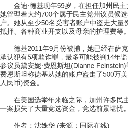
金迪·德基现年59岁，在担任加州民主
她管理着大约700个属于民主党州议员候
户。她从至少50名受害者账户中盗走大量
抵押、各种商业开支以及母亲的护理费等
德基2011年9月份被捕，她已经在萨
承认犯有5项欺诈罪，最多可能被判14年
参议员黛安妮·费恩斯坦(Dianne Feinste
费恩斯坦称德基从她的账户盗走了500万美元
人民币)资金。
在美国选举年来临之际，加州许多民主
一案损失了大量竞选资金，竞选前景堪忧。
作者：沈姝华 (来源：国际在线)