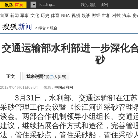
loading...
我的搜狐
邮件
首页
-
新闻
-
军事
-
文化
-
历史
-
体育
-
NBA
-
视频
-
娱谈
-
财经
-
世相
-
科技
-
汽车
-
房
>
综合
>
综合
交通运输部水利部进一步深化
砂
正文
我来说两句
(
人参与)
2012年04月01日09:04
来源：
中国政府网
3月31日，水利部、交通运输部在江苏
采砂管理工作会议暨《长江河道采砂管理
谈会。两部合作机制领导小组组长、交通
建议，继续拓展合作方式和途径，完善管
法，管住采砂点，管住采砂船，管住采砂