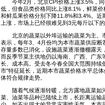
今年2月，北京CPI价格上涨3.5%，
低，但食品类价格同比上涨8.1%，鲜菜价
和鲜瓜果价格分别下降11.8%和3.4%。
上涨，市场上已经很难见到3元每斤以下
北京的蔬菜以外埠运输的蔬菜为主。市
表示，每年3、4月份均为本市蔬菜供应断
存量多数已消化，设施蔬菜逐渐撤棚露天
而反季节菜主供地仍以海南、广西、广东
长、成本高。受去冬今春全国大范围持续低
市”特征延长，近期本市蔬菜价格水平总体
体符合规律走势。
随着气候逐渐转暖，北方露地蔬菜如河
菜、油菜等品种已陆续上市，长距离运输
少，如不出现大的异常灾害性天气，本市