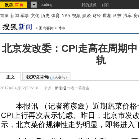
loading...
我的搜狐
邮件
首页
-
新闻
-
军事
-
文化
-
历史
-
体育
-
NBA
-
视频
-
娱谈
-
财经
-
世相
-
科技
-
汽车
-
房
>
国内要闻
>
时事
北京发改委：CPI走高在周期中
轨
正文
我来说两句
(
人参与)
2012年04月02日05:16
来源：
新京报
作者：蒋彦鑫
本报讯 （记者蒋彦鑫）近期蔬菜价格
CPI上行再次表示忧虑。昨日，北京市发
示，北京菜价规律性走势明显，即将进入