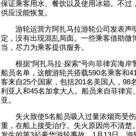
保证乘客用水、餐饮以及使用冰箱。不过
供应没能恢复。
游轮运营方阿扎马拉游轮公司发表声明
定，没有出现混乱局面。一些乘客借助微
当，尽力为乘客提供服务。
根据“阿扎马拉·探索”号向菲律宾海岸
船员名单，这艘游轮共搭载590名乘客和4
客来自25个国家，包括201名美国人，98
利亚人和45名加拿大人。船员来自菲律宾
亚。
失火致使5名船员吸入过量浓烟而受伤
重，在船上接受治疗。失火原因尚不清楚
发生的第3起豪华游轮事故。1月13日，游