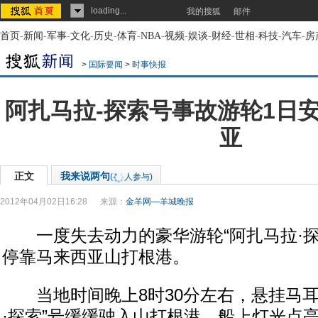
loading...
我的搜狐
邮件
首页
-
新闻
-
军事
-
文化
-
历史
-
体育
-
NBA
-
视频
-
娱谈
-
财经
-
世相
-
科技
-
汽车
-
房
>
国际要闻
>
时事快报
阿扎马拉-探索号事故游轮1日
亚
正文
我来说两句
(
人参与)
2012年04月02日16:28
来源：
金羊网—羊城晚报
一度失去动力的豪华游轮“阿扎马拉·探
停靠马来西亚山打根港。
当地时间晚上8时30分左右，悬挂马耳
·探索”号缓缓驶入山打根港，船上灯光点