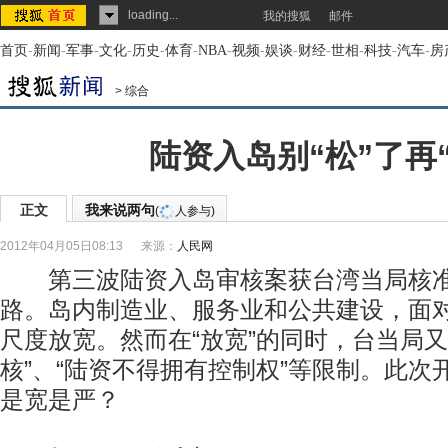
loading...
我的搜狐
邮件
首页
-
新闻
-
军事
-
文化
-
历史
-
体育
-
NBA
-
视频
-
娱谈
-
财经
-
世相
-
科技
-
汽车
-
房
>
综合
陆资入岛别“松”了再“
正文
我来说两句
(
人参与)
2012年04月05日08:13
来源：
人民网
第三波陆资入岛审核案获台湾当局核准
路。岛内制造业、服务业和公共建设，面
尺度放宽。然而在“放宽”的同时，台当局又
核”、“陆资不得拥有控制权”等限制。此次
是宽是严？