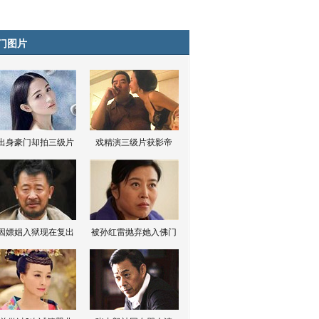
门图片
出身豪门却拍三级片
戏精演三级片获影帝
因嫖娼入狱现在复出
被孙红雷抛弃她入佛门