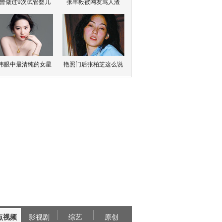
曾做过9次试管婴儿
张丰毅被网友骂人渣
伟眼中最清纯的女星
艳照门后张柏芝这么说
点视频
影视剧
综艺
原创