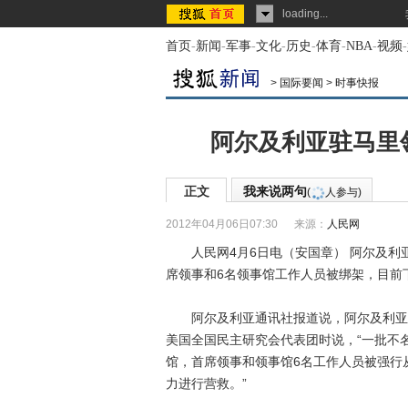
loading...
首页
-
新闻
-
军事
-
文化
-
历史
-
体育
-
NBA
-
视频
-
>
国际要闻
>
时事快报
阿尔及利亚驻马里
正文
我来说两句
(
人参与)
2012年04月06日07:30
来源：
人民网
人民网4月6日电（安国章） 阿尔及利
席领事和6名领事馆工作人员被绑架，目前
阿尔及利亚通讯社报道说，阿尔及利亚外
美国全国民主研究会代表团时说，“一批不
馆，首席领事和领事馆6名工作人员被强行
力进行营救。”