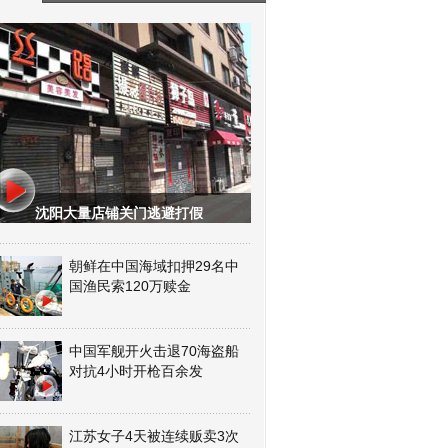
沈阳大量店铺关门逃避打假
朝鲜在中国海域扣押29名中
国渔民索120万赎金
中国军舰开火击退70海盗船
对抗4小时开枪百余发
江苏女子4天被连续贩卖3次