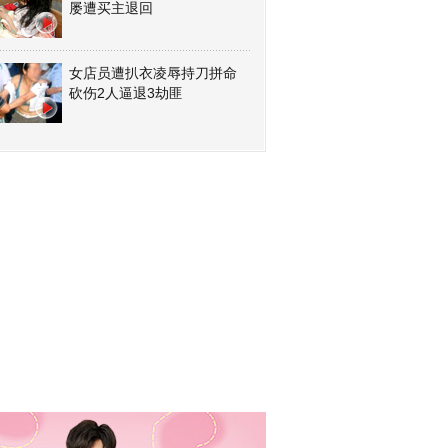
屡遭买主退回
女店员遭扒衣凌辱持刀拼命
砍伤2人逼退3劫匪