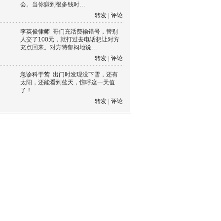
会。当你赚到很多钱时…
转发
|
评论
李英俊律师
哥们充话费输错号，替别
人交了100元，就打过去电话想让对方
充点回来。对方特郁闷地说…
转发
|
评论
急诊科于莺
出门时发现没下雪，还有
太阳，还能看到蓝天，惊呼这一天值
了！
转发
|
评论
s60 V3
s60 V5