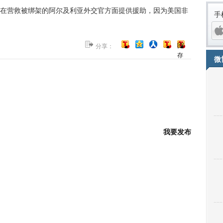
营救被绑架的阿尔及利亚外交官方面提供援助，因为美国非
手
[保
分享：
存
微
到
博
客]
我要发布
iPh