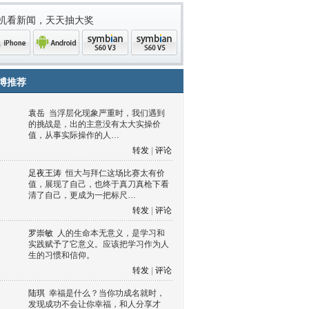
机看新闻，天天抽大奖
博推荐
袁岳
当浮层化现象严重时，我们遇到
的挑战是，出的主意没有太大实操价
值，从事实际操作的人…
转发
|
评论
足夜王涛
恒大与拜仁这场比赛太有价
值，展现了自己，也终于真刀真枪下看
清了自己，更成为一把标尺…
one
Android
symbian
symbian
转发
|
评论
罗崇敏
人的生命本无意义，是学习和
实践赋予了它意义。应该把学习作为人
生的习惯和信仰。
转发
|
评论
陆琪
幸福是什么？当你功成名就时，
发现成功不会让你幸福，和人分享才