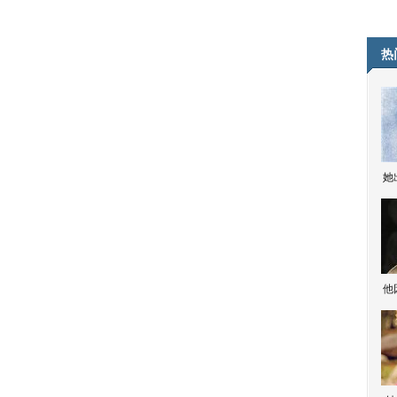
热
她
他