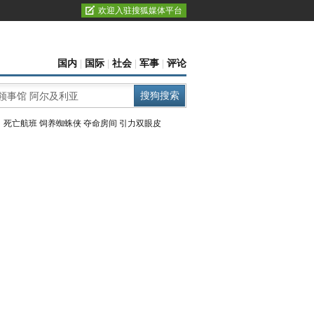
欢迎入驻搜狐媒体平台
国内
|
国际
|
社会
|
军事
|
评论
：
死亡航班
饲养蜘蛛侠
夺命房间
引力双眼皮