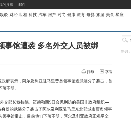
我的搜狐
邮件
娱谈
-
财经
-
世相
-
科技
-
汽车
-
房产
-
时尚
-
健康
-
教育
-
母婴
-
旅游
-
美食
-
星座
领事馆遭袭 多名外交人员被绑
热词
打印
字号
亚政府表示，阿尔及利亚驻马里贾奥领事馆遭武装分子袭击，首
下落不明。
交部长穆拉德。迈德勒西5日会见到访的美国非政府组织—
名身份的武装分子袭击了阿尔及利亚驻马里东北部城市贾奥领事
从领事馆带走，目前他们下落不明，阿尔及利亚政府正竭尽全