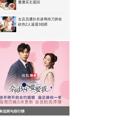
屡遭买主退回
女店员遭扒衣凌辱持刀拼命
砍伤2人逼退3劫匪
来说两句排行榜