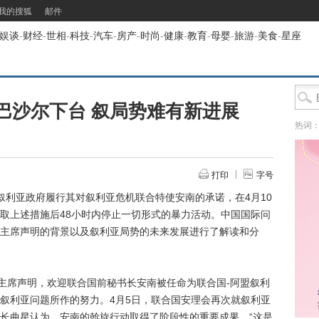
我的搜狐
邮件
娱谈
-
财经
-
世相
-
科技
-
汽车
-
房产
-
时尚
-
健康
-
教育
-
母婴
-
旅游
-
美食
-
星座
巴沙尔下台 叙局势难有新进展
热词
打印
字号
利亚政府履行其对叙利亚危机联合特使安南的承诺，在4月10
取上述措施后48小时内停止一切形式的暴力活动。中国国际问
主席声明的背景以及叙利亚局势的未来发展进行了解读和分
主席声明，欢迎联合国前秘书长安南被任命为联合国-阿盟叙利
叙利亚问题所作的努力。4月5日，联合国安理会再次就叙利亚
长曲星认为，安南的斡旋行动取得了阶段性的重要成果。“这是