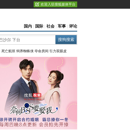
欢迎入驻搜狐媒体平台
国内
|
国际
|
社会
|
军事
|
评论
：
死亡航班
饲养蜘蛛侠
夺命房间
引力双眼皮