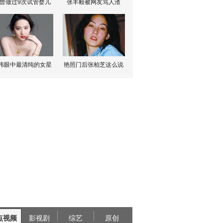
曾做过9次试管婴儿
张丰毅被网友骂人渣
伟眼中最清纯的女星
艳照门后张柏芝这么说
点视频
影视剧
综艺
原创