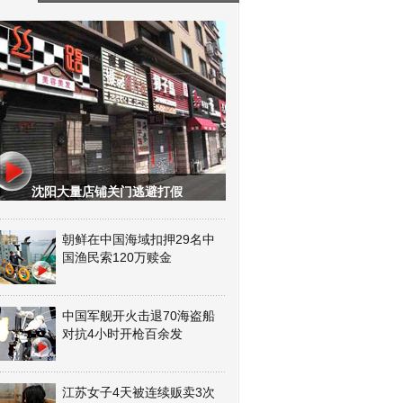
沈阳大量店铺关门逃避打假
朝鲜在中国海域扣押29名中
国渔民索120万赎金
中国军舰开火击退70海盗船
对抗4小时开枪百余发
江苏女子4天被连续贩卖3次