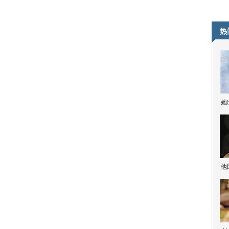
热
她
他