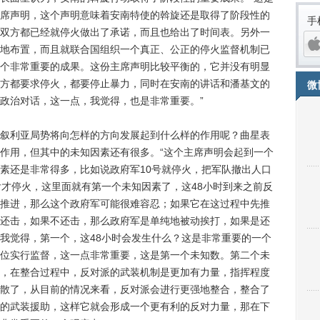
席声明，这个声明意味着安南特使的斡旋还是取得了阶段性的
手
双方都已经就停火做出了承诺，而且也给出了时间表。另外一
地布置，而且就联合国组织一个真正、公正的停火监督机制已
个非常重要的成果。这份主席声明比较平衡的，它并没有明显
方都要求停火，都要停止暴力，同时在安南的讲话和潘基文的
微
政治对话，这一点，我觉得，也是非常重要。”
利亚局势将向怎样的方向发展起到什么样的作用呢？曲星表
作用，但其中的未知因素还有很多。“这个主席声明会起到一个
素还是非常得多，比如说政府军10号就停火，把军队撤出人口
后才停火，这里面就有第一个未知因素了，这48小时到来之前反
推进，那么这个政府军可能很难容忍；如果它在这过程中先推
iPh
还击，如果不还击，那么政府军是单纯地被动挨打，如果是还
我觉得，第一个，这48小时会发生什么？这是非常重要的一个
位实行监督，这一点非常重要，这是第一个未知数。第二个未
，在整合过程中，反对派的武装机制是更加有力量，指挥程度
散了，从目前的情况来看，反对派会进行更强地整合，整合了
的武装援助，这样它就会形成一个更有利的反对力量，那在下