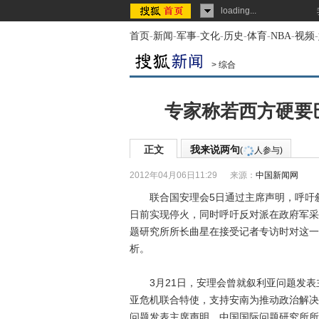
loading...
首页
-
新闻
-
军事
-
文化
-
历史
-
体育
-
NBA
-
视频
-
>
综合
专家称若西方硬要
正文
我来说两句
(
人参与)
2012年04月06日11:29
来源：
中国新闻网
联合国安理会5日通过主席声明，呼吁叙
日前实现停火，同时呼吁反对派在政府军采
题研究所所长曲星在接受记者专访时对这一
析。
3月21日，安理会曾就叙利亚问题发表
亚危机联合特使，支持安南为推动政治解决
问题发表主席声明。中国国际问题研究所所