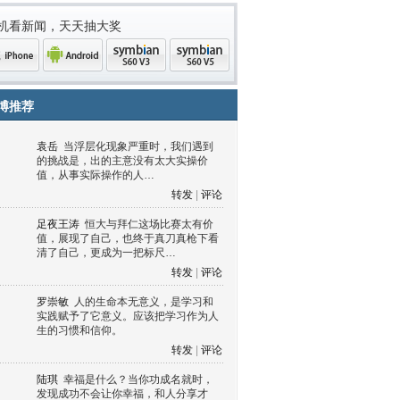
机看新闻，天天抽大奖
博推荐
袁岳
当浮层化现象严重时，我们遇到
的挑战是，出的主意没有太大实操价
值，从事实际操作的人…
转发
|
评论
足夜王涛
恒大与拜仁这场比赛太有价
值，展现了自己，也终于真刀真枪下看
清了自己，更成为一把标尺…
one
Android
symbian
symbian
转发
|
评论
罗崇敏
人的生命本无意义，是学习和
实践赋予了它意义。应该把学习作为人
生的习惯和信仰。
转发
|
评论
陆琪
幸福是什么？当你功成名就时，
发现成功不会让你幸福，和人分享才