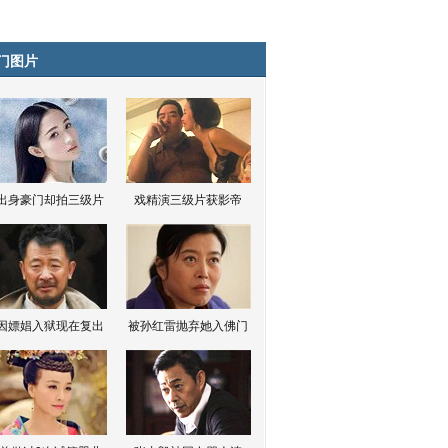
门图片
出身豪门却拍三级片
戏精演三级片获影帝
因嫖娼入狱现在复出
被孙红雷抛弃她入佛门