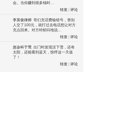
会。当你赚到很多钱时…
转发
|
评论
李英俊律师
哥们充话费输错号，替别
人交了100元，就打过去电话想让对方
充点回来。对方特郁闷地说…
转发
|
评论
急诊科于莺
出门时发现没下雪，还有
太阳，还能看到蓝天，惊呼这一天值
了！
转发
|
评论
s60 V3
s60 V5