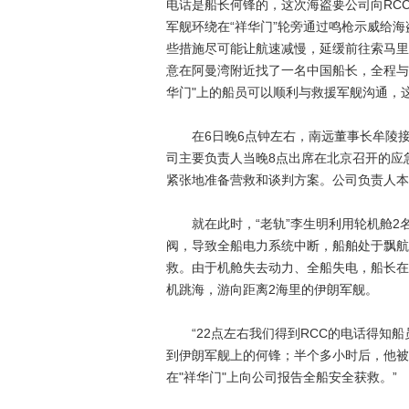
电话是船长何锋的，这次海盗要公司向RC
军舰环绕在“祥华门”轮旁通过鸣枪示威给
些措施尽可能让航速减慢，延缓前往索马里
意在阿曼湾附近找了一名中国船长，全程与
华门"上的船员可以顺利与救援军舰沟通，
在6日晚6点钟左右，南远董事长牟陵接
司主要负责人当晚8点出席在北京召开的应
紧张地准备营救和谈判方案。公司负责人本
就在此时，“老轨”李生明利用轮机舱2名
阀，导致全船电力系统中断，船舶处于飘航
救。由于机舱失去动力、全船失电，船长在
机跳海，游向距离2海里的伊朗军舰。
“22点左右我们得到RCC的电话得知船
到伊朗军舰上的何锋；半个多小时后，他被送
在"祥华门"上向公司报告全船安全获救。”