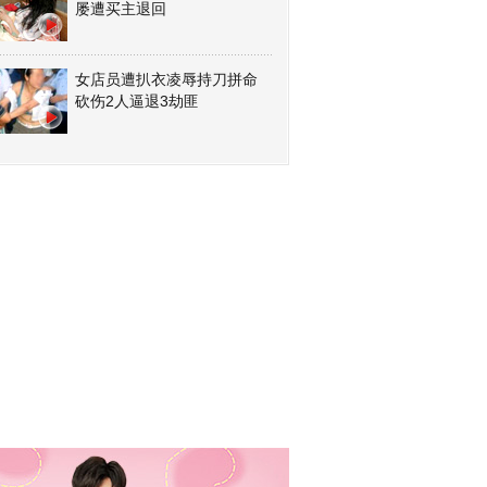
屡遭买主退回
女店员遭扒衣凌辱持刀拼命
砍伤2人逼退3劫匪