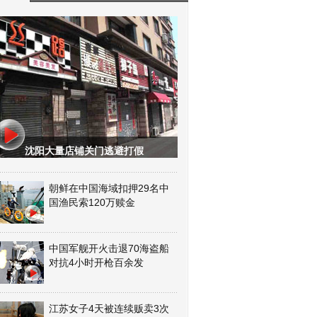
沈阳大量店铺关门逃避打假
朝鲜在中国海域扣押29名中
国渔民索120万赎金
中国军舰开火击退70海盗船
对抗4小时开枪百余发
江苏女子4天被连续贩卖3次