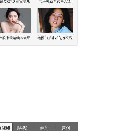
曾做过9次试管婴儿
张丰毅被网友骂人渣
伟眼中最清纯的女星
艳照门后张柏芝这么说
点视频
影视剧
综艺
原创