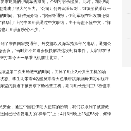
C要求尾随的伊朗军舰撤离，否则将射杀船员。此时，2艘伊朗
海盗造成了很大的压力。“公司让何锋沉着应对，组织船员采取一
的时间。”徐传光介绍，“据何锋通报，伊朗军舰在出发前还特
"祥华门"上的中国船员通过中文联络，由于海盗不懂中文，"祥
这也让船员们安心不少。”
到了来自国家交通部、外交部以及海军指挥部的电话，通知公
急会议，“当时并不知道会很快解决这次劫持事件，大家都在很
来打算今天一早乘飞机前往北京。”
海盗第二次出舱透气的时间，关掉了船上2只供应主机的油
状态。李生明带着4名船员乘着天色渐暗跳海游向伊朗军舰呼
海盗的胁迫下被要求下舱检查主机，期间船长走到主甲板也乘
员安全，通过中国驻伊朗大使馆的协调，我们联系到了被营救
回已经恢复电力的"祥华门"上；4月6日晚上23点58分，何锋