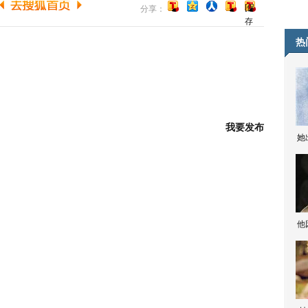
[保
分享：
存
到
热
博
客]
我要发布
她
他