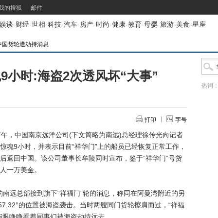
我的搜狐
邮件
娱谈
-
财经
-
世相
-
科技
-
汽车
-
房产
-
时尚
-
健康
-
教育
-
母婴
-
旅游
-
美食
-
星座
中国货轮遭劫持消息
9小时:海盗2次透风坏“大事”
热词
打印
字号
下午，中国南京远洋公司(下文简略为南远)总经理徐传光向记者
惊魂9小时，并表示目前“祥华门”上的船员已经恢复正常工作，
后返回中国。该公司董事长牟陵同时宣布，鉴于“祥华门”号货
人一万美金。
的南远总部接到旗下“祥福门”轮的消息，称同在阿曼湾附近的另
经57.32°的位置被海盗袭击。当时两艘同门货轮擦肩而过，“祥福
能眼睁睁看着同事们被海盗劫持远去。