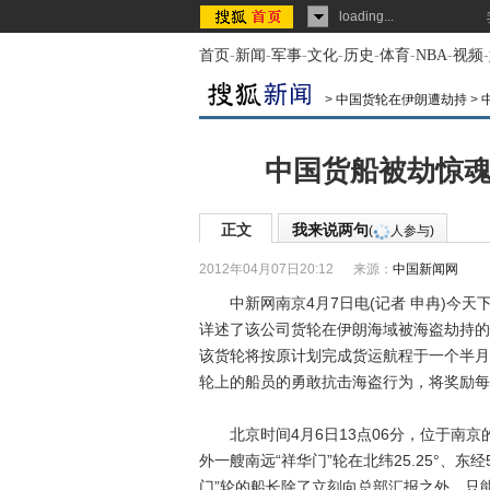
loading...
首页
-
新闻
-
军事
-
文化
-
历史
-
体育
-
NBA
-
视频
-
>
中国货轮在伊朗遭劫持
>
中国货船被劫惊魂
正文
我来说两句
(
人参与)
2012年04月07日20:12
来源：
中国新闻网
中新网南京4月7日电(记者 申冉)今天
详述了该公司货轮在伊朗海域被海盗劫持的
该货轮将按原计划完成货运航程于一个半月
轮上的船员的勇敢抗击海盗行为，将奖励每
北京时间4月6日13点06分，位于南京
外一艘南远“祥华门”轮在北纬25.25°、东
门”轮的船长除了立刻向总部汇报之外，只