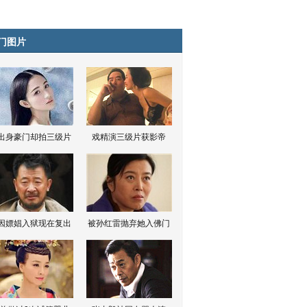
门图片
出身豪门却拍三级片
戏精演三级片获影帝
因嫖娼入狱现在复出
被孙红雷抛弃她入佛门