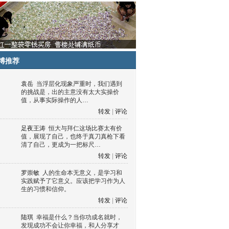
博推荐
袁岳
当浮层化现象严重时，我们遇到
的挑战是，出的主意没有太大实操价
值，从事实际操作的人…
转发
|
评论
足夜王涛
恒大与拜仁这场比赛太有价
值，展现了自己，也终于真刀真枪下看
清了自己，更成为一把标尺…
转发
|
评论
罗崇敏
人的生命本无意义，是学习和
实践赋予了它意义。应该把学习作为人
生的习惯和信仰。
转发
|
评论
陆琪
幸福是什么？当你功成名就时，
发现成功不会让你幸福，和人分享才