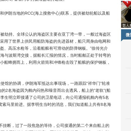
朗当地的RCC(海上搜救中心)联系，提供被劫轮船以及船
里被劫持。全球公认的海盗区主要在亚丁湾一带，一般过海盗区
微
采用了世界上供民用船防海盗的先进器材，船只周身由电网和
盔、高压水枪等，沿着船舷有可滑动的防弹钢板。”徐传光介
阿曼海与波斯湾交接，据船长汇报的情况，当时船舶正处于转弯的
小船蜂拥而上，利用火箭筒和冲锋枪击毁了船舷的保护钢板，
馆的协调，伊朗海军抵达出事现场，一路跟踪“祥华门”轮准
的2名海盗因为舱内闷热和噪音而出去透风，船上的"老轨"(船
”)李生明立即接通了公司的卫星电话，向公司通报机舱内有5名
窝索马里前进。据李明生当时的消息，我们知道船上共有8名海
不挂断，过了一段焦急的等待，公司接通的第二个来自船上的