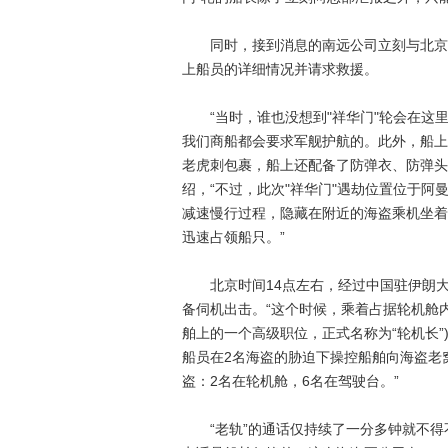
同时，接到消息的南远公司立刻与北京和伊
上船员的详细情况并请求救援。
“当时，谁也没想到"祥华门"轮会在这
我们商船都会要求军舰护航的。此外，船上
老虎刺包裹，船上还配备了防弹衣、防弹头
绍，“不过，此次"祥华门"遇劫位置位于
减速慢行过程，隐藏在附近的海盗乘机坐着
迅速占领船只。”
北京时间14点左右，经过中国驻伊朗大使
备伺机出击。“这个时候，乘着占据轮机舱内
舶上的一个高级职位，正式名称为“轮机长
船员在2名海盗的胁迫下操控船舶向海盗老
盗：2名在轮机舱，6名在驾驶台。”
“老轨”的通话仅持续了一分多钟就不得