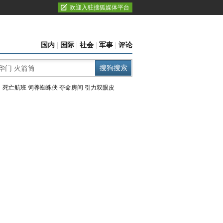
欢迎入驻搜狐媒体平台
国内
|
国际
|
社会
|
军事
|
评论
：
死亡航班
饲养蜘蛛侠
夺命房间
引力双眼皮