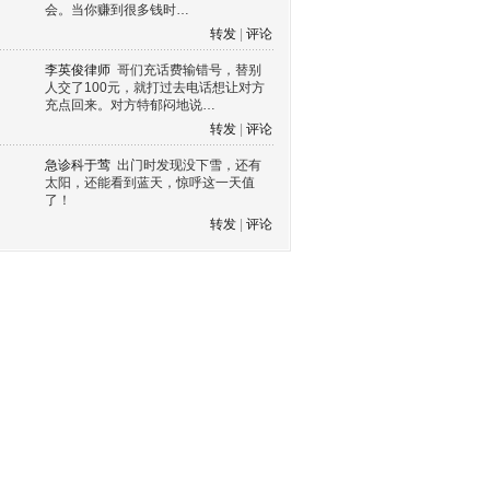
会。当你赚到很多钱时…
转发
|
评论
李英俊律师
哥们充话费输错号，替别
人交了100元，就打过去电话想让对方
充点回来。对方特郁闷地说…
转发
|
评论
急诊科于莺
出门时发现没下雪，还有
太阳，还能看到蓝天，惊呼这一天值
了！
转发
|
评论