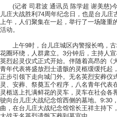
(记者 司君波 通讯员 陈学超 谢美慈)
儿庄大战胜利74周年纪念日，也是台儿庄
上午，人们聚集在一起，举行了一场隆重
活动。
上午9时，台儿庄城区内警报长鸣，古
花圈环绕，人群肃立。3分钟后，主持人
英烈起灵仪式正式开始。伴随着高昂的《
青年代表将盛放烈士遗骸的灵柩缓缓托起
正步引领下走向城门外。无名英烈安葬仪
灵、安葬、祭奠五个程序，八名青年代表
灵柩送上扎满鲜花的灵车，灵车在社会各
驶向台儿庄大战纪念馆西侧的墓地。9:30
曲，在台儿庄大战纪念馆馆长王祥主持下
大战无名英烈遗骸下葬到墓宫中。