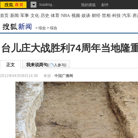
loading...
我的搜狐
邮件
首页
-
新闻
-
军事
-
文化
-
历史
-
体育
-
NBA
-
视频
-
娱谈
-
财经
-
世相
-
科技
-
汽车
-
房
>
综合
>
综合
台儿庄大战胜利74周年当地隆
正文
我来说两句
(
人参与)
2012年04月08日14:38
来源：
中国广播网