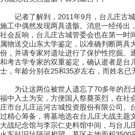
记者了解到，2011年9月，台儿庄古
施工中偶然发现两具遗骸。消息一经传出
社会反响，台儿庄古城管委会也在第一时
属物送交山东大学鉴定，以准确判断两具
份，并请专家对遗址进行了保护性挖掘。
和考古学专家的双重鉴定，确认逝者是台
士，年龄分别在25和35岁左右，而姓名已
为让这两位被世人遗忘了70多年的烈
福中入土为安，方便国人祭奠英烈，在社
庄市台儿庄运河古城投资股份有限公司、
过精心筹备，将墓地选在台儿庄大战主题
大战纪念馆与李宗仁史料馆中间，与台儿
火车站旧址隔河相望。墓区占地面积350