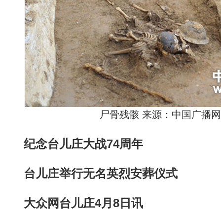
尸骨残骸 来源：中国广播网
纪念台儿庄大战74周年
台儿庄举行无名英烈安葬仪式
大众网台儿庄4月8日讯