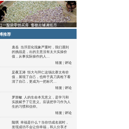
博推荐
袁岳
当浮层化现象严重时，我们遇到
的挑战是，出的主意没有太大实操价
值，从事实际操作的人…
转发
|
评论
足夜王涛
恒大与拜仁这场比赛太有价
值，展现了自己，也终于真刀真枪下看
清了自己，更成为一把标尺…
转发
|
评论
罗崇敏
人的生命本无意义，是学习和
实践赋予了它意义。应该把学习作为人
生的习惯和信仰。
转发
|
评论
陆琪
幸福是什么？当你功成名就时，
发现成功不会让你幸福，和人分享才