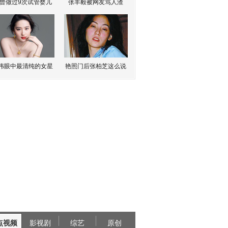
曾做过9次试管婴儿
张丰毅被网友骂人渣
伟眼中最清纯的女星
艳照门后张柏芝这么说
点视频
影视剧
综艺
原创