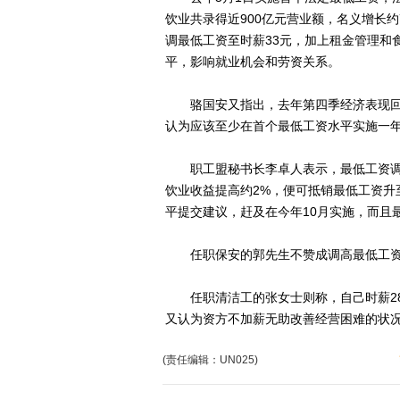
饮业共录得近900亿元营业额，名义增长
调最低工资至时薪33元，加上租金管理和
平，影响就业机会和劳资关系。
骆国安又指出，去年第四季经济表现回
认为应该至少在首个最低工资水平实施一
职工盟秘书长李卓人表示，最低工资调高
饮业收益提高约2%，便可抵销最低工资升
平提交建议，赶及在今年10月实施，而且
任职保安的郭先生不赞成调高最低工资
任职清洁工的张女士则称，自己时薪28
又认为资方不加薪无助改善经营困难的状
(责任编辑：UN025)