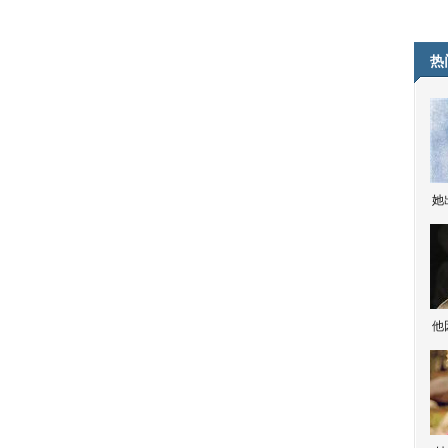
热
她
他