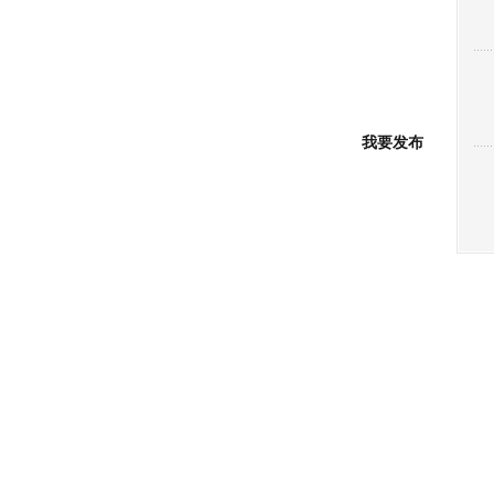
博
客]
我要发布