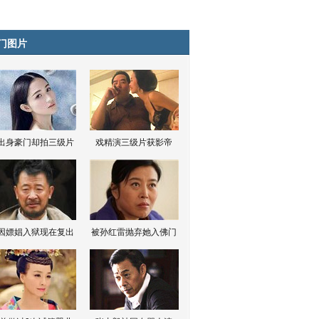
门图片
出身豪门却拍三级片
戏精演三级片获影帝
因嫖娼入狱现在复出
被孙红雷抛弃她入佛门