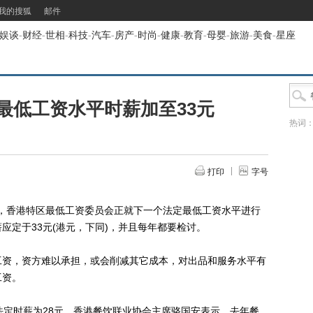
我的搜狐
邮件
娱谈
-
财经
-
世相
-
科技
-
汽车
-
房产
-
时尚
-
健康
-
教育
-
母婴
-
旅游
-
美食
-
星座
最低工资水平时薪加至33元
热词
打印
字号
，香港特区最低工资委员会正就下一个法定最低工资水平进行
应定于33元(港元，下同)，并且每年都要检讨。
资，资方难以承担，或会削减其它成本，对出品和服务水平有
工资。
定时薪为28元。香港餐饮联业协会主席骆国安表示，去年餐