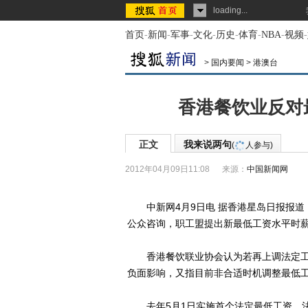
loading...
首页
-
新闻
-
军事
-
文化
-
历史
-
体育
-
NBA
-
视频
-
>
国内要闻
>
港澳台
香港餐饮业反对
正文
我来说两句
(
人参与)
2012年04月09日11:08
来源：
中国新闻网
中新网4月9日电 据香港星岛日报报道
公众咨询，职工盟提出新最低工资水平时薪
香港餐饮联业协会认为若再上调法定工
负面影响，又指目前非合适时机调整最低
去年5月1日实施首个法定最低工资，法