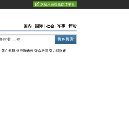
欢迎入驻搜狐媒体平台
国内
|
国际
|
社会
|
军事
|
评论
：
死亡航班
饲养蜘蛛侠
夺命房间
引力双眼皮