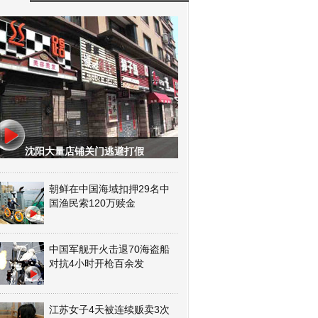
沈阳大量店铺关门逃避打假
朝鲜在中国海域扣押29名中
国渔民索120万赎金
中国军舰开火击退70海盗船
对抗4小时开枪百余发
江苏女子4天被连续贩卖3次