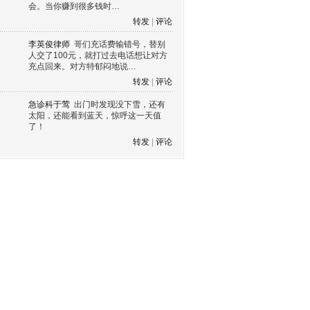
会。当你赚到很多钱时…
转发
|
评论
李英俊律师
哥们充话费输错号，替别
人交了100元，就打过去电话想让对方
充点回来。对方特郁闷地说…
转发
|
评论
急诊科于莺
出门时发现没下雪，还有
太阳，还能看到蓝天，惊呼这一天值
了！
转发
|
评论