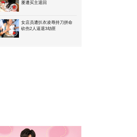
屡遭买主退回
女店员遭扒衣凌辱持刀拼命
砍伤2人逼退3劫匪